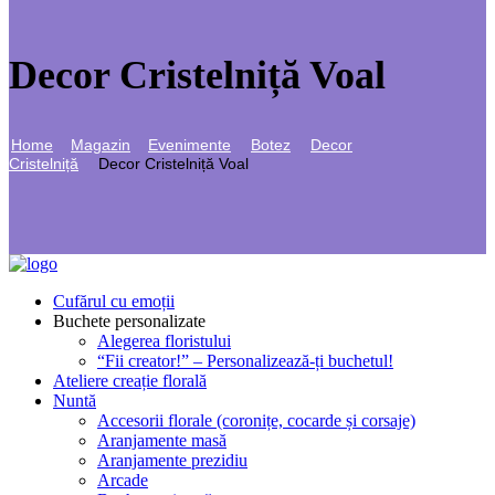
Decor Cristelniță Voal
Home
Magazin
Evenimente
Botez
Decor
Cristelniță
Decor Cristelniță Voal
Cufărul cu emoții
Buchete personalizate
Alegerea floristului
“Fii creator!” – Personalizează-ți buchetul!
Ateliere creație florală
Nuntă
Accesorii florale (coronițe, cocarde și corsaje)
Aranjamente masă
Aranjamente prezidiu
Arcade