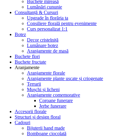
Buchete mireasă
Lumânări cununie
Consultanță & Cursuri
Upgrade în florăria ta
Consiliere florală pentru evenimente
Curs personalizat 1:1
Botez
Decor cristelniță
Lumânare botez
Aranjamente de masă
Buchete flori
Buchete fructate
Aranjamente
Aranjamente florale
Aranjamente plante uscate și criogenate
Terrarii
Mușchi și licheni
Aranjamente comemorative
Coroane funerare
Jerbe funerare
Accesorii florale
Structuri și design floral
Cadouri
Bijuterii hand made
Bomboane ciocolată