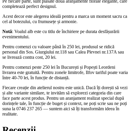
Pe fiecare parte, sunt plasate două aranjamente florale elegante, care
completează perfect designul.
Acest decor este alegerea ideală pentru a marca un moment sacru ca
cel al botezului, cu frumusețe și armonie.
Notă
: Voalul alb este cu titlu de închiriere pe durata desfășurării
evenimentului.
Pentru comenzi cu valoare până în 250 lei, produsul se ridică
personal din Sos. Giurgiului nr.118 sau Calea Plevnei nr.137A sau
se livrează contra cost, 20 lei.
Pentru comenzi peste 250 lei în București și Popești Leordeni
livrarea este gratuită. Pentru zonele limitrofe, Ilfov tariful poate varia
între 40-70 lei, în funcție de distanță.
Fiecare creație din atelierul nostru este unică. Dacă îți dorești să vezi
și alte variante similare, te invităm să explorezi categoria din care
face parte acest produs. Pentru un aranjament realizat special după
dorințele tale, în funcție de buget și context, ne poți scrie sau ne poți
suna la 0746 237 265 — suntem aici să îți transformăm ideea în
realitate.
Recenzii