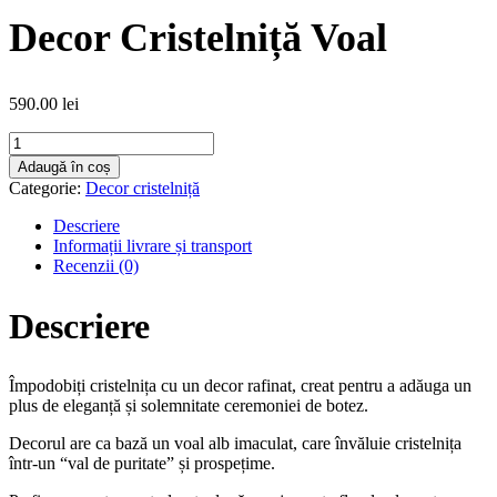
Decor Cristelniță Voal
590.00
lei
Cantitate
Decor
Adaugă în coș
Cristelniță
Categorie:
Decor cristelniță
Voal
Descriere
Informații livrare și transport
Recenzii (0)
Descriere
Împodobiți cristelnița cu un decor rafinat, creat pentru a adăuga un
plus de eleganță și solemnitate ceremoniei de botez.
Decorul are ca bază un voal alb imaculat, care învăluie cristelnița
într-un “val de puritate” și prospețime.