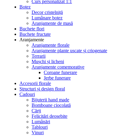
Curs personalizat 1:1
Botez
Decor cristelniță
Lumânare botez
Aranjamente de masă
Buchete flori
Buchete fructate
Aranjamente
Aranjamente florale
Aranjamente plante uscate și criogenate
Terrarii
Mușchi și licheni
Aranjamente comemorative
Coroane funerare
Jerbe funerare
Accesorii florale
Structuri și design floral
Cadouri
Bijuterii hand made
Bomboane ciocolată
Cărți
Felicitări deosebite
Lumânări
Tablouri
Vinuri