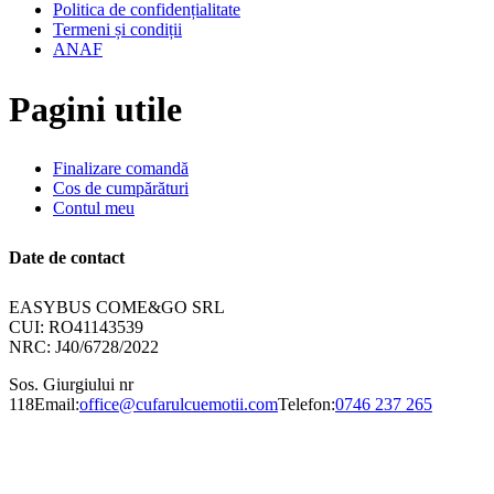
Politica de confidențialitate
Termeni și condiții
ANAF
Pagini utile
Finalizare comandă
Cos de cumpărături
Contul meu
Date de contact
EASYBUS COME&GO SRL
CUI: RO41143539
NRC: J40/6728/2022
Sos. Giurgiului nr
118
Email:
office@cufarulcuemotii.com
Telefon:
0746 237 265