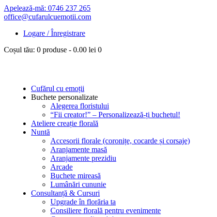
Apelează-mă: 0746 237 265
office@cufarulcuemotii.com
Logare / Înregistrare
Coșul tău:
0 produse
-
0.00 lei
0
Cufărul cu emoții
Buchete personalizate
Alegerea floristului
“Fii creator!” – Personalizează-ți buchetul!
Ateliere creație florală
Nuntă
Accesorii florale (coronițe, cocarde și corsaje)
Aranjamente masă
Aranjamente prezidiu
Arcade
Buchete mireasă
Lumânări cununie
Consultanță & Cursuri
Upgrade în florăria ta
Consiliere florală pentru evenimente