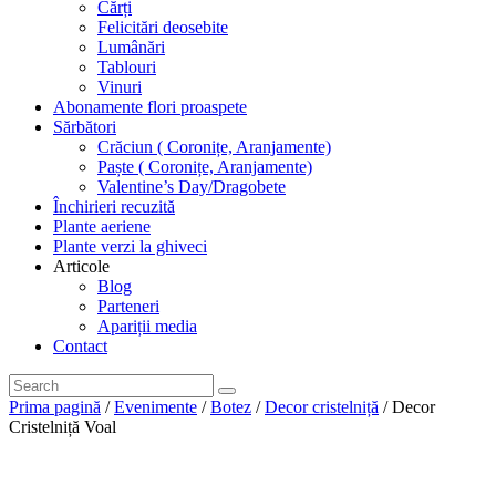
Cărți
Felicitări deosebite
Lumânări
Tablouri
Vinuri
Abonamente flori proaspete
Sărbători
Crăciun ( Coronițe, Aranjamente)
Paște ( Coronițe, Aranjamente)
Valentine’s Day/Dragobete
Închirieri recuzită
Plante aeriene
Plante verzi la ghiveci
Articole
Blog
Parteneri
Apariții media
Contact
Prima pagină
/
Evenimente
/
Botez
/
Decor cristelniță
/ Decor
Cristelniță Voal