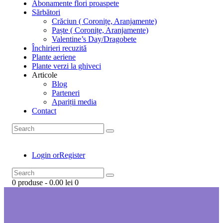
Abonamente flori proaspete
Sărbători
Crăciun ( Coronițe, Aranjamente)
Paște ( Coronițe, Aranjamente)
Valentine’s Day/Dragobete
Închirieri recuzită
Plante aeriene
Plante verzi la ghiveci
Articole
Blog
Parteneri
Apariții media
Contact
Login or
Register
0 produse
-
0.00 lei
0