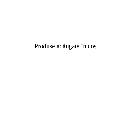
ARANJAMENTE
ACCESORII FLORALE
STRUCTURI ȘI DESIGN FLORAL
CADOURI
Produse adăugate în coș
ABONAMENTE FLORI PROASPETE
SĂRBĂTORI
ÎNCHIRIERI RECUZITĂ
PLANTE AERIENE
PLANTE VERZI LA GHIVECI
ARTICOLE
CONTACT