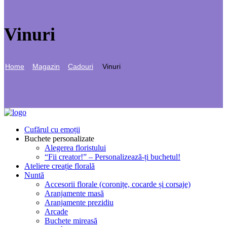
Vinuri
Home
Magazin
Cadouri
Vinuri
Cufărul cu emoții
Buchete personalizate
Alegerea floristului
“Fii creator!” – Personalizează-ți buchetul!
Ateliere creație florală
Nuntă
Accesorii florale (coronițe, cocarde și corsaje)
Aranjamente masă
Aranjamente prezidiu
Arcade
Buchete mireasă