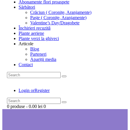
Abonamente flori proaspete
Sărbători
Crăciun ( Coronițe, Aranjamente)
Paște ( Coronițe, Aranjamente)
Valentine’s Day/Dragobete
Închirieri recuzită
Plante aeriene
Plante verzi la ghiveci
Articole
Blog
Parteneri
Apariții media
Contact
Login or
Register
0 produse
-
0.00 lei
0