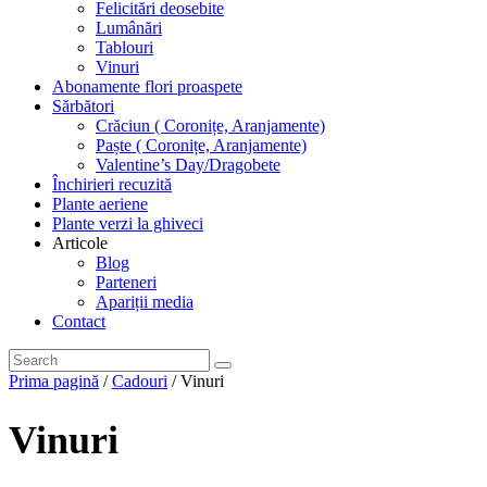
Felicitări deosebite
Lumânări
Tablouri
Vinuri
Abonamente flori proaspete
Sărbători
Crăciun ( Coronițe, Aranjamente)
Paște ( Coronițe, Aranjamente)
Valentine’s Day/Dragobete
Închirieri recuzită
Plante aeriene
Plante verzi la ghiveci
Articole
Blog
Parteneri
Apariții media
Contact
Prima pagină
/
Cadouri
/ Vinuri
Vinuri