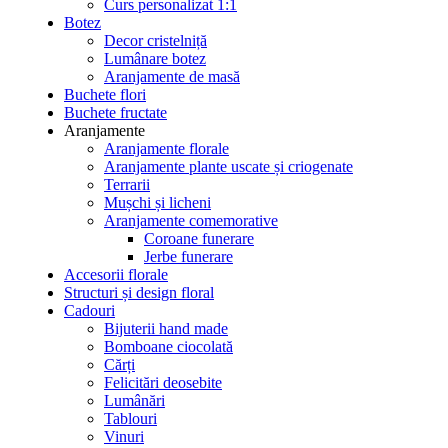
Curs personalizat 1:1
Botez
Decor cristelniță
Lumânare botez
Aranjamente de masă
Buchete flori
Buchete fructate
Aranjamente
Aranjamente florale
Aranjamente plante uscate și criogenate
Terrarii
Mușchi și licheni
Aranjamente comemorative
Coroane funerare
Jerbe funerare
Accesorii florale
Structuri și design floral
Cadouri
Bijuterii hand made
Bomboane ciocolată
Cărți
Felicitări deosebite
Lumânări
Tablouri
Vinuri