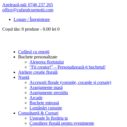
Apelează-mă: 0746 237 265
office@cufarulcuemotii.com
Logare / Înregistrare
Coșul tău:
0 produse
-
0.00 lei
0
Cufărul cu emoții
Buchete personalizate
Alegerea floristului
“Fii creator!” – Personalizează-ți buchetul!
Ateliere creație florală
Nuntă
Accesorii florale (coronițe, cocarde și corsaje)
Aranjamente masă
Aranjamente prezidiu
Arcade
Buchete mireasă
Lumânări cununie
Consultanță & Cursuri
Upgrade în florăria ta
Consiliere florală pentru evenimente