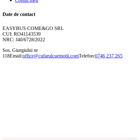
Contul meu
Date de contact
EASYBUS COME&GO SRL
CUI: RO41143539
NRC: J40/6728/2022
Sos. Giurgiului nr
118
Email:
office@cufarulcuemotii.com
Telefon:
0746 237 265