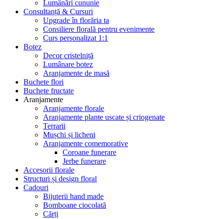
Lumânări cununie
Consultanță & Cursuri
Upgrade în florăria ta
Consiliere florală pentru evenimente
Curs personalizat 1:1
Botez
Decor cristelniță
Lumânare botez
Aranjamente de masă
Buchete flori
Buchete fructate
Aranjamente
Aranjamente florale
Aranjamente plante uscate și criogenate
Terrarii
Mușchi și licheni
Aranjamente comemorative
Coroane funerare
Jerbe funerare
Accesorii florale
Structuri și design floral
Cadouri
Bijuterii hand made
Bomboane ciocolată
Cărți