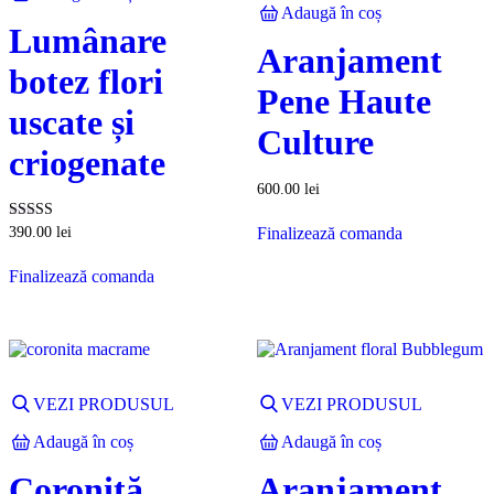
Adaugă în coș
Lumânare
Aranjament
botez flori
Pene Haute
uscate și
Culture
criogenate
600.00
lei
Evaluat la
Finalizează comanda
390.00
lei
5.00
din 5
Finalizează comanda
VEZI PRODUSUL
VEZI PRODUSUL
Adaugă în coș
Adaugă în coș
Coroniță
Aranjament