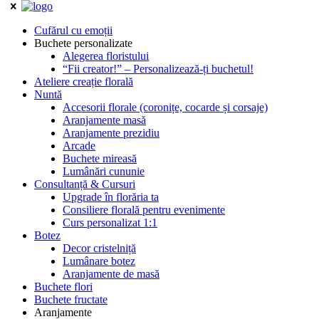
Cufărul cu emoții
Buchete personalizate
Alegerea floristului
“Fii creator!” – Personalizează-ți buchetul!
Ateliere creație florală
Nuntă
Accesorii florale (coronițe, cocarde și corsaje)
Aranjamente masă
Aranjamente prezidiu
Arcade
Buchete mireasă
Lumânări cununie
Consultanță & Cursuri
Upgrade în florăria ta
Consiliere florală pentru evenimente
Curs personalizat 1:1
Botez
Decor cristelniță
Lumânare botez
Aranjamente de masă
Buchete flori
Buchete fructate
Aranjamente