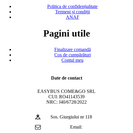
Politica de confidențialitate
Termeni și condiții
ANAF
Pagini utile
Finalizare comandă
Cos de cumpărături
Contul meu
Date de contact
EASYBUS COME&GO SRL
CUI: RO41143539
NRC: J40/6728/2022
Sos. Giurgiului nr 118
Email: