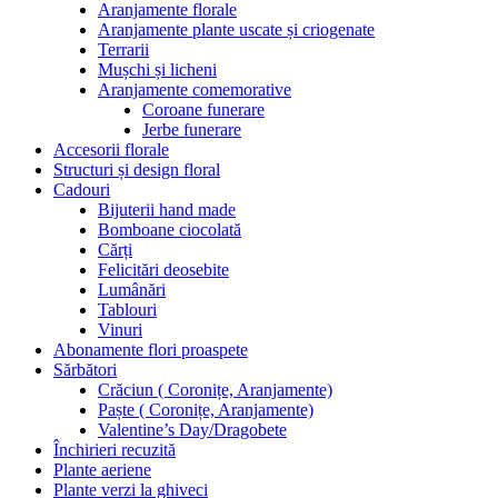
Aranjamente florale
Aranjamente plante uscate și criogenate
Terrarii
Mușchi și licheni
Aranjamente comemorative
Coroane funerare
Jerbe funerare
Accesorii florale
Structuri și design floral
Cadouri
Bijuterii hand made
Bomboane ciocolată
Cărți
Felicitări deosebite
Lumânări
Tablouri
Vinuri
Abonamente flori proaspete
Sărbători
Crăciun ( Coronițe, Aranjamente)
Paște ( Coronițe, Aranjamente)
Valentine’s Day/Dragobete
Închirieri recuzită
Plante aeriene
Plante verzi la ghiveci