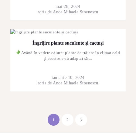
mai 28, 2024
scris de
Anca Mihaela Stoenescu
Îngrijire plante suculente și cactuși
Având în vedere că sunt plante de trăiesc în climat cald
și secetos s-au adaptat să ...
ianuarie 10, 2024
scris de
Anca Mihaela Stoenescu
Paginație
PAGE
1
PAGE
2
>
articole