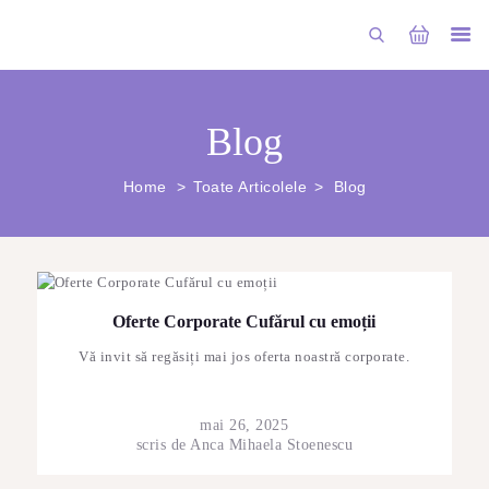
CUFĂRUL CU EMOȚII
Blog
BUCHETE PERSONALIZATE
ATELIERE CREAȚIE FLORALĂ
Home
Toate Articolele
Blog
NUNTĂ
CONSULTANȚĂ & CURSURI
BOTEZ
Oferte Corporate Cufărul cu emoții
BUCHETE FLORI
Vă invit să regăsiți mai jos oferta noastră corporate.
BUCHETE FRUCTATE
ARANJAMENTE
mai 26, 2025
scris de
Anca Mihaela Stoenescu
ACCESORII FLORALE