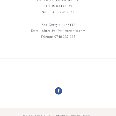
EASYBUS COME&GO SRL
CUI: RO41143539
NRC: J40/6728/2022
Sos. Giurgiului nr 118
Email:
office@cufarulcuemotii.com
Telefon:
0746 237 265
@Copyright 2025 - Cufărul cu emoții. Toate