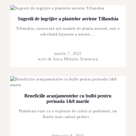
STRUCTURI ȘI DESIGN FLORAL
CADOURI
Sugestii de ingrijire a plantelor aeriene Tillandsia
ABONAMENTE FLORI PROASPETE
Tillandsia, cunoscută sub numele de planta aeriană, este o
adevărată bijuterie a naturii, ...
SĂRBĂTORI
ÎNCHIRIERI RECUZITĂ
martie 7, 2025
PLANTE AERIENE
scris de
Anca Mihaela Stoenescu
PLANTE VERZI LA GHIVECI
ARTICOLE
CONTACT
Beneficiile aranjamentelor cu bulbi pentru
perioada 1&8 martie
Primăvara vine cu o explozie de culori și parfumuri, iar
florile sunt cadoul perfect ...
februarie 8, 2025