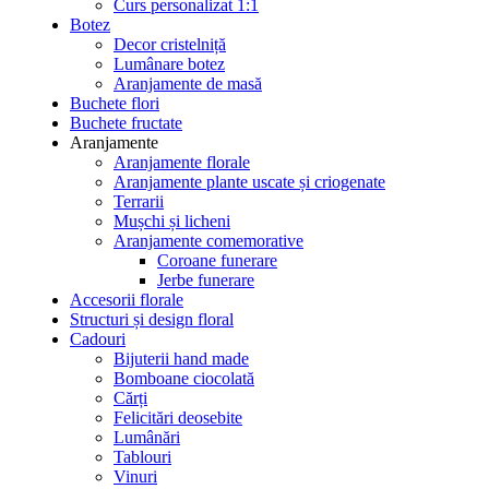
Curs personalizat 1:1
Botez
Decor cristelniță
Lumânare botez
Aranjamente de masă
Buchete flori
Buchete fructate
Aranjamente
Aranjamente florale
Aranjamente plante uscate și criogenate
Terrarii
Mușchi și licheni
Aranjamente comemorative
Coroane funerare
Jerbe funerare
Accesorii florale
Structuri și design floral
Cadouri
Bijuterii hand made
Bomboane ciocolată
Cărți
Felicitări deosebite
Lumânări
Tablouri
Vinuri