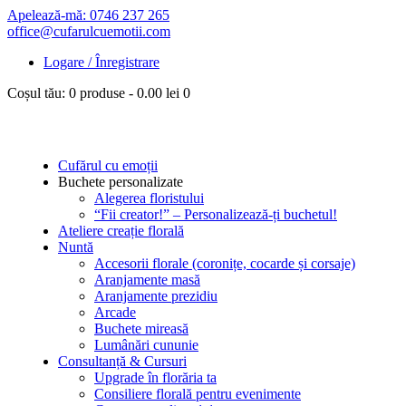
Apelează-mă: 0746 237 265
office@cufarulcuemotii.com
Logare / Înregistrare
Coșul tău:
0 produse
-
0.00 lei
0
Cufărul cu emoții
Buchete personalizate
Alegerea floristului
“Fii creator!” – Personalizează-ți buchetul!
Ateliere creație florală
Nuntă
Accesorii florale (coronițe, cocarde și corsaje)
Aranjamente masă
Aranjamente prezidiu
Arcade
Buchete mireasă
Lumânări cununie
Consultanță & Cursuri
Upgrade în florăria ta
Consiliere florală pentru evenimente