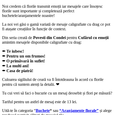
Noi credem că florile transmit emoții iar mesajele care însoțesc
florile sunt importante și completează perfect
buchetele/aranjamentele noastre!
La noi vei găsi o gamă variată de mesaje caligrafiate cu drag ce pot
fi atașate creațiilor în funcție de context.
Din seria creată de
Povesti din Condei
pentru
Cufărul cu emoții
amintim mesajele disponibile caligrafiate cu drag:
✒ Te iubesc!
✒ Pentru un om frumos!
✒ O primăvară în suflet!
✒ La multi ani!
✒ Casa de piatră!
Culoarea sigiliului de ceară va fi întotdeauna în acord cu florile
pentru că suntem atenți la detalii. ❤
Tu cui vrei să faci o bucurie cu un mesaj deosebit și flori pe măsură?
Tariful pentru un astfel de mesaj este de 13 lei.
Uită-te în categoria “
Buchete
“
sau
“Aranjamente florale”
și alege