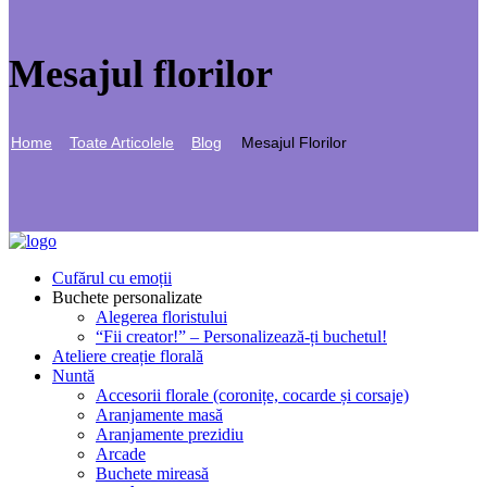
Mesajul florilor
Home
Toate Articolele
Blog
Mesajul Florilor
Cufărul cu emoții
Buchete personalizate
Alegerea floristului
“Fii creator!” – Personalizează-ți buchetul!
Ateliere creație florală
Nuntă
Accesorii florale (coronițe, cocarde și corsaje)
Aranjamente masă
Aranjamente prezidiu
Arcade
Buchete mireasă