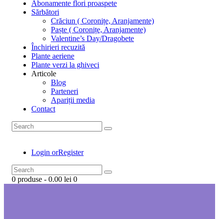
Abonamente flori proaspete
Sărbători
Crăciun ( Coronițe, Aranjamente)
Paște ( Coronițe, Aranjamente)
Valentine’s Day/Dragobete
Închirieri recuzită
Plante aeriene
Plante verzi la ghiveci
Articole
Blog
Parteneri
Apariții media
Contact
Login or
Register
0 produse
-
0.00 lei
0