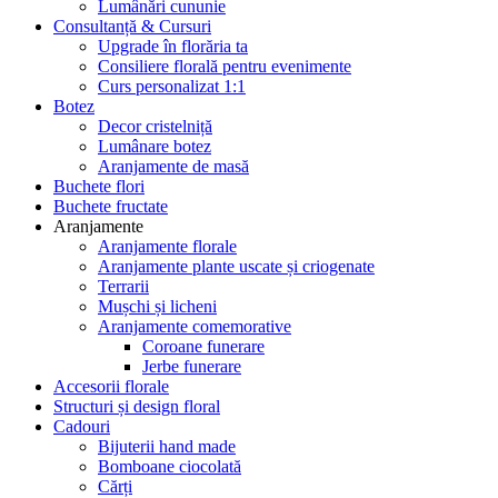
Lumânări cununie
Consultanță & Cursuri
Upgrade în florăria ta
Consiliere florală pentru evenimente
Curs personalizat 1:1
Botez
Decor cristelniță
Lumânare botez
Aranjamente de masă
Buchete flori
Buchete fructate
Aranjamente
Aranjamente florale
Aranjamente plante uscate și criogenate
Terrarii
Mușchi și licheni
Aranjamente comemorative
Coroane funerare
Jerbe funerare
Accesorii florale
Structuri și design floral
Cadouri
Bijuterii hand made
Bomboane ciocolată
Cărți