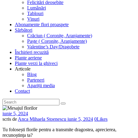
Felicitări deosebite
Lumânări
Tablouri
Vinuri
Abonamente flori proaspete
Sărbători
Crăciun ( Coronițe, Aranjamente)
Paște ( Coronițe, Aranjamente)
Valentine’s Day/Dragobete
Închirieri recuzită
Plante aeriene
Plante verzi la ghiveci
Articole
Blog
Parteneri
Apariții media
Contact
iunie 5, 2024
scris de
Anca Mihaela Stoenescu
iunie 5, 2024
0
Likes
Tu folosești florile pentru a transmite dragostea, aprecierea,
recunoștința ta?