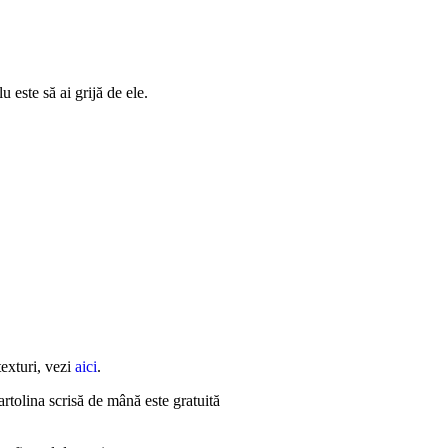
u este să ai grijă de ele.
exturi, vezi
aici
.
rtolina scrisă de mână este gratuită