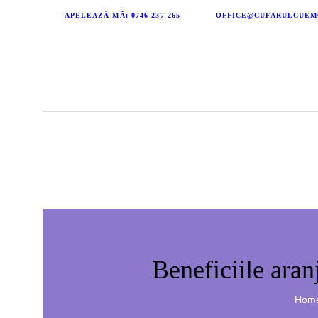
APELEAZĂ-MĂ: 0746 237 265
OFFICE@CUFARULCUEM
CUFĂRUL CU EMOȚII
BUCHETE PERSONALIZATE
ATELIERE CREAȚIE FLORALĂ
NUNTĂ
CONSULTANȚĂ & CURSURI
BOTEZ
BUCHETE FLORI
Beneficiile ara
BUCHETE FRUCTATE
Hom
ARANJAMENTE