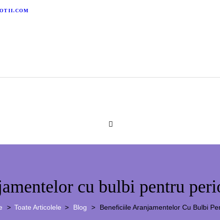
OTII.COM
njamentelor cu bulbi pentru per
e
Toate Articolele
Blog
Beneficiile Aranjamentelor Cu Bulbi Pen