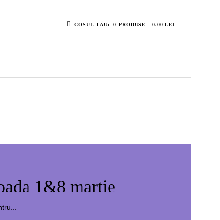
COȘUL TĂU:
0 PRODUSE
-
0.00 LEI
ioada 1&8 martie
tru...