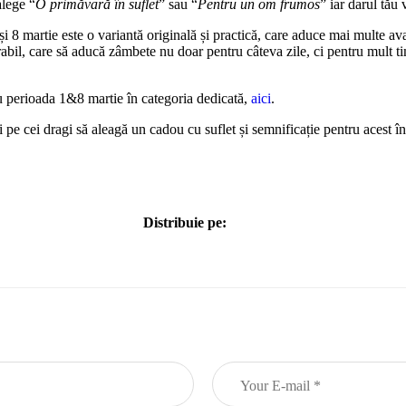
alege “
O primăvară în suflet
” sau “
Pentru un om frumos
” iar darul tău 
și 8 martie este o variantă originală și practică, care aduce mai multe av
il, care să aducă zâmbete nu doar pentru câteva zile, ci pentru mult tim
u perioada 1&8 martie în categoria dedicată,
aici
.
i și pe cei dragi să aleagă un cadou cu suflet și semnificație pentru acest 
Distribuie pe: