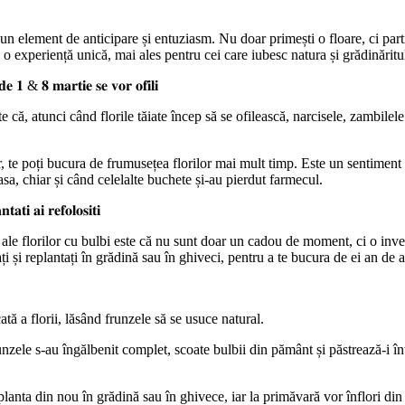
 element de anticipare și entuziasm. Nu doar primești o floare, ci partic
 o experiență unică, mai ales pentru cei care iubesc natura și grădinăritu
𝐢 𝐝𝐞 𝟏 & 𝟖 𝐦𝐚𝐫𝐭𝐢𝐞 𝐬𝐞 𝐯𝐨𝐫 𝐨𝐟𝐢𝐥𝐢
 că, atunci când florile tăiate încep să se ofilească, narcisele, zambilele
, te poți bucura de frumusețea florilor mai mult timp. Este un sentiment 
casa, chiar și când celelalte buchete și-au pierdut farmecul.
𝐭𝐚𝐭𝐢 𝐚𝐢 𝐫𝐞𝐟𝐨𝐥𝐨𝐬𝐢𝐭𝐢
 ale florilor cu bulbi este că nu sunt doar un cadou de moment, ci o inv
trați și replantați în grădină sau în ghiveci, pentru a te bucura de ei an de 
ată a florii, lăsând frunzele să se usuce natural.
ele s-au îngălbenit complet, scoate bulbii din pământ și păstrează-i înt
planta din nou în grădină sau în ghivece, iar la primăvară vor înflori din