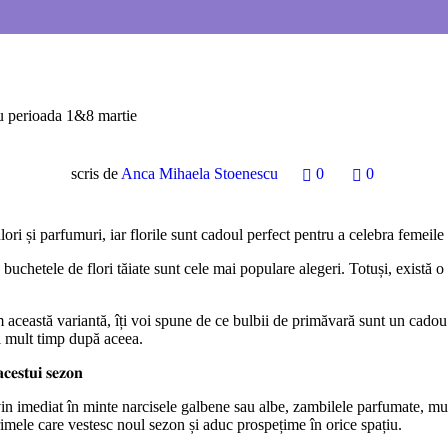
scris de
Anca Mihaela Stoenescu
0
0
ri și parfumuri, iar florile sunt cadoul perfect pentru a celebra femeile 
 buchetele de flori tăiate sunt cele mai populare alegeri. Totuși, există o
m această variantă, îți voi spune de ce bulbii de primăvară sunt un cad
și mult timp după aceea.
𝐚𝐜𝐞𝐬𝐭𝐮𝐢 𝐬𝐞𝐳𝐨𝐧
 imediat în minte narcisele galbene sau albe, zambilele parfumate, muscar
rimele care vestesc noul sezon și aduc prospețime în orice spațiu.