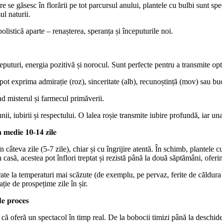
re se găsesc în florării pe tot parcursul anului, plantele cu bulbi sunt sp
l naturii.
listică aparte – renașterea, speranța și începuturile noi.
le începuturi, energia pozitivă și norocul. Sunt perfecte pentru a transmite 
oare, pot exprima admirație (roz), sinceritate (alb), recunoștință (mov) sau b
izând misterul și farmecul primăverii.
fecțiunii, iubirii și respectului. O lalea roșie transmite iubire profundă, iar
 𝐦𝐞𝐝𝐢𝐞 𝟏𝟎-𝟏𝟒 𝐳𝐢𝐥𝐞
în câteva zile (5-7 zile), chiar și cu îngrijire atentă. În schimb, plantele
casă, acestea pot înflori treptat și rezistă până la două săptămâni, oferi
ate la temperaturi mai scăzute (de exemplu, pe pervaz, ferite de căldura 
ție de prospețime zile în șir.
𝐝𝐞 𝐩𝐫𝐨𝐜𝐞𝐬
 că oferă un spectacol în timp real. De la bobocii timizi până la deschide