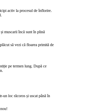
ipi activ la procesul de înflorire.
l.
 și muscarii încă sunt în plină
plăcut să vezi că floarea primită de
estiție pe termen lung. După ce
an.
r-un loc răcoros și uscat până în
 nou!