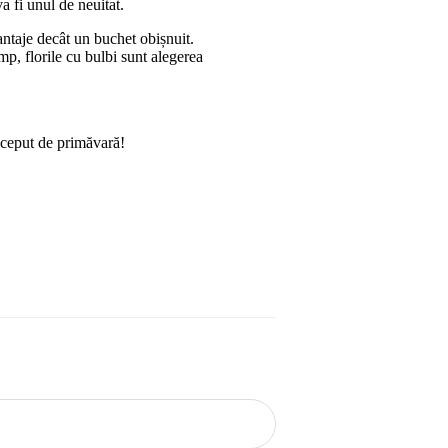
va fi unul de neuitat.
antaje decât un buchet obișnuit.
p, florile cu bulbi sunt alegerea
început de primăvară!