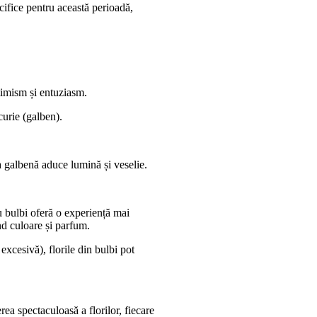
ecifice pentru această perioadă,
optimism și entuziasm.
ucurie (galben).
 una galbenă aduce lumină și veselie.
 cu bulbi oferă o experiență mai
nd culoare și parfum.
excesivă), florile din bulbi pot
rea spectaculoasă a florilor, fiecare