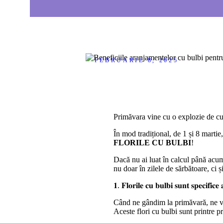
ACCESORII FLORALE
STRUCTURI ȘI DESIGN FLORAL
CADOURI
FEBRUARIE 8, 2025
ABONAMENTE FLORI PROASPETE
SĂRBĂTORI
ÎNCHIRIERI RECUZITĂ
Primăvara vine cu o explozie de culo
PLANTE AERIENE
În mod tradițional, de 1 și 8 martie,
PLANTE VERZI LA GHIVECI
FLORILE CU BULBI
!
ARTICOLE
Dacă nu ai luat în calcul până acu
nu doar în zilele de sărbătoare, ci 
CONTACT
𝟏. 𝐅𝐥𝐨𝐫𝐢𝐥𝐞 𝐜𝐮 𝐛𝐮𝐥𝐛𝐢 𝐬𝐮𝐧𝐭 𝐬𝐩𝐞𝐜𝐢𝐟𝐢𝐜𝐞 
Când ne gândim la primăvară, ne vin
Aceste flori cu bulbi sunt printre p