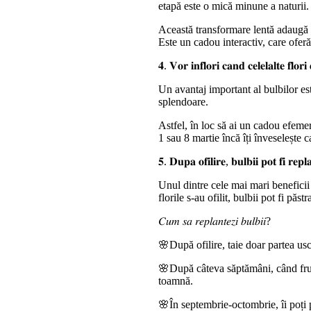
etapă este o mică minune a naturii.
Această transformare lentă adaugă un
Este un cadou interactiv, care oferă
𝟒. 𝐕𝐨𝐫 𝐢𝐧𝐟𝐥𝐨𝐫𝐢 𝐜𝐚𝐧𝐝 𝐜𝐞𝐥𝐞𝐥𝐚𝐥𝐭𝐞 𝐟𝐥𝐨𝐫
Un avantaj important al bulbilor este
splendoare.
Astfel, în loc să ai un cadou efemer
1 sau 8 martie încă îți înveselește 
𝟓. 𝐃𝐮𝐩𝐚 𝐨𝐟𝐢𝐥𝐢𝐫𝐞, 𝐛𝐮𝐥𝐛𝐢𝐢 𝐩𝐨𝐭 𝐟𝐢 𝐫𝐞𝐩𝐥𝐚𝐧
Unul dintre cele mai mari beneficii
florile s-au ofilit, bulbii pot fi păs
𝐶𝑢𝑚 𝑠𝑎 𝑟𝑒𝑝𝑙𝑎𝑛𝑡𝑒𝑧𝑖 𝑏𝑢𝑙𝑏𝑖𝑖?
🌸După ofilire, taie doar partea usc
🌸După câteva săptămâni, când frunz
toamnă.
🌸În septembrie-octombrie, îi poți 