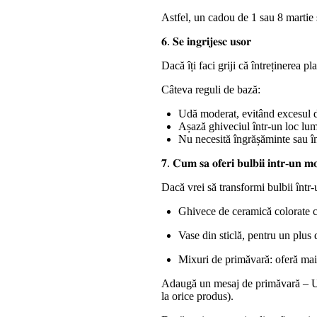
Astfel, un cadou de 1 sau 8 martie 
𝟔. 𝐒𝐞 𝐢𝐧𝐠𝐫𝐢𝐣𝐞𝐬𝐜 𝐮𝐬𝐨𝐫
Dacă îți faci griji că întreținerea pl
Câteva reguli de bază:
Udă moderat, evitând excesul de
Așază ghiveciul într-un loc lumi
Nu necesită îngrășăminte sau îngr
𝟕. 𝐂𝐮𝐦 𝐬𝐚 𝐨𝐟𝐞𝐫𝐢 𝐛𝐮𝐥𝐛𝐢𝐢 𝐢𝐧𝐭𝐫-𝐮𝐧 𝐦
Dacă vrei să transformi bulbii într-
Ghivece de ceramică colorate c
Vase din sticlă, pentru un plus
Mixuri de primăvară: oferă mai 
Adaugă un mesaj de primăvară – Un b
la orice produs).