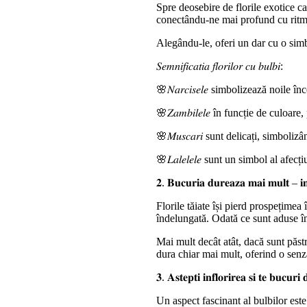
Spre deosebire de florile exotice ca
conectându-ne mai profund cu ritmu
Alegându-le, oferi un dar cu o simbo
𝑆𝑒𝑚𝑛𝑖𝑓𝑖𝑐𝑎𝑡𝑖𝑎 𝑓𝑙𝑜𝑟𝑖𝑙𝑜𝑟 𝑐𝑢 𝑏𝑢𝑙𝑏𝑖:
🌸𝑁𝑎𝑟𝑐𝑖𝑠𝑒𝑙𝑒 simbolizează noi
🌸𝑍𝑎𝑚𝑏𝑖𝑙𝑒𝑙𝑒 în funcție de cul
🌸𝑀𝑢𝑠𝑐𝑎𝑟𝑖 sunt delicați, simbol
🌸𝐿𝑎𝑙𝑒𝑙𝑒𝑙𝑒 sunt un simbol al a
𝟐. 𝐁𝐮𝐜𝐮𝐫𝐢𝐚 𝐝𝐮𝐫𝐞𝐚𝐳𝐚 𝐦𝐚𝐢 𝐦𝐮𝐥𝐭 – 𝐢𝐧
Florile tăiate își pierd prospețimea 
îndelungată. Odată ce sunt aduse în 
Mai mult decât atât, dacă sunt păstr
dura chiar mai mult, oferind o senza
𝟑. 𝐀𝐬𝐭𝐞𝐩𝐭𝐢 𝐢𝐧𝐟𝐥𝐨𝐫𝐢𝐫𝐞𝐚 𝐬𝐢 𝐭𝐞 𝐛𝐮𝐜𝐮𝐫𝐢 
Un aspect fascinant al bulbilor este