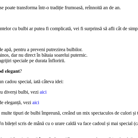
se poate transforma într-o tradiție frumoasă, reînnoită an de an.
antelor cu bulbi ar putea fi complicată, vei fi surprinsă să afli cât de simpl
 apă, pentru a preveni putrezirea bulbilor.
nos, dar nu direct în bătaia soarelui puternic.
ijiri speciale pe durata înfloririi.
𝐝 𝐞𝐥𝐞𝐠𝐚𝐧𝐭?
un cadou special, iată câteva idei:
u diverși bulbi, vezi
aici
 de eleganță, vezi
aici
multe tipuri de bulbi împreună, creând un mix spectaculos de culori și t
ilețel scris de mână cu o urare caldă va face cadoul și mai special (ca