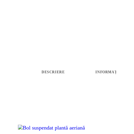
ARANJAMENTE
ACCESORII FLORALE
STRUCTURI ȘI DESIGN FLORAL
CADOURI
ABONAMENTE FLORI PROASPETE
SĂRBĂTORI
DESCRIERE
INFORMAȚII LIVRA
ÎNCHIRIERI RECUZITĂ
PLANTE AERIENE
PLANTE VERZI LA GHIVECI
ARTICOLE
CONTACT