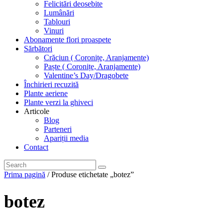
Felicitări deosebite
Lumânări
Tablouri
Vinuri
Abonamente flori proaspete
Sărbători
Crăciun ( Coronițe, Aranjamente)
Paște ( Coronițe, Aranjamente)
Valentine’s Day/Dragobete
Închirieri recuzită
Plante aeriene
Plante verzi la ghiveci
Articole
Blog
Parteneri
Apariții media
Contact
Prima pagină
/ Produse etichetate „botez”
botez