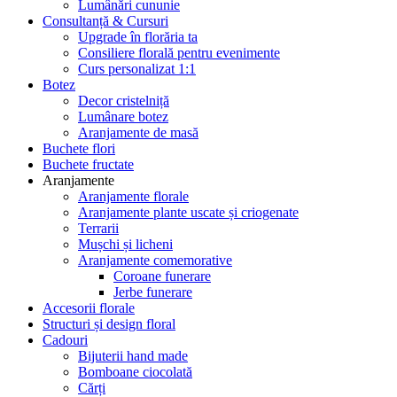
Lumânări cununie
Consultanță & Cursuri
Upgrade în florăria ta
Consiliere florală pentru evenimente
Curs personalizat 1:1
Botez
Decor cristelniță
Lumânare botez
Aranjamente de masă
Buchete flori
Buchete fructate
Aranjamente
Aranjamente florale
Aranjamente plante uscate și criogenate
Terrarii
Mușchi și licheni
Aranjamente comemorative
Coroane funerare
Jerbe funerare
Accesorii florale
Structuri și design floral
Cadouri
Bijuterii hand made
Bomboane ciocolată
Cărți