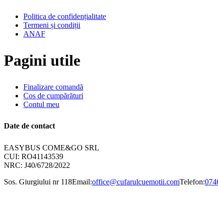
Politica de confidențialitate
Termeni și condiții
ANAF
Pagini utile
Finalizare comandă
Cos de cumpărături
Contul meu
Date de contact
EASYBUS COME&GO SRL
CUI: RO41143539
NRC: J40/6728/2022
Sos. Giurgiului nr 118
Email:
office@cufarulcuemotii.com
Telefon:
074