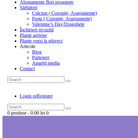
Abonamente flori proaspete
Sărbători
Crăciun ( Coronițe, Aranjamente)
Paște ( Coronițe, Aranjamente)
Valentine’s Day/Dragobete
Închirieri recuzită
Plante aeriene
Plante verzi la ghiveci
Articole
Blog
Parteneri
Apariții media
Contact
Login or
Register
0 produse
-
0.00 lei
0