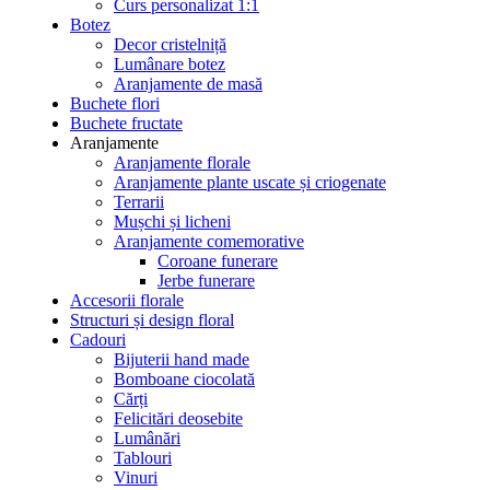
Curs personalizat 1:1
Botez
Decor cristelniță
Lumânare botez
Aranjamente de masă
Buchete flori
Buchete fructate
Aranjamente
Aranjamente florale
Aranjamente plante uscate și criogenate
Terrarii
Mușchi și licheni
Aranjamente comemorative
Coroane funerare
Jerbe funerare
Accesorii florale
Structuri și design floral
Cadouri
Bijuterii hand made
Bomboane ciocolată
Cărți
Felicitări deosebite
Lumânări
Tablouri
Vinuri