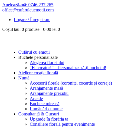
Apelează-mă: 0746 237 265
office@cufarulcuemotii.com
Logare / Înregistrare
Coșul tău:
0 produse
-
0.00 lei
0
Cufărul cu emoții
Buchete personalizate
Alegerea floristului
“Fii creator!” – Personalizează-ți buchetul!
Ateliere creație florală
Nuntă
Accesorii florale (coronițe, cocarde și corsaje)
Aranjamente masă
Aranjamente prezidiu
Arcade
Buchete mireasă
Lumânări cununie
Consultanță & Cursuri
Upgrade în florăria ta
Consiliere florală pentru evenimente