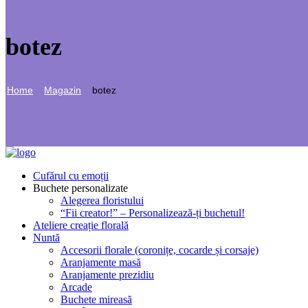
botez
Home
Magazin
Botez
Cufărul cu emoții
Buchete personalizate
Alegerea floristului
“Fii creator!” – Personalizează-ți buchetul!
Ateliere creație florală
Nuntă
Accesorii florale (coronițe, cocarde și corsaje)
Aranjamente masă
Aranjamente prezidiu
Arcade
Buchete mireasă