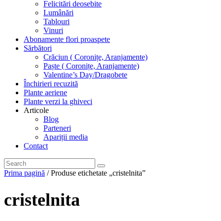
Felicitări deosebite
Lumânări
Tablouri
Vinuri
Abonamente flori proaspete
Sărbători
Crăciun ( Coronițe, Aranjamente)
Paște ( Coronițe, Aranjamente)
Valentine’s Day/Dragobete
Închirieri recuzită
Plante aeriene
Plante verzi la ghiveci
Articole
Blog
Parteneri
Apariții media
Contact
Prima pagină
/ Produse etichetate „cristelnita”
cristelnita