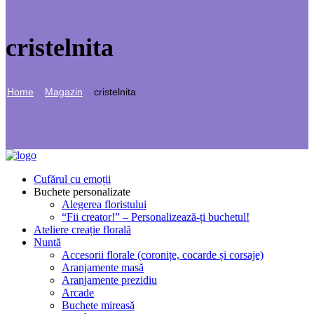
cristelnita
Home
Magazin
Cristelnita
Cufărul cu emoții
Buchete personalizate
Alegerea floristului
“Fii creator!” – Personalizează-ți buchetul!
Ateliere creație florală
Nuntă
Accesorii florale (coronițe, cocarde și corsaje)
Aranjamente masă
Aranjamente prezidiu
Arcade
Buchete mireasă