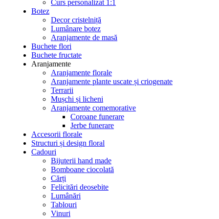
Curs personalizat 1:1
Botez
Decor cristelniță
Lumânare botez
Aranjamente de masă
Buchete flori
Buchete fructate
Aranjamente
Aranjamente florale
Aranjamente plante uscate și criogenate
Terrarii
Mușchi și licheni
Aranjamente comemorative
Coroane funerare
Jerbe funerare
Accesorii florale
Structuri și design floral
Cadouri
Bijuterii hand made
Bomboane ciocolată
Cărți
Felicitări deosebite
Lumânări
Tablouri
Vinuri