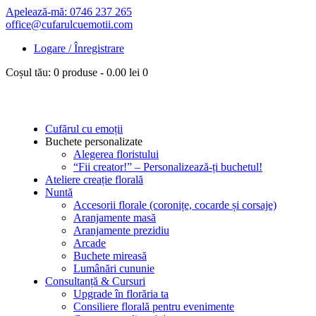
Apelează-mă: 0746 237 265
office@cufarulcuemotii.com
Logare / Înregistrare
Coșul tău:
0 produse
-
0.00 lei
0
Cufărul cu emoții
Buchete personalizate
Alegerea floristului
“Fii creator!” – Personalizează-ți buchetul!
Ateliere creație florală
Nuntă
Accesorii florale (coronițe, cocarde și corsaje)
Aranjamente masă
Aranjamente prezidiu
Arcade
Buchete mireasă
Lumânări cununie
Consultanță & Cursuri
Upgrade în florăria ta
Consiliere florală pentru evenimente