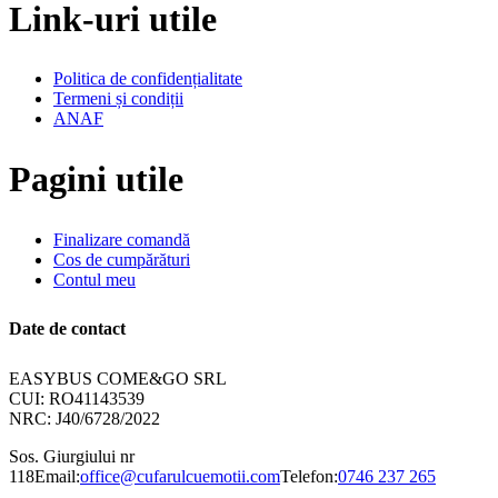
Link-uri utile
Politica de confidențialitate
Termeni și condiții
ANAF
Pagini utile
Finalizare comandă
Cos de cumpărături
Contul meu
Date de contact
EASYBUS COME&GO SRL
CUI: RO41143539
NRC: J40/6728/2022
Sos. Giurgiului nr
118
Email:
office@cufarulcuemotii.com
Telefon:
0746 237 265