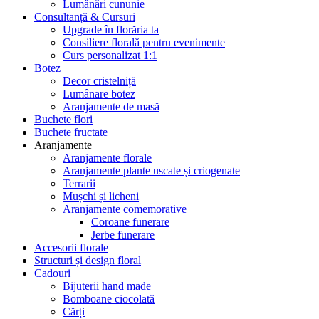
Lumânări cununie
Consultanță & Cursuri
Upgrade în florăria ta
Consiliere florală pentru evenimente
Curs personalizat 1:1
Botez
Decor cristelniță
Lumânare botez
Aranjamente de masă
Buchete flori
Buchete fructate
Aranjamente
Aranjamente florale
Aranjamente plante uscate și criogenate
Terrarii
Mușchi și licheni
Aranjamente comemorative
Coroane funerare
Jerbe funerare
Accesorii florale
Structuri și design floral
Cadouri
Bijuterii hand made
Bomboane ciocolată
Cărți