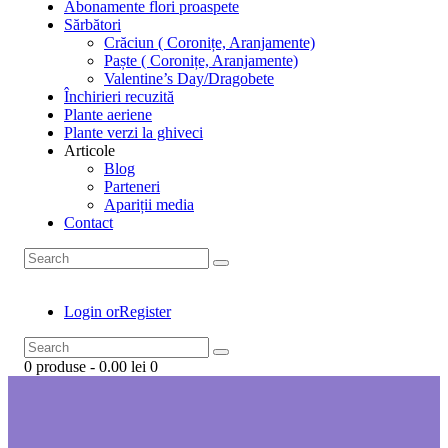
Abonamente flori proaspete
Sărbători
Crăciun ( Coronițe, Aranjamente)
Paște ( Coronițe, Aranjamente)
Valentine’s Day/Dragobete
Închirieri recuzită
Plante aeriene
Plante verzi la ghiveci
Articole
Blog
Parteneri
Apariții media
Contact
Login or
Register
0 produse
-
0.00 lei
0