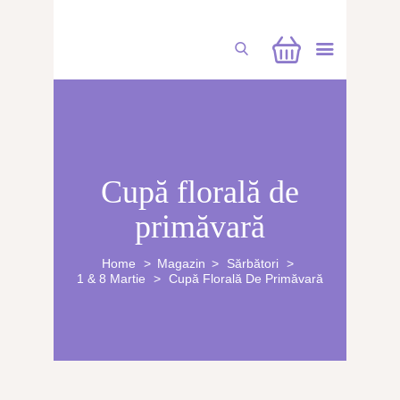
CUFĂRUL CU EMOȚII
Cupă florală de
BUCHETE PERSONALIZATE
primăvară
ATELIERE CREAȚIE FLORALĂ
NUNTĂ
Home
Magazin
Sărbători
1 & 8 Martie
Cupă Florală De Primăvară
CONSULTANȚĂ & CURSURI
BOTEZ
BUCHETE FLORI