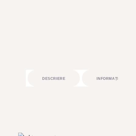
BUCHETE FRUCTATE
ARANJAMENTE
ACCESORII FLORALE
STRUCTURI ȘI DESIGN FLORAL
CADOURI
ABONAMENTE FLORI PROASPETE
SĂRBĂTORI
DESCRIERE
INFORMAȚII LIVRAR
ÎNCHIRIERI RECUZITĂ
PLANTE AERIENE
PLANTE VERZI LA GHIVECI
ARTICOLE