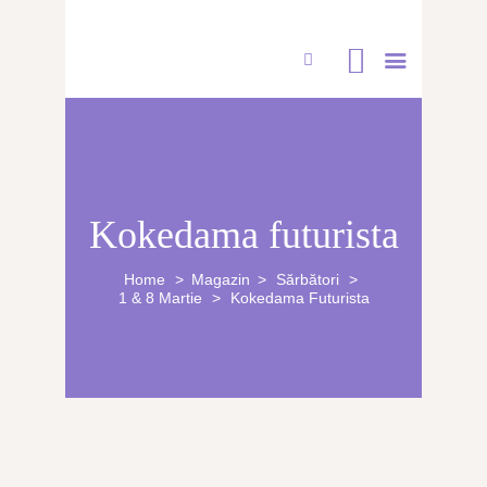
CUFĂRUL CU EMOȚII
Kokedama futurista
BUCHETE PERSONALIZATE
ATELIERE CREAȚIE FLORALĂ
Home
Magazin
Sărbători
1 & 8 Martie
Kokedama Futurista
NUNTĂ
CONSULTANȚĂ & CURSURI
BOTEZ
BUCHETE FLORI