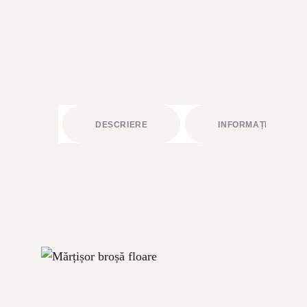
BUCHETE FRUCTATE
ARANJAMENTE
ACCESORII FLORALE
STRUCTURI ȘI DESIGN FLORAL
CADOURI
DESCRIERE
INFORMAȚII LIVRAR
ABONAMENTE FLORI PROASPETE
SĂRBĂTORI
ÎNCHIRIERI RECUZITĂ
PLANTE AERIENE
PLANTE VERZI LA GHIVECI
ARTICOLE