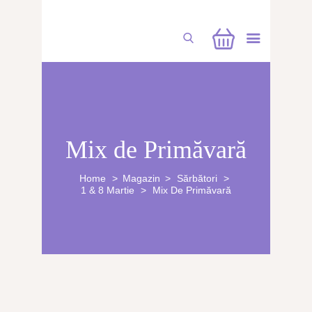
CUFĂRUL CU EMOȚII
Mix de Primăvară
BUCHETE PERSONALIZATE
ATELIERE CREAȚIE FLORALĂ
Home
Magazin
Sărbători
1 & 8 Martie
Mix De Primăvară
NUNTĂ
CONSULTANȚĂ & CURSURI
BOTEZ
BUCHETE FLORI