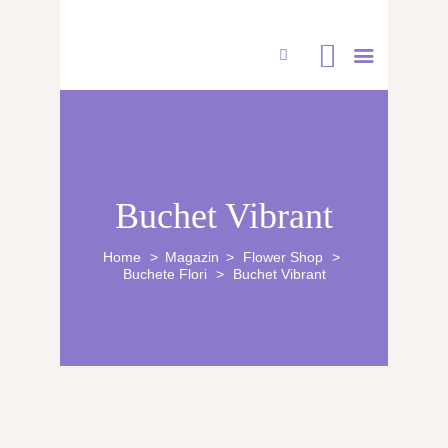
CUFĂRUL CU EMOȚII
Buchet Vibrant
BUCHETE PERSONALIZATE
ATELIERE CREAȚIE FLORALĂ
Home
Magazin
Flower Shop
Buchete Flori
Buchet Vibrant
NUNTĂ
CONSULTANȚĂ & CURSURI
BOTEZ
BUCHETE FLORI