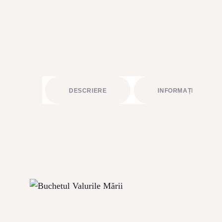
BUCHETE FRUCTATE
ARANJAMENTE
ACCESORII FLORALE
STRUCTURI ȘI DESIGN FLORAL
CADOURI
DESCRIERE
INFORMAȚII LIVRAR
ABONAMENTE FLORI PROASPETE
SĂRBĂTORI
ÎNCHIRIERI RECUZITĂ
PLANTE AERIENE
PLANTE VERZI LA GHIVECI
ARTICOLE