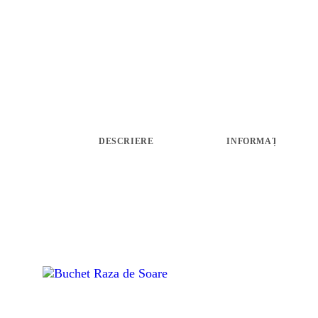
ARANJAMENTE
ACCESORII FLORALE
STRUCTURI ȘI DESIGN FLORAL
CADOURI
ABONAMENTE FLORI PROASPETE
DESCRIERE
INFORMAȚII LIVRA
SĂRBĂTORI
ÎNCHIRIERI RECUZITĂ
PLANTE AERIENE
PLANTE VERZI LA GHIVECI
ARTICOLE
CONTACT