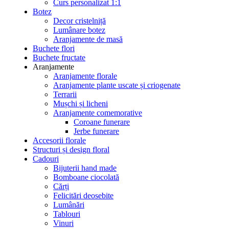
Curs personalizat 1:1
Botez
Decor cristelniță
Lumânare botez
Aranjamente de masă
Buchete flori
Buchete fructate
Aranjamente
Aranjamente florale
Aranjamente plante uscate și criogenate
Terrarii
Mușchi și licheni
Aranjamente comemorative
Coroane funerare
Jerbe funerare
Accesorii florale
Structuri și design floral
Cadouri
Bijuterii hand made
Bomboane ciocolată
Cărți
Felicitări deosebite
Lumânări
Tablouri
Vinuri