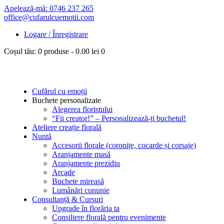
Apelează-mă: 0746 237 265
office@cufarulcuemotii.com
Logare / Înregistrare
Coșul tău:
0 produse
-
0.00 lei
0
Cufărul cu emoții
Buchete personalizate
Alegerea floristului
“Fii creator!” – Personalizează-ți buchetul!
Ateliere creație florală
Nuntă
Accesorii florale (coronițe, cocarde și corsaje)
Aranjamente masă
Aranjamente prezidiu
Arcade
Buchete mireasă
Lumânări cununie
Consultanță & Cursuri
Upgrade în florăria ta
Consiliere florală pentru evenimente