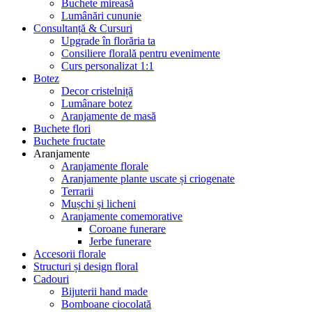
Buchete mireasă
Lumânări cununie
Consultanță & Cursuri
Upgrade în florăria ta
Consiliere florală pentru evenimente
Curs personalizat 1:1
Botez
Decor cristelniță
Lumânare botez
Aranjamente de masă
Buchete flori
Buchete fructate
Aranjamente
Aranjamente florale
Aranjamente plante uscate și criogenate
Terrarii
Mușchi și licheni
Aranjamente comemorative
Coroane funerare
Jerbe funerare
Accesorii florale
Structuri și design floral
Cadouri
Bijuterii hand made
Bomboane ciocolată