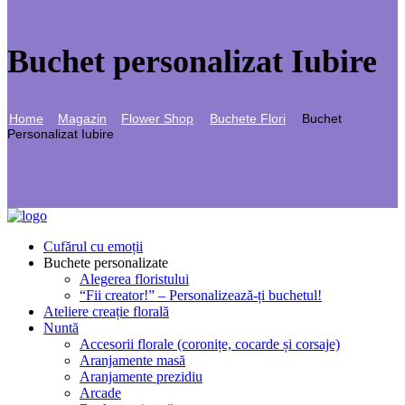
Buchet personalizat Iubire
Home
Magazin
Flower Shop
Buchete Flori
Buchet
Personalizat Iubire
Cufărul cu emoții
Buchete personalizate
Alegerea floristului
“Fii creator!” – Personalizează-ți buchetul!
Ateliere creație florală
Nuntă
Accesorii florale (coronițe, cocarde și corsaje)
Aranjamente masă
Aranjamente prezidiu
Arcade