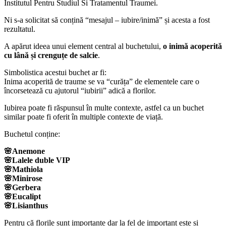
Institutul Pentru Studiul Si Tratamentul Traumei.
Ni s-a solicitat să conțină “mesajul – iubire/inimă” și acesta a fost
rezultatul.
A apărut ideea unui element central al buchetului,
o inimă acoperită
cu lână și crenguțe de salcie
.
Simbolistica acestui buchet ar fi:
Inima acoperită de traume se va “curăța” de elementele care o
încorsetează cu ajutorul “iubirii” adică a florilor.
Iubirea poate fi răspunsul în multe contexte, astfel ca un buchet
similar poate fi oferit în multiple contexte de viață.
Buchetul conține:
🌸Anemone
🌸Lalele duble VIP
🌸Mathiola
🌸Minirose
🌸Gerbera
🌸Eucalipt
🌸Lisianthus
Pentru că florile sunt importante dar la fel de important este și