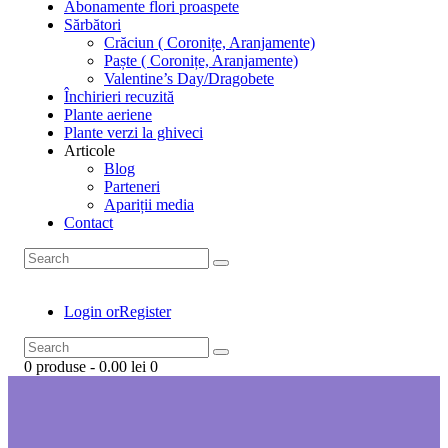
Abonamente flori proaspete
Sărbători
Crăciun ( Coronițe, Aranjamente)
Paște ( Coronițe, Aranjamente)
Valentine’s Day/Dragobete
Închirieri recuzită
Plante aeriene
Plante verzi la ghiveci
Articole
Blog
Parteneri
Apariții media
Contact
Login or
Register
0 produse
-
0.00 lei
0