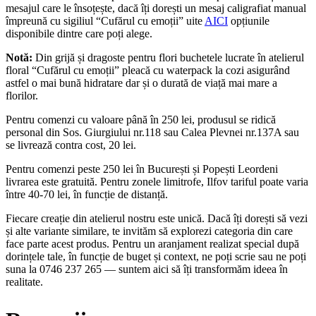
mesajul care le însoțește, dacă îți dorești un mesaj caligrafiat manual
împreună cu sigiliul “Cufărul cu emoții” uite
AICI
opțiunile
disponibile dintre care poți alege.
Notă:
Din grijă și dragoste pentru flori buchetele lucrate în atelierul
floral “Cufărul cu emoții” pleacă cu waterpack la cozi asigurând
astfel o mai bună hidratare dar și o durată de viață mai mare a
florilor.
Pentru comenzi cu valoare până în 250 lei, produsul se ridică
personal din Sos. Giurgiului nr.118 sau Calea Plevnei nr.137A sau
se livrează contra cost, 20 lei.
Pentru comenzi peste 250 lei în București și Popești Leordeni
livrarea este gratuită. Pentru zonele limitrofe, Ilfov tariful poate varia
între 40-70 lei, în funcție de distanță.
Fiecare creație din atelierul nostru este unică. Dacă îți dorești să vezi
și alte variante similare, te invităm să explorezi categoria din care
face parte acest produs. Pentru un aranjament realizat special după
dorințele tale, în funcție de buget și context, ne poți scrie sau ne poți
suna la 0746 237 265 — suntem aici să îți transformăm ideea în
realitate.