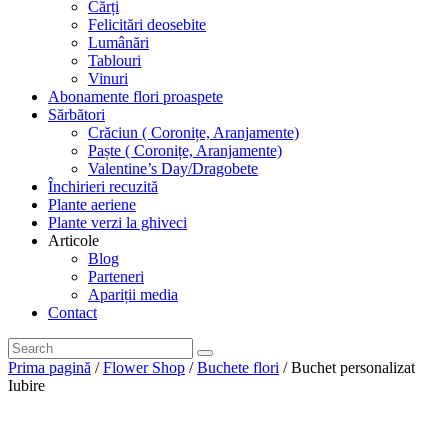
Cărți
Felicitări deosebite
Lumânări
Tablouri
Vinuri
Abonamente flori proaspete
Sărbători
Crăciun ( Coronițe, Aranjamente)
Paște ( Coronițe, Aranjamente)
Valentine’s Day/Dragobete
Închirieri recuzită
Plante aeriene
Plante verzi la ghiveci
Articole
Blog
Parteneri
Apariții media
Contact
Prima pagină
/
Flower Shop
/
Buchete flori
/ Buchet personalizat
Iubire