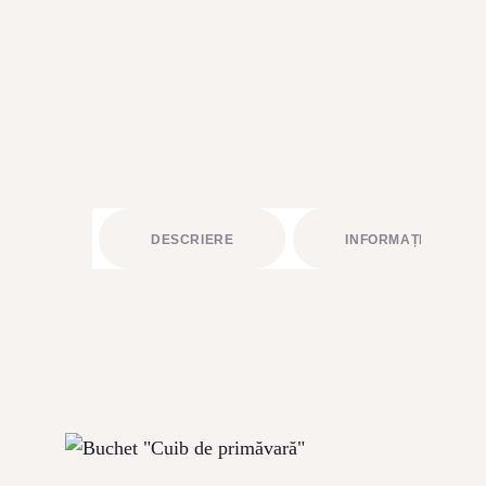
BUCHETE FRUCTATE
ARANJAMENTE
ACCESORII FLORALE
STRUCTURI ȘI DESIGN FLORAL
CADOURI
ABONAMENTE FLORI PROASPETE
DESCRIERE
INFORMAȚII LIVRAR
SĂRBĂTORI
ÎNCHIRIERI RECUZITĂ
PLANTE AERIENE
PLANTE VERZI LA GHIVECI
ARTICOLE