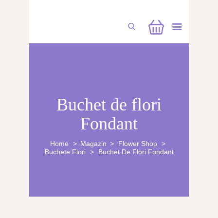
CUFĂRUL CU EMOȚII
Buchet de flori
BUCHETE PERSONALIZATE
Fondant
ATELIERE CREAȚIE FLORALĂ
NUNTĂ
Home
Magazin
Flower Shop
Buchete Flori
Buchet De Flori Fondant
CONSULTANȚĂ & CURSURI
BOTEZ
BUCHETE FLORI