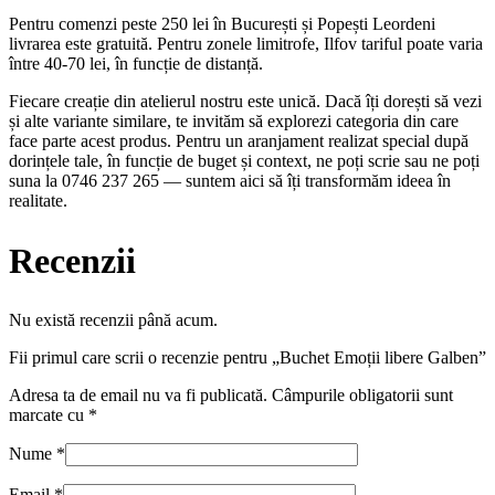
Pentru comenzi peste 250 lei în București și Popești Leordeni
livrarea este gratuită. Pentru zonele limitrofe, Ilfov tariful poate varia
între 40-70 lei, în funcție de distanță.
Fiecare creație din atelierul nostru este unică. Dacă îți dorești să vezi
și alte variante similare, te invităm să explorezi categoria din care
face parte acest produs. Pentru un aranjament realizat special după
dorințele tale, în funcție de buget și context, ne poți scrie sau ne poți
suna la 0746 237 265 — suntem aici să îți transformăm ideea în
realitate.
Recenzii
Nu există recenzii până acum.
Fii primul care scrii o recenzie pentru „Buchet Emoții libere Galben”
Adresa ta de email nu va fi publicată.
Câmpurile obligatorii sunt
marcate cu
*
Nume
*
Email
*