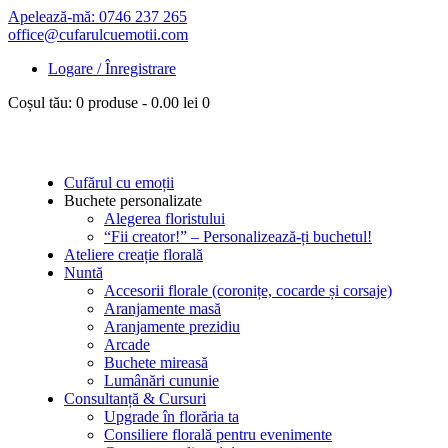
Apelează-mă: 0746 237 265
office@cufarulcuemotii.com
Logare / Înregistrare
Coșul tău:
0 produse
-
0.00 lei
0
Cufărul cu emoții
Buchete personalizate
Alegerea floristului
“Fii creator!” – Personalizează-ți buchetul!
Ateliere creație florală
Nuntă
Accesorii florale (coronițe, cocarde și corsaje)
Aranjamente masă
Aranjamente prezidiu
Arcade
Buchete mireasă
Lumânări cununie
Consultanță & Cursuri
Upgrade în florăria ta
Consiliere florală pentru evenimente