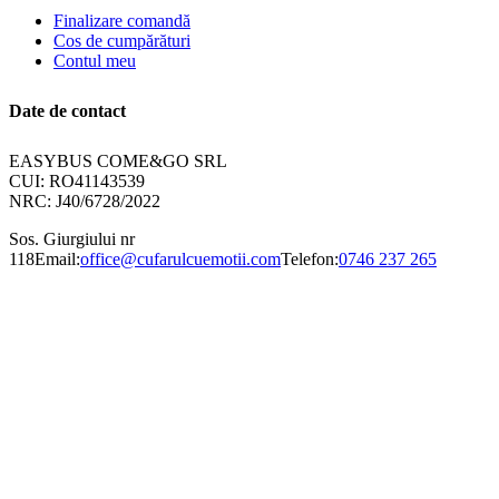
Finalizare comandă
Cos de cumpărături
Contul meu
Date de contact
EASYBUS COME&GO SRL
CUI: RO41143539
NRC: J40/6728/2022
Sos. Giurgiului nr
118
Email:
office@cufarulcuemotii.com
Telefon:
0746 237 265