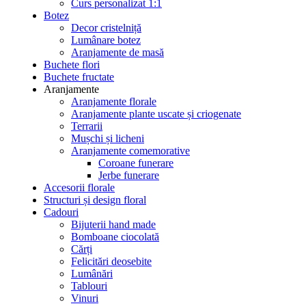
Curs personalizat 1:1
Botez
Decor cristelniță
Lumânare botez
Aranjamente de masă
Buchete flori
Buchete fructate
Aranjamente
Aranjamente florale
Aranjamente plante uscate și criogenate
Terrarii
Mușchi și licheni
Aranjamente comemorative
Coroane funerare
Jerbe funerare
Accesorii florale
Structuri și design floral
Cadouri
Bijuterii hand made
Bomboane ciocolată
Cărți
Felicitări deosebite
Lumânări
Tablouri
Vinuri