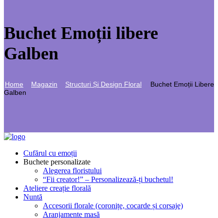
Buchet Emoții libere
Galben
Home
Magazin
Structuri Și Design Floral
Buchet Emoții Libere
Galben
Cufărul cu emoții
Buchete personalizate
Alegerea floristului
“Fii creator!” – Personalizează-ți buchetul!
Ateliere creație florală
Nuntă
Accesorii florale (coronițe, cocarde și corsaje)
Aranjamente masă