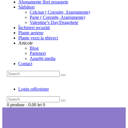
Abonamente flori proaspete
Sărbători
Crăciun ( Coronițe, Aranjamente)
Paște ( Coronițe, Aranjamente)
Valentine’s Day/Dragobete
Închirieri recuzită
Plante aeriene
Plante verzi la ghiveci
Articole
Blog
Parteneri
Apariții media
Contact
Login or
Register
0 produse
-
0.00 lei
0