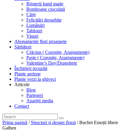
Bijuterii hand made
Bomboane ciocolată
Cărți
Felicitări deosebite
Lumânări
Tablouri
Vinuri
Abonamente flori proaspete
Sărbători
Crăciun ( Coronițe, Aranjamente)
Paște ( Coronițe, Aranjamente)
Valentine’s Day/Dragobete
Închirieri recuzită
Plante aeriene
Plante verzi la ghiveci
Articole
Blog
Parteneri
Apariții media
Contact
Prima pagină
/
Structuri și design floral
/ Buchet Emoții libere
Galben