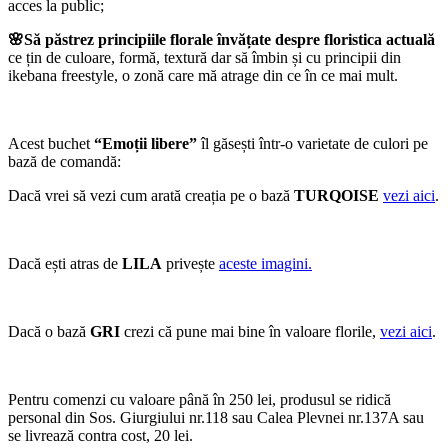
acces la public;
🌸Să păstrez principiile florale învățate despre floristica actuală
ce țin de culoare, formă, textură dar să îmbin și cu principii din
ikebana freestyle, o zonă care mă atrage din ce în ce mai mult.
Acest buchet
“Emoții libere”
îl găsești într-o varietate de culori pe
bază de comandă:
Dacă vrei să vezi cum arată creația pe o bază
TURQOISE
vezi aici
.
Dacă ești atras de
LILA
privește
aceste imagini.
Dacă o bază
GRI
crezi că pune mai bine în valoare florile,
vezi aici
.
Pentru comenzi cu valoare până în 250 lei, produsul se ridică
personal din Sos. Giurgiului nr.118 sau Calea Plevnei nr.137A sau
se livrează contra cost, 20 lei.