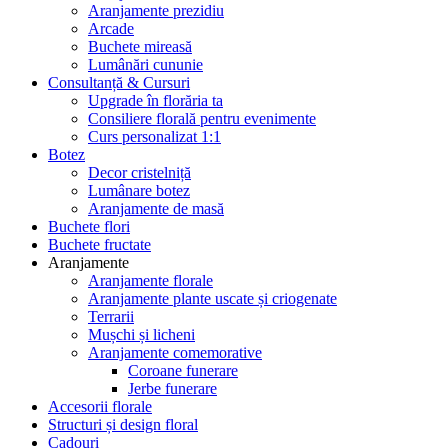
Aranjamente prezidiu
Arcade
Buchete mireasă
Lumânări cununie
Consultanță & Cursuri
Upgrade în florăria ta
Consiliere florală pentru evenimente
Curs personalizat 1:1
Botez
Decor cristelniță
Lumânare botez
Aranjamente de masă
Buchete flori
Buchete fructate
Aranjamente
Aranjamente florale
Aranjamente plante uscate și criogenate
Terrarii
Mușchi și licheni
Aranjamente comemorative
Coroane funerare
Jerbe funerare
Accesorii florale
Structuri și design floral
Cadouri