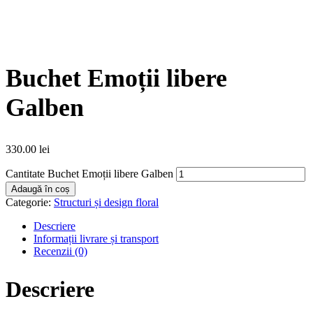
Buchet Emoții libere
Galben
330.00
lei
Cantitate Buchet Emoții libere Galben
Adaugă în coș
Categorie:
Structuri și design floral
Descriere
Informații livrare și transport
Recenzii (0)
Descriere