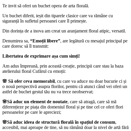
Te invit să oferi un buchet opera de arta florală.
Un buchet diferit, ieșit din tiparele clasice care va rămâne cu
siguranță în sufletul persoanei care îl primește.
Din dorința de a inova am creat un aranjament floral atipic, versatil.
Denumirea sa,
“Emoții libere”
, are legătură cu mesajul principal pe
care doresc să îl transmit:
Libertatea de exprimare așa cum simți!
Am adus împreună, prin această creație, principii care stau la baza
atelierului floral Cufărul cu emoții:
🌸 Să ofer ceva memorabil
, cu care va aduce nu doar bucurie ci și
o nouă perspectivă asupra florilor, pentru că atunci când vei oferi un
astfel de buchet gestul tău nu va trece neobservat;
🌸Să aduc un element de noutate
, care să atragă, care să mă
diferențieze pe piața din domeniul floral și pe tine cel ce oferi flori
persoanelor pe care le apreciezi;
🌸Să aduc ideea de structură florală în spațiul de consum
,
accesibil, mai aproape de tine, să nu rămână doar la nivel de artă fără