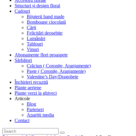
Accesorii florale
Structuri și design floral
Cadouri
Bijuterii hand made
Bomboane ciocolată
Cărți
Felicitări deosebite
Lumânări
Tablouri
Vinuri
Abonamente flori proaspete
Sărbători
Crăciun ( Coronițe, Aranjamente)
Paște ( Coronițe, Aranjamente)
Valentine’s Day/Dragobete
Închirieri recuzită
Plante aeriene
Plante verzi la ghiveci
Articole
Blog
Parteneri
Apariții media
Contact