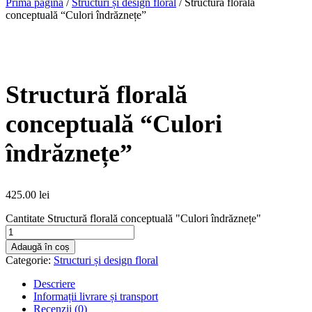
Prima pagină
/
Structuri și design floral
/ Structură florală
conceptuală “Culori îndrăznețe”
Structură florală
conceptuală “Culori
îndrăznețe”
425.00
lei
Cantitate Structură florală conceptuală "Culori îndrăznețe"
Adaugă în coș
Categorie:
Structuri și design floral
Descriere
Informații livrare și transport
Recenzii (0)