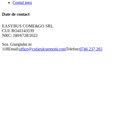
Contul meu
Date de contact
EASYBUS COME&GO SRL
CUI: RO41143539
NRC: J40/6728/2022
Sos. Giurgiului nr
118
Email:
office@cufarulcuemotii.com
Telefon:
0746 237 265