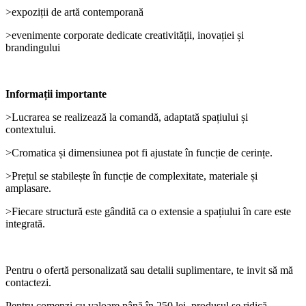
>expoziții de artă contemporană
>evenimente corporate dedicate creativității, inovației și
brandingului
Informații importante
>Lucrarea se realizează la comandă, adaptată spațiului și
contextului.
>Cromatica și dimensiunea pot fi ajustate în funcție de cerințe.
>Prețul se stabilește în funcție de complexitate, materiale și
amplasare.
>Fiecare structură este gândită ca o extensie a spațiului în care este
integrată.
Pentru o ofertă personalizată sau detalii suplimentare, te invit să mă
contactezi.
Pentru comenzi cu valoare până în 250 lei, produsul se ridică