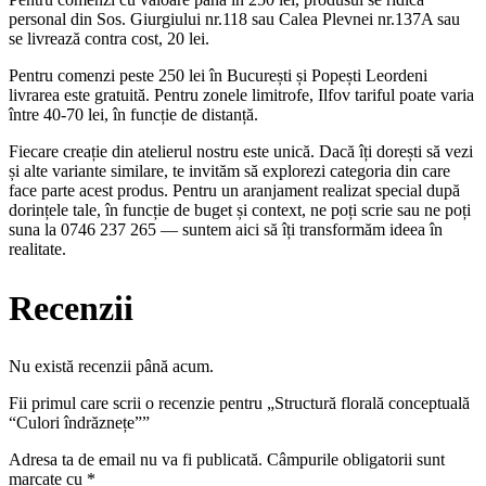
personal din Sos. Giurgiului nr.118 sau Calea Plevnei nr.137A sau
se livrează contra cost, 20 lei.
Pentru comenzi peste 250 lei în București și Popești Leordeni
livrarea este gratuită. Pentru zonele limitrofe, Ilfov tariful poate varia
între 40-70 lei, în funcție de distanță.
Fiecare creație din atelierul nostru este unică. Dacă îți dorești să vezi
și alte variante similare, te invităm să explorezi categoria din care
face parte acest produs. Pentru un aranjament realizat special după
dorințele tale, în funcție de buget și context, ne poți scrie sau ne poți
suna la 0746 237 265 — suntem aici să îți transformăm ideea în
realitate.
Recenzii
Nu există recenzii până acum.
Fii primul care scrii o recenzie pentru „Structură florală conceptuală
“Culori îndrăznețe””
Adresa ta de email nu va fi publicată.
Câmpurile obligatorii sunt
marcate cu
*