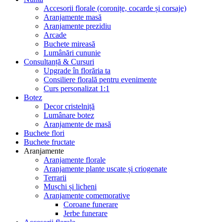
Accesorii florale (coronițe, cocarde și corsaje)
Aranjamente masă
Aranjamente prezidiu
Arcade
Buchete mireasă
Lumânări cununie
Consultanță & Cursuri
Upgrade în florăria ta
Consiliere florală pentru evenimente
Curs personalizat 1:1
Botez
Decor cristelniță
Lumânare botez
Aranjamente de masă
Buchete flori
Buchete fructate
Aranjamente
Aranjamente florale
Aranjamente plante uscate și criogenate
Terrarii
Mușchi și licheni
Aranjamente comemorative
Coroane funerare
Jerbe funerare