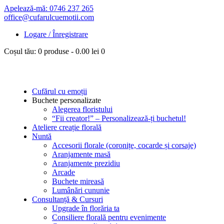
Apelează-mă: 0746 237 265
office@cufarulcuemotii.com
Logare / Înregistrare
Coșul tău:
0 produse
-
0.00 lei
0
Cufărul cu emoții
Buchete personalizate
Alegerea floristului
“Fii creator!” – Personalizează-ți buchetul!
Ateliere creație florală
Nuntă
Accesorii florale (coronițe, cocarde și corsaje)
Aranjamente masă
Aranjamente prezidiu
Arcade
Buchete mireasă
Lumânări cununie
Consultanță & Cursuri
Upgrade în florăria ta
Consiliere florală pentru evenimente