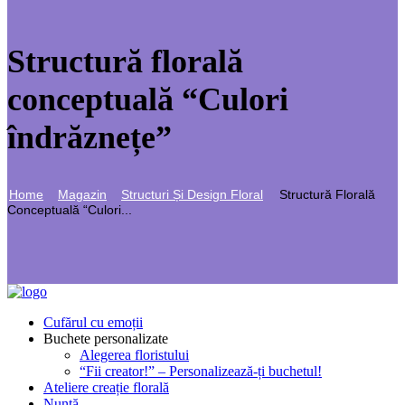
Structură florală
conceptuală “Culori
îndrăznețe”
Home
Magazin
Structuri Și Design Floral
Structură Florală
Conceptuală “Culori...
Cufărul cu emoții
Buchete personalizate
Alegerea floristului
“Fii creator!” – Personalizează-ți buchetul!
Ateliere creație florală
Nuntă