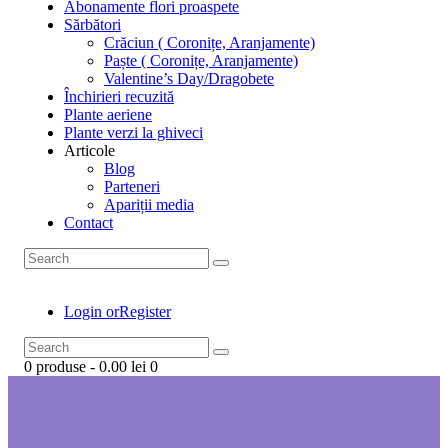
Abonamente flori proaspete
Sărbători
Crăciun ( Coronițe, Aranjamente)
Paște ( Coronițe, Aranjamente)
Valentine’s Day/Dragobete
Închirieri recuzită
Plante aeriene
Plante verzi la ghiveci
Articole
Blog
Parteneri
Apariții media
Contact
Login or
Register
0 produse
-
0.00 lei
0