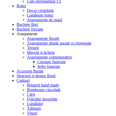
Curs personalizat 1:1
Botez
Decor cristelniță
Lumânare botez
Aranjamente de masă
Buchete flori
Buchete fructate
Aranjamente
Aranjamente florale
Aranjamente plante uscate și criogenate
Terrarii
Mușchi și licheni
Aranjamente comemorative
Coroane funerare
Jerbe funerare
Accesorii florale
Structuri și design floral
Cadouri
Bijuterii hand made
Bomboane ciocolată
Cărți
Felicitări deosebite
Lumânări
Tablouri
Vinuri