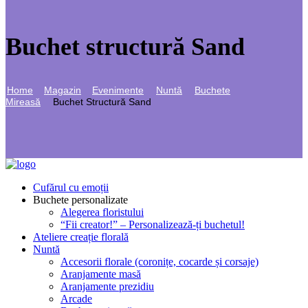
Buchet structură Sand
Home
Magazin
Evenimente
Nuntă
Buchete
Mireasă
Buchet Structură Sand
Cufărul cu emoții
Buchete personalizate
Alegerea floristului
“Fii creator!” – Personalizează-ți buchetul!
Ateliere creație florală
Nuntă
Accesorii florale (coronițe, cocarde și corsaje)
Aranjamente masă
Aranjamente prezidiu
Arcade