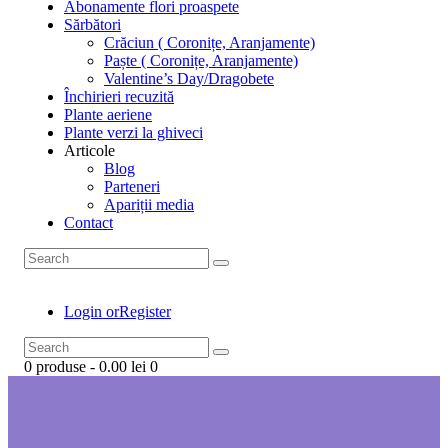
Abonamente flori proaspete
Sărbători
Crăciun ( Coronițe, Aranjamente)
Paște ( Coronițe, Aranjamente)
Valentine’s Day/Dragobete
Închirieri recuzită
Plante aeriene
Plante verzi la ghiveci
Articole
Blog
Parteneri
Apariții media
Contact
Login or
Register
0 produse
-
0.00 lei
0