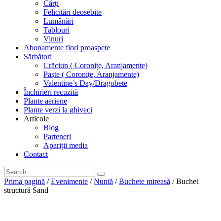
Cărți
Felicitări deosebite
Lumânări
Tablouri
Vinuri
Abonamente flori proaspete
Sărbători
Crăciun ( Coronițe, Aranjamente)
Paște ( Coronițe, Aranjamente)
Valentine’s Day/Dragobete
Închirieri recuzită
Plante aeriene
Plante verzi la ghiveci
Articole
Blog
Parteneri
Apariții media
Contact
Prima pagină
/
Evenimente
/
Nuntă
/
Buchete mireasă
/ Buchet
structură Sand