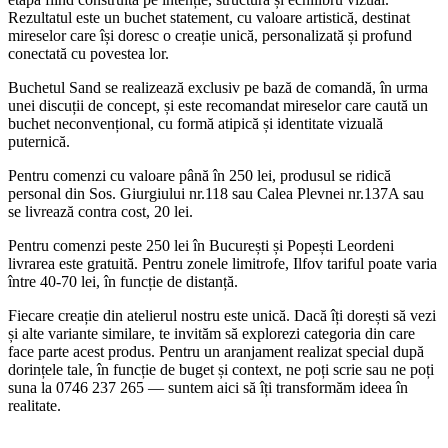
Rezultatul este un buchet statement, cu valoare artistică, destinat
mireselor care își doresc o creație unică, personalizată și profund
conectată cu povestea lor.
Buchetul Sand se realizează exclusiv pe bază de comandă, în urma
unei discuții de concept, și este recomandat mireselor care caută un
buchet neconvențional, cu formă atipică și identitate vizuală
puternică.
Pentru comenzi cu valoare până în 250 lei, produsul se ridică
personal din Sos. Giurgiului nr.118 sau Calea Plevnei nr.137A sau
se livrează contra cost, 20 lei.
Pentru comenzi peste 250 lei în București și Popești Leordeni
livrarea este gratuită. Pentru zonele limitrofe, Ilfov tariful poate varia
între 40-70 lei, în funcție de distanță.
Fiecare creație din atelierul nostru este unică. Dacă îți dorești să vezi
și alte variante similare, te invităm să explorezi categoria din care
face parte acest produs. Pentru un aranjament realizat special după
dorințele tale, în funcție de buget și context, ne poți scrie sau ne poți
suna la 0746 237 265 — suntem aici să îți transformăm ideea în
realitate.