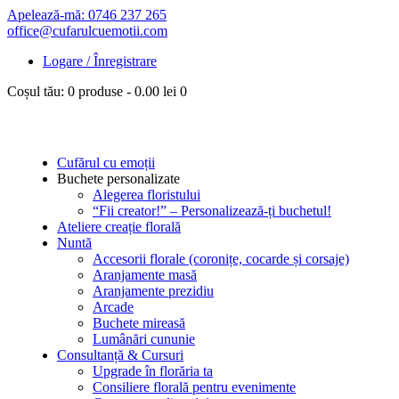
Apelează-mă: 0746 237 265
office@cufarulcuemotii.com
Logare / Înregistrare
Coșul tău:
0 produse
-
0.00 lei
0
Cufărul cu emoții
Buchete personalizate
Alegerea floristului
“Fii creator!” – Personalizează-ți buchetul!
Ateliere creație florală
Nuntă
Accesorii florale (coronițe, cocarde și corsaje)
Aranjamente masă
Aranjamente prezidiu
Arcade
Buchete mireasă
Lumânări cununie
Consultanță & Cursuri
Upgrade în florăria ta
Consiliere florală pentru evenimente