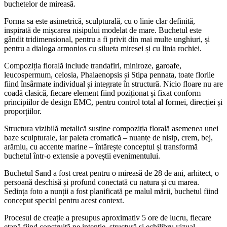
buchetelor de mireasă.
Forma sa este asimetrică, sculpturală, cu o linie clar definită,
inspirată de mișcarea nisipului modelat de mare. Buchetul este
gândit tridimensional, pentru a fi privit din mai multe unghiuri, și
pentru a dialoga armonios cu silueta miresei și cu linia rochiei.
Compoziția florală include trandafiri, miniroze, garoafe,
leucospermum, celosia, Phalaenopsis și Stipa pennata, toate florile
fiind în­sârmate individual și integrate în structură. Nicio floare nu are
coadă clasică, fiecare element fiind poziționat și fixat conform
principiilor de design EMC, pentru control total al formei, direcției și
proporțiilor.
Structura vizibilă metalică susține compoziția florală asemenea unei
baze sculpturale, iar paleta cromatică – nuanțe de nisip, crem, bej,
arămiu, cu accente marine – întărește conceptul și transformă
buchetul într-o extensie a poveștii evenimentului.
Buchetul Sand a fost creat pentru o mireasă de 28 de ani, arhitect, o
persoană deschisă și profund conectată cu natura și cu marea.
Sedința foto a nunții a fost planificată pe malul mării, buchetul fiind
conceput special pentru acest context.
Procesul de creație a presupus aproximativ 5 ore de lucru, fiecare
etapă fiind construită pe intenție, structură și echilibru vizual.