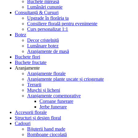
Buchete mireasă
Lumânări cununie
Consultanță & Cursuri
Upgrade în florăria ta
Consiliere florală pentru evenimente
Curs personalizat 1:1
Botez
Decor cristelniță
Lumânare botez
Aranjamente de masă
Buchete flori
Buchete fructate
Aranjamente
Aranjamente florale
Aranjamente plante uscate și criogenate
Terrarii
Mușchi și licheni
Aranjamente comemorative
Coroane funerare
Jerbe funerare
Accesorii florale
Structuri și design floral
Cadouri
Bijuterii hand made
Bomboane ciocolată