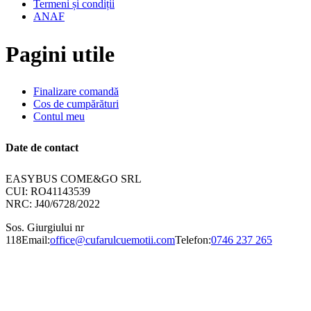
Termeni și condiții
ANAF
Pagini utile
Finalizare comandă
Cos de cumpărături
Contul meu
Date de contact
EASYBUS COME&GO SRL
CUI: RO41143539
NRC: J40/6728/2022
Sos. Giurgiului nr
118
Email:
office@cufarulcuemotii.com
Telefon:
0746 237 265