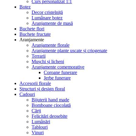
Curs personalizat 1:1
Botez
Decor cristelniță
Lumânare botez
Aranjamente de masă
Buchete flori
Buchete fructate
Aranjamente
Aranjamente florale
Aranjamente plante uscate și criogenate
Terrarii
Mușchi și licheni
Aranjamente comemorative
Coroane funerare
Jerbe funerare
Accesorii florale
Structuri și design floral
Cadouri
Bijuterii hand made
Bomboane ciocolată
Cărți
Felicitări deosebite
Lumânări
Tablouri
Vinuri