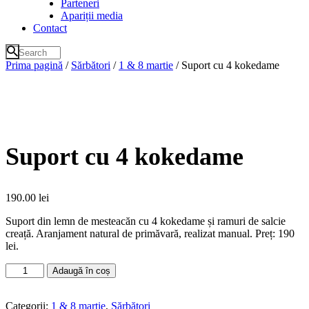
Parteneri
Apariții media
Contact
Prima pagină
/
Sărbători
/
1 & 8 martie
/ Suport cu 4 kokedame
Suport cu 4 kokedame
190.00
lei
Suport din lemn de mesteacăn cu 4 kokedame și ramuri de salcie
creață. Aranjament natural de primăvară, realizat manual. Preț: 190
lei.
Cantitate
Adaugă în coș
Suport
cu
4
Categorii:
1 & 8 martie
,
Sărbători