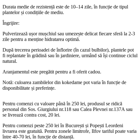
Durata medie de rezistență este de 10–14 zile, în funcție de tipul
plantelor și condițiile de mediu.
Îngrijire:
Pulverizează ușor mușchiul sau umezește delicat fiecare sferă la 2-3
zile pentru a menține hidratarea optimă.
După trecerea perioadei de înflorire (în cazul bulbilor), plantele pot
fi replantate în grădină sau în jardiniere, urmând să își continue ciclul
natural.
Aranjamentul este pregătit pentru a fi oferit cadou.
Notă: culoarea zambilelor din kokedame pot varia în funcție de
disponibilitate și preferințe.
Pentru comenzi cu valoare până în 250 lei, produsul se ridică
personal din Sos. Giurgiului nr.118 sau Calea Plevnei nr.137A sau
se livrează contra cost, 20 lei.
Pentru comenzi peste 250 lei în București și Popești Leordeni
livrarea este gratuită. Pentru zonele limitrofe, Ilfov tariful poate varia
între 40-70 lei, în funcție de distanță.