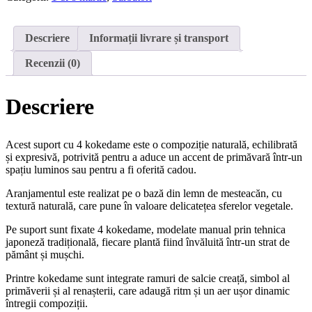
kokedame
Descriere
Informații livrare și transport
Recenzii (0)
Descriere
Acest suport cu 4 kokedame este o compoziție naturală, echilibrată
și expresivă, potrivită pentru a aduce un accent de primăvară într-un
spațiu luminos sau pentru a fi oferită cadou.
Aranjamentul este realizat pe o bază din lemn de mesteacăn, cu
textură naturală, care pune în valoare delicatețea sferelor vegetale.
Pe suport sunt fixate 4 kokedame, modelate manual prin tehnica
japoneză tradițională, fiecare plantă fiind învăluită într-un strat de
pământ și mușchi.
Printre kokedame sunt integrate ramuri de salcie creață, simbol al
primăverii și al renașterii, care adaugă ritm și un aer ușor dinamic
întregii compoziții.