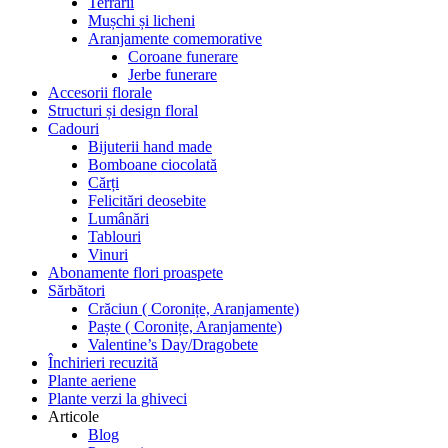
Terrarii
Mușchi și licheni
Aranjamente comemorative
Coroane funerare
Jerbe funerare
Accesorii florale
Structuri și design floral
Cadouri
Bijuterii hand made
Bomboane ciocolată
Cărți
Felicitări deosebite
Lumânări
Tablouri
Vinuri
Abonamente flori proaspete
Sărbători
Crăciun ( Coronițe, Aranjamente)
Paște ( Coronițe, Aranjamente)
Valentine’s Day/Dragobete
Închirieri recuzită
Plante aeriene
Plante verzi la ghiveci
Articole
Blog