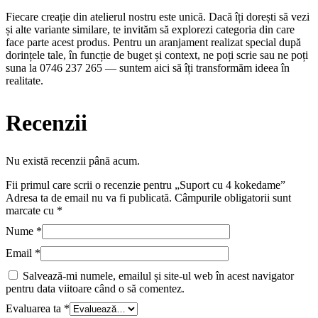
Fiecare creație din atelierul nostru este unică. Dacă îți dorești să vezi
și alte variante similare, te invităm să explorezi categoria din care
face parte acest produs. Pentru un aranjament realizat special după
dorințele tale, în funcție de buget și context, ne poți scrie sau ne poți
suna la 0746 237 265 — suntem aici să îți transformăm ideea în
realitate.
Recenzii
Nu există recenzii până acum.
Fii primul care scrii o recenzie pentru „Suport cu 4 kokedame”
Adresa ta de email nu va fi publicată.
Câmpurile obligatorii sunt
marcate cu
*
Nume
*
Email
*
Salvează-mi numele, emailul și site-ul web în acest navigator
pentru data viitoare când o să comentez.
Evaluarea ta
*