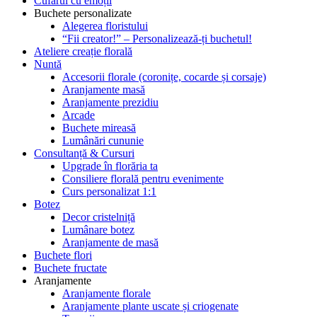
Cufărul cu emoții
Buchete personalizate
Alegerea floristului
“Fii creator!” – Personalizează-ți buchetul!
Ateliere creație florală
Nuntă
Accesorii florale (coronițe, cocarde și corsaje)
Aranjamente masă
Aranjamente prezidiu
Arcade
Buchete mireasă
Lumânări cununie
Consultanță & Cursuri
Upgrade în florăria ta
Consiliere florală pentru evenimente
Curs personalizat 1:1
Botez
Decor cristelniță
Lumânare botez
Aranjamente de masă
Buchete flori
Buchete fructate
Aranjamente
Aranjamente florale
Aranjamente plante uscate și criogenate