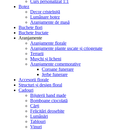
Curs personalizat 1:1
Botez
Decor cristelniță
Lumânare botez
Aranjamente de masă
Buchete flori
Buchete fructate
Aranjamente
Aranjamente florale
Aranjamente plante uscate și criogenate
Terrarii
Mușchi și licheni
Aranjamente comemorative
Coroane funerare
Jerbe funerare
Accesorii florale
Structuri și design floral
Cadouri
Bijuterii hand made
Bomboane ciocolată
Cărți
Felicitări deosebite
Lumânări
Tablouri
Vinuri