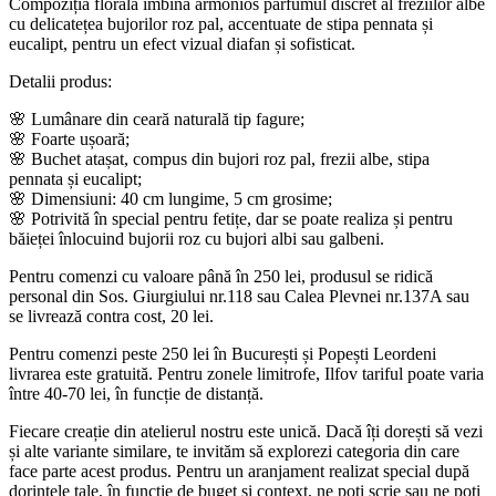
Compoziția florală îmbină armonios parfumul discret al freziilor albe
cu delicatețea bujorilor roz pal, accentuate de stipa pennata și
eucalipt, pentru un efect vizual diafan și sofisticat.
Detalii produs:
🌸 Lumânare din ceară naturală tip fagure;
🌸 Foarte ușoară;
🌸 Buchet atașat, compus din bujori roz pal, frezii albe, stipa
pennata și eucalipt;
🌸 Dimensiuni: 40 cm lungime, 5 cm grosime;
🌸 Potrivită în special pentru fetițe, dar se poate realiza și pentru
băieței înlocuind bujorii roz cu bujori albi sau galbeni.
Pentru comenzi cu valoare până în 250 lei, produsul se ridică
personal din Sos. Giurgiului nr.118 sau Calea Plevnei nr.137A sau
se livrează contra cost, 20 lei.
Pentru comenzi peste 250 lei în București și Popești Leordeni
livrarea este gratuită. Pentru zonele limitrofe, Ilfov tariful poate varia
între 40-70 lei, în funcție de distanță.
Fiecare creație din atelierul nostru este unică. Dacă îți dorești să vezi
și alte variante similare, te invităm să explorezi categoria din care
face parte acest produs. Pentru un aranjament realizat special după
dorințele tale, în funcție de buget și context, ne poți scrie sau ne poți