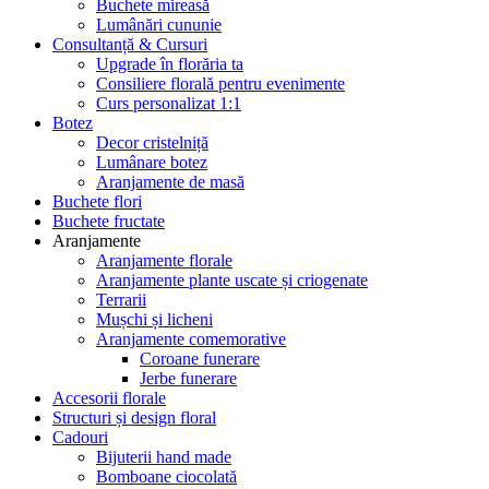
Buchete mireasă
Lumânări cununie
Consultanță & Cursuri
Upgrade în florăria ta
Consiliere florală pentru evenimente
Curs personalizat 1:1
Botez
Decor cristelniță
Lumânare botez
Aranjamente de masă
Buchete flori
Buchete fructate
Aranjamente
Aranjamente florale
Aranjamente plante uscate și criogenate
Terrarii
Mușchi și licheni
Aranjamente comemorative
Coroane funerare
Jerbe funerare
Accesorii florale
Structuri și design floral
Cadouri
Bijuterii hand made
Bomboane ciocolată