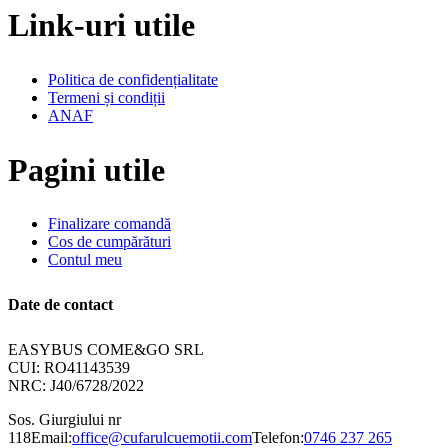
Link-uri utile
Politica de confidențialitate
Termeni și condiții
ANAF
Pagini utile
Finalizare comandă
Cos de cumpărături
Contul meu
Date de contact
EASYBUS COME&GO SRL
CUI: RO41143539
NRC: J40/6728/2022
Sos. Giurgiului nr
118
Email:
office@cufarulcuemotii.com
Telefon:
0746 237 265