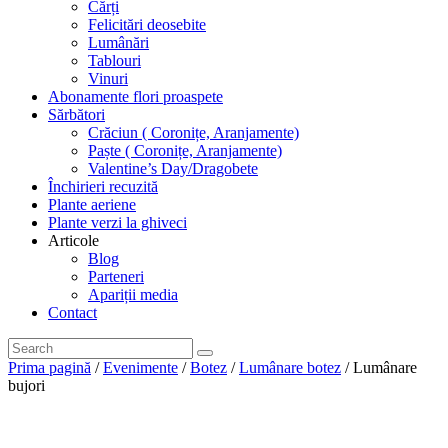
Cărți
Felicitări deosebite
Lumânări
Tablouri
Vinuri
Abonamente flori proaspete
Sărbători
Crăciun ( Coronițe, Aranjamente)
Paște ( Coronițe, Aranjamente)
Valentine’s Day/Dragobete
Închirieri recuzită
Plante aeriene
Plante verzi la ghiveci
Articole
Blog
Parteneri
Apariții media
Contact
Prima pagină
/
Evenimente
/
Botez
/
Lumânare botez
/ Lumânare
bujori