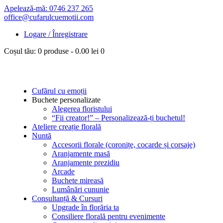
Apelează-mă: 0746 237 265
office@cufarulcuemotii.com
Logare / Înregistrare
Coșul tău:
0 produse
-
0.00 lei
0
Cufărul cu emoții
Buchete personalizate
Alegerea floristului
“Fii creator!” – Personalizează-ți buchetul!
Ateliere creație florală
Nuntă
Accesorii florale (coronițe, cocarde și corsaje)
Aranjamente masă
Aranjamente prezidiu
Arcade
Buchete mireasă
Lumânări cununie
Consultanță & Cursuri
Upgrade în florăria ta
Consiliere florală pentru evenimente