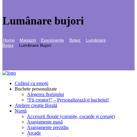
Lumânare bujori
Home
Magazin
Evenimente
Botez
Lumânare
Botez
Lumânare Bujori
Cufărul cu emoții
Buchete personalizate
Alegerea floristului
“Fii creator!” – Personalizează-ți buchetul!
Ateliere creație florală
Nuntă
Accesorii florale (coronițe, cocarde și corsaje)
Aranjamente masă
Aranjamente prezidiu
Arcade