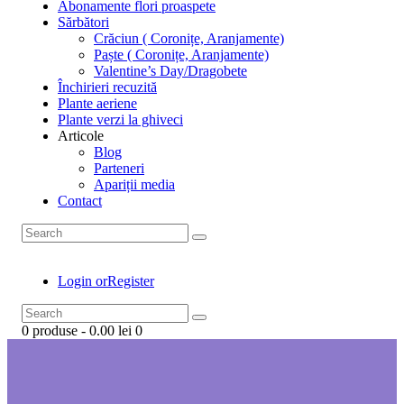
Abonamente flori proaspete
Sărbători
Crăciun ( Coronițe, Aranjamente)
Paște ( Coronițe, Aranjamente)
Valentine’s Day/Dragobete
Închirieri recuzită
Plante aeriene
Plante verzi la ghiveci
Articole
Blog
Parteneri
Apariții media
Contact
Login or
Register
0 produse
-
0.00 lei
0