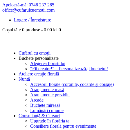
Apelează-mă: 0746 237 265
office@cufarulcuemotii.com
Logare / Înregistrare
Coșul tău:
0 produse
-
0.00 lei
0
Cufărul cu emoții
Buchete personalizate
Alegerea floristului
“Fii creator!” – Personalizează-ți buchetul!
Ateliere creație florală
Nuntă
Accesorii florale (coronițe, cocarde și corsaje)
Aranjamente masă
Aranjamente prezidiu
Arcade
Buchete mireasă
Lumânări cununie
Consultanță & Cursuri
Upgrade în florăria ta
Consiliere florală pentru evenimente