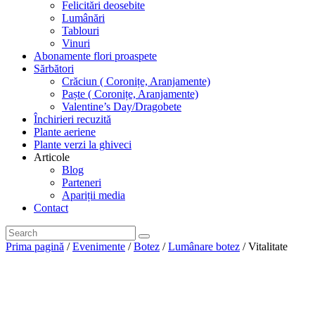
Felicitări deosebite
Lumânări
Tablouri
Vinuri
Abonamente flori proaspete
Sărbători
Crăciun ( Coronițe, Aranjamente)
Paște ( Coronițe, Aranjamente)
Valentine’s Day/Dragobete
Închirieri recuzită
Plante aeriene
Plante verzi la ghiveci
Articole
Blog
Parteneri
Apariții media
Contact
Prima pagină
/
Evenimente
/
Botez
/
Lumânare botez
/ Vitalitate