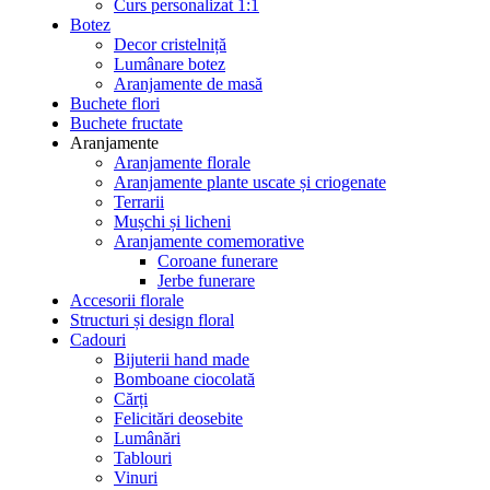
Curs personalizat 1:1
Botez
Decor cristelniță
Lumânare botez
Aranjamente de masă
Buchete flori
Buchete fructate
Aranjamente
Aranjamente florale
Aranjamente plante uscate și criogenate
Terrarii
Mușchi și licheni
Aranjamente comemorative
Coroane funerare
Jerbe funerare
Accesorii florale
Structuri și design floral
Cadouri
Bijuterii hand made
Bomboane ciocolată
Cărți
Felicitări deosebite
Lumânări
Tablouri
Vinuri