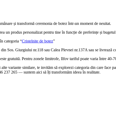
 lumânare și transformă ceremonia de botez într-un moment de neuitat.
rea un produs personalizat pentru tine în funcție de preferințe și bugetul 
în categoria “
Cristelnite de botez
”
 din Sos. Giurgiului nr.118 sau Calea Plevnei nr.137A sau se livrează con
te gratuită. Pentru zonele limitrofe, Ilfov tariful poate varia între 40-70 
 și alte variante similare, te invităm să explorezi categoria din care face
0746 237 265 — suntem aici să îți transformăm ideea în realitate.