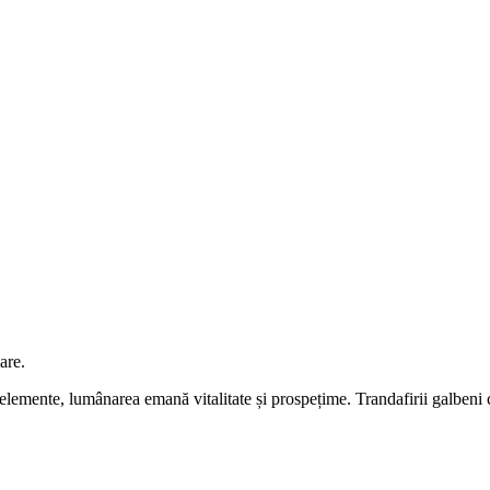
are.
e elemente, lumânarea emană vitalitate și prospețime. Trandafirii galbeni c