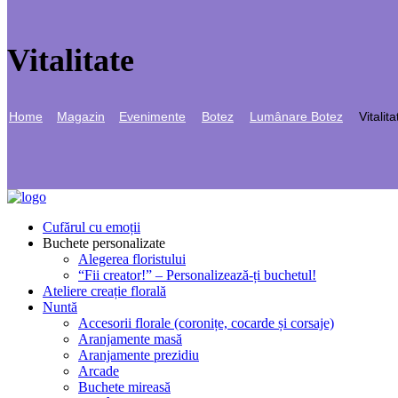
Vitalitate
Home
Magazin
Evenimente
Botez
Lumânare Botez
Vitalita
Cufărul cu emoții
Buchete personalizate
Alegerea floristului
“Fii creator!” – Personalizează-ți buchetul!
Ateliere creație florală
Nuntă
Accesorii florale (coronițe, cocarde și corsaje)
Aranjamente masă
Aranjamente prezidiu
Arcade
Buchete mireasă