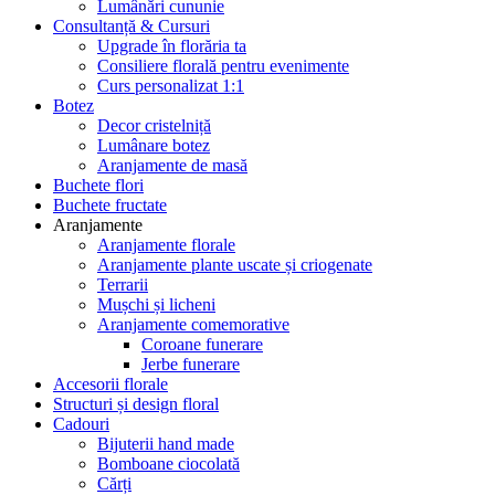
Lumânări cununie
Consultanță & Cursuri
Upgrade în florăria ta
Consiliere florală pentru evenimente
Curs personalizat 1:1
Botez
Decor cristelniță
Lumânare botez
Aranjamente de masă
Buchete flori
Buchete fructate
Aranjamente
Aranjamente florale
Aranjamente plante uscate și criogenate
Terrarii
Mușchi și licheni
Aranjamente comemorative
Coroane funerare
Jerbe funerare
Accesorii florale
Structuri și design floral
Cadouri
Bijuterii hand made
Bomboane ciocolată
Cărți