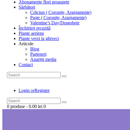
Abonamente flori proaspete
Sărbători
Crăciun ( Coronițe, Aranjamente)
Paște ( Coronițe, Aranjamente)
Valentine’s Day/Dragobete
Închirieri recuzită
Plante aeriene
Plante verzi la ghiveci
Articole
Blog
Parteneri
Apariții media
Contact
Login or
Register
0 produse
-
0.00 lei
0