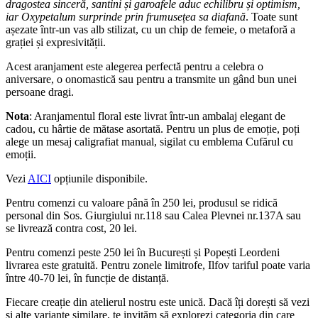
dragostea sinceră, santini și garoafele aduc echilibru și optimism,
iar Oxypetalum surprinde prin frumusețea sa diafană
. Toate sunt
așezate într-un vas alb stilizat, cu un chip de femeie, o metaforă a
grației și expresivității.
Acest aranjament este alegerea perfectă pentru a celebra o
aniversare, o onomastică sau pentru a transmite un gând bun unei
persoane dragi.
Nota
: Aranjamentul floral este livrat într-un ambalaj elegant de
cadou, cu hârtie de mătase asortată. Pentru un plus de emoție, poți
alege un mesaj caligrafiat manual, sigilat cu emblema Cufărul cu
emoții.
Vezi
AICI
opțiunile disponibile.
Pentru comenzi cu valoare până în 250 lei, produsul se ridică
personal din Sos. Giurgiului nr.118 sau Calea Plevnei nr.137A sau
se livrează contra cost, 20 lei.
Pentru comenzi peste 250 lei în București și Popești Leordeni
livrarea este gratuită. Pentru zonele limitrofe, Ilfov tariful poate varia
între 40-70 lei, în funcție de distanță.
Fiecare creație din atelierul nostru este unică. Dacă îți dorești să vezi
și alte variante similare, te invităm să explorezi categoria din care