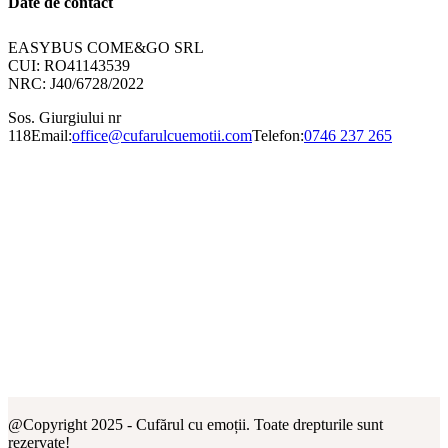
Date de contact
EASYBUS COME&GO SRL
CUI: RO41143539
NRC: J40/6728/2022
Sos. Giurgiului nr
118
Email:
office@cufarulcuemotii.com
Telefon:
0746 237 265
@Copyright 2025 - Cufărul cu emoții. Toate drepturile sunt
rezervate!