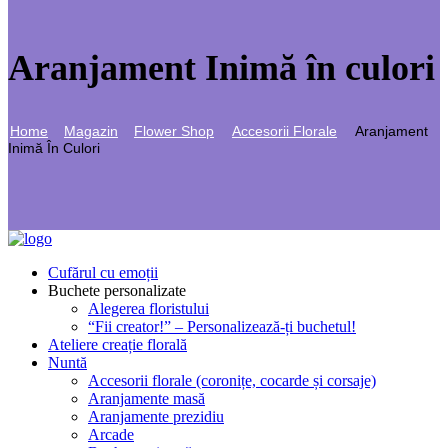
Aranjament Inimă în culori
Home
Magazin
Flower Shop
Accesorii Florale
Aranjament
Inimă În Culori
Cufărul cu emoții
Buchete personalizate
Alegerea floristului
“Fii creator!” – Personalizează-ți buchetul!
Ateliere creație florală
Nuntă
Accesorii florale (coronițe, cocarde și corsaje)
Aranjamente masă
Aranjamente prezidiu
Arcade