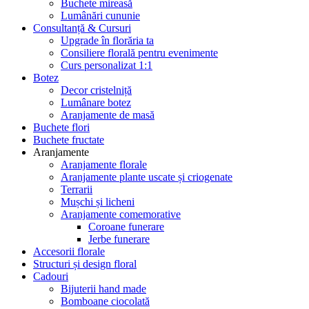
Buchete mireasă
Lumânări cununie
Consultanță & Cursuri
Upgrade în florăria ta
Consiliere florală pentru evenimente
Curs personalizat 1:1
Botez
Decor cristelniță
Lumânare botez
Aranjamente de masă
Buchete flori
Buchete fructate
Aranjamente
Aranjamente florale
Aranjamente plante uscate și criogenate
Terrarii
Mușchi și licheni
Aranjamente comemorative
Coroane funerare
Jerbe funerare
Accesorii florale
Structuri și design floral
Cadouri
Bijuterii hand made
Bomboane ciocolată