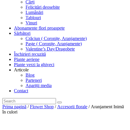
Cărți
Felicitări deosebite
Lumânări
Tablouri
Vinuri
Abonamente flori proaspete
Sărbători
Crăciun ( Coronițe, Aranjamente)
Paște ( Coronițe, Aranjamente)
Valentine’s Day/Dragobete
Închirieri recuzită
Plante aeriene
Plante verzi la ghiveci
Articole
Blog
Parteneri
Apariții media
Contact
Prima pagină
/
Flower Shop
/
Accesorii florale
/ Aranjament Inimă
în culori