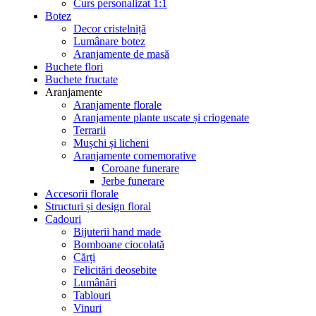
Curs personalizat 1:1
Botez
Decor cristelniță
Lumânare botez
Aranjamente de masă
Buchete flori
Buchete fructate
Aranjamente
Aranjamente florale
Aranjamente plante uscate și criogenate
Terrarii
Mușchi și licheni
Aranjamente comemorative
Coroane funerare
Jerbe funerare
Accesorii florale
Structuri și design floral
Cadouri
Bijuterii hand made
Bomboane ciocolată
Cărți
Felicitări deosebite
Lumânări
Tablouri
Vinuri