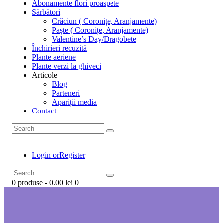
Abonamente flori proaspete
Sărbători
Crăciun ( Coronițe, Aranjamente)
Paște ( Coronițe, Aranjamente)
Valentine’s Day/Dragobete
Închirieri recuzită
Plante aeriene
Plante verzi la ghiveci
Articole
Blog
Parteneri
Apariții media
Contact
Login or
Register
0 produse
-
0.00 lei
0