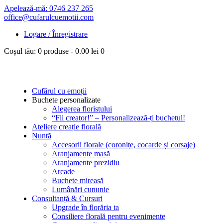
Apelează-mă: 0746 237 265
office@cufarulcuemotii.com
Logare / Înregistrare
Coșul tău:
0 produse
-
0.00 lei
0
Cufărul cu emoții
Buchete personalizate
Alegerea floristului
“Fii creator!” – Personalizează-ți buchetul!
Ateliere creație florală
Nuntă
Accesorii florale (coronițe, cocarde și corsaje)
Aranjamente masă
Aranjamente prezidiu
Arcade
Buchete mireasă
Lumânări cununie
Consultanță & Cursuri
Upgrade în florăria ta
Consiliere florală pentru evenimente