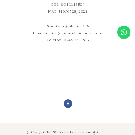
CUI: RO41143539
NRC: J40/6728/2022
Sos. Giurgiului nr 118
Email:
office@cufarulcuemotii.com
Telefon:
0746 237 265
@Copyright 2025 - Cufărul cu emoții.