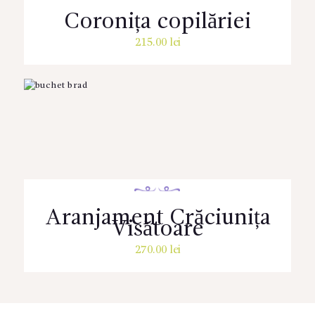
Coronița copilăriei
215.00
lei
Aranjament Crăciunița
Visătoare
270.00
lei