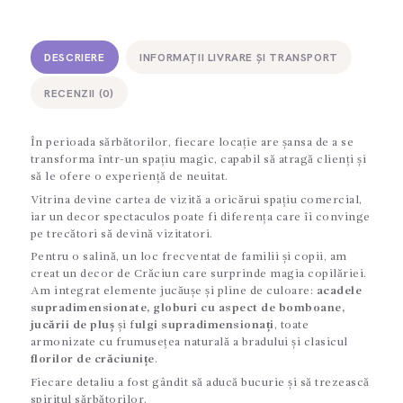
DESCRIERE
INFORMAȚII LIVRARE ȘI TRANSPORT
RECENZII (0)
În perioada sărbătorilor, fiecare locație are șansa de a se
transforma într-un spațiu magic, capabil să atragă clienți și
să le ofere o experiență de neuitat.
Vitrina devine cartea de vizită a oricărui spațiu comercial,
iar un decor spectaculos poate fi diferența care îi convinge
pe trecători să devină vizitatori.
Pentru o salină, un loc frecventat de familii și copii, am
creat un decor de Crăciun care surprinde magia copilăriei.
Am integrat elemente jucăușe și pline de culoare:
acadele
supradimensionate, globuri cu aspect de bomboane,
jucării de pluș
și f
ulgi supradimensionați
, toate
armonizate cu frumusețea naturală a bradului și clasicul
florilor de crăciunițe
.
Fiecare detaliu a fost gândit să aducă bucurie și să trezească
spiritul sărbătorilor.