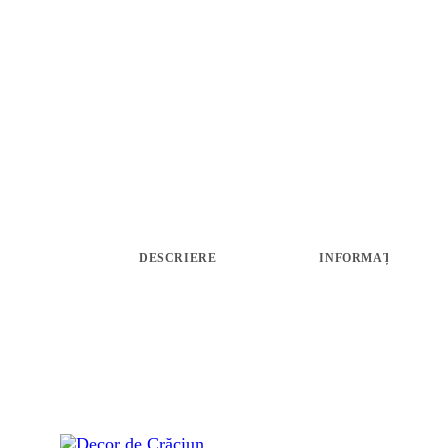
ARANJAMENTE
ACCESORII FLORALE
STRUCTURI ȘI DESIGN FLORAL
CADOURI
ABONAMENTE FLORI PROASPETE
SĂRBĂTORI
DESCRIERE
INFORMAȚII LIVRA
ÎNCHIRIERI RECUZITĂ
PLANTE AERIENE
PLANTE VERZI LA GHIVECI
ARTICOLE
CONTACT