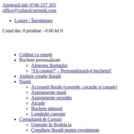
Apelează-mă: 0746 237 265
office@cufarulcuemotii.com
Logare / Înregistrare
Coșul tău:
0 produse
-
0.00 lei
0
Cufărul cu emoții
Buchete personalizate
Alegerea floristului
“Fii creator!” – Personalizează-ți buchetul!
Ateliere creație florală
Nuntă
Accesorii florale (coronițe, cocarde și corsaje)
Aranjamente masă
Aranjamente prezidiu
Arcade
Buchete mireasă
Lumânări cununie
Consultanță & Cursuri
Upgrade în florăria ta
Consiliere florală pentru evenimente