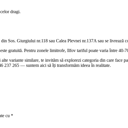
 celor dragi.
 din Sos. Giurgiului nr.118 sau Calea Plevnei nr.137A sau se livrează con
te gratuită. Pentru zonele limitrofe, Ilfov tariful poate varia între 40-70 
 și alte variante similare, te invităm să explorezi categoria din care face
0746 237 265 — suntem aici să îți transformăm ideea în realitate.
ate cu
*