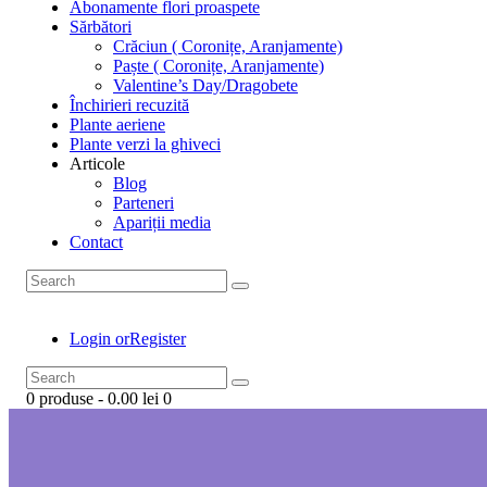
Abonamente flori proaspete
Sărbători
Crăciun ( Coronițe, Aranjamente)
Paște ( Coronițe, Aranjamente)
Valentine’s Day/Dragobete
Închirieri recuzită
Plante aeriene
Plante verzi la ghiveci
Articole
Blog
Parteneri
Apariții media
Contact
Login or
Register
0 produse
-
0.00 lei
0