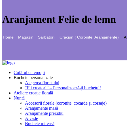
Aranjament Felie de lemn
Home
Magazin
Sărbători
Crăciun ( Coronițe, Aranjamente)
A
Cufărul cu emoții
Buchete personalizate
Alegerea floristului
“Fii creator!” – Personalizează-ți buchetul!
Ateliere creație florală
Nuntă
Accesorii florale (coronițe, cocarde și corsaje)
Aranjamente masă
Aranjamente prezidiu
Arcade
Buchete mireasă