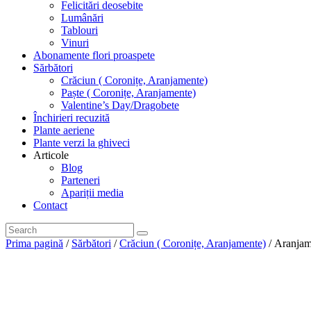
Felicitări deosebite
Lumânări
Tablouri
Vinuri
Abonamente flori proaspete
Sărbători
Crăciun ( Coronițe, Aranjamente)
Paște ( Coronițe, Aranjamente)
Valentine’s Day/Dragobete
Închirieri recuzită
Plante aeriene
Plante verzi la ghiveci
Articole
Blog
Parteneri
Apariții media
Contact
Prima pagină
/
Sărbători
/
Crăciun ( Coronițe, Aranjamente)
/ Aranjam