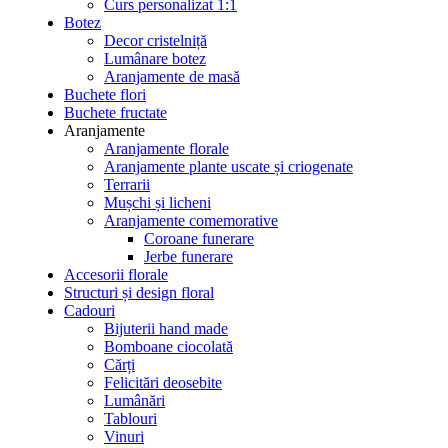
Curs personalizat 1:1
Botez
Decor cristelniță
Lumânare botez
Aranjamente de masă
Buchete flori
Buchete fructate
Aranjamente
Aranjamente florale
Aranjamente plante uscate și criogenate
Terrarii
Mușchi și licheni
Aranjamente comemorative
Coroane funerare
Jerbe funerare
Accesorii florale
Structuri și design floral
Cadouri
Bijuterii hand made
Bomboane ciocolată
Cărți
Felicitări deosebite
Lumânări
Tablouri
Vinuri