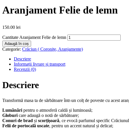
Aranjament Felie de lemn
150.00
lei
Cantitate Aranjament Felie de lemn
Adaugă în coș
Categorie:
Crăciun ( Coronițe, Aranjamente)
Descriere
Informații livrare și transport
Recenzii (0)
Descriere
Transformă masa ta de sărbătoare într-un colț de poveste cu acest aranj
Lumânări
pentru o atmosferă caldă și luminoasă;
Globuri
care adaugă o notă de sărbătoare;
Conuri de brad
și
scorțișoară
, ce evocă parfumul specific Crăciunul
Felii de portocală uscate
, pentru un accent natural și delicat;