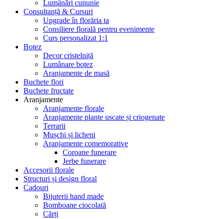
Lumânări cununie
Consultanță & Cursuri
Upgrade în florăria ta
Consiliere florală pentru evenimente
Curs personalizat 1:1
Botez
Decor cristelniță
Lumânare botez
Aranjamente de masă
Buchete flori
Buchete fructate
Aranjamente
Aranjamente florale
Aranjamente plante uscate și criogenate
Terrarii
Mușchi și licheni
Aranjamente comemorative
Coroane funerare
Jerbe funerare
Accesorii florale
Structuri și design floral
Cadouri
Bijuterii hand made
Bomboane ciocolată
Cărți