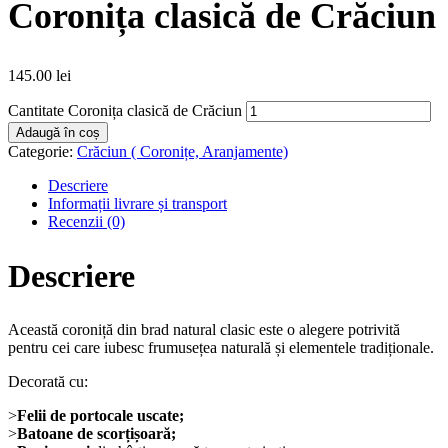
Coronița clasică de Crăciun
145.00
lei
Cantitate Coronița clasică de Crăciun
Adaugă în coș
Categorie:
Crăciun ( Coronițe, Aranjamente)
Descriere
Informații livrare și transport
Recenzii (0)
Descriere
Această coroniță din brad natural clasic este o alegere potrivită
pentru cei care iubesc frumusețea naturală și elementele tradiționale.
Decorată cu:
>
Felii de portocale uscate;
>
Batoane de scorțișoară;