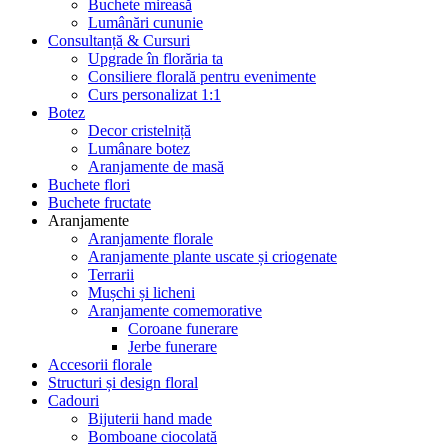
Buchete mireasă
Lumânări cununie
Consultanță & Cursuri
Upgrade în florăria ta
Consiliere florală pentru evenimente
Curs personalizat 1:1
Botez
Decor cristelniță
Lumânare botez
Aranjamente de masă
Buchete flori
Buchete fructate
Aranjamente
Aranjamente florale
Aranjamente plante uscate și criogenate
Terrarii
Mușchi și licheni
Aranjamente comemorative
Coroane funerare
Jerbe funerare
Accesorii florale
Structuri și design floral
Cadouri
Bijuterii hand made
Bomboane ciocolată