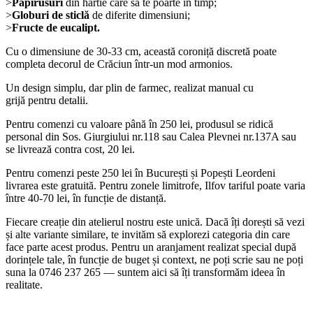
>
Papirusuri
din hârtie care să te poarte in timp;
>
Globuri de sticlă
de diferite dimensiuni;
>
Fructe de eucalipt.
Cu o dimensiune de 30-33 cm, această coroniță discretă poate
completa decorul de Crăciun într-un mod armonios.
Un design simplu, dar plin de farmec, realizat manual cu
grijă pentru detalii.
Pentru comenzi cu valoare până în 250 lei, produsul se ridică
personal din Sos. Giurgiului nr.118 sau Calea Plevnei nr.137A sau
se livrează contra cost, 20 lei.
Pentru comenzi peste 250 lei în București și Popești Leordeni
livrarea este gratuită. Pentru zonele limitrofe, Ilfov tariful poate varia
între 40-70 lei, în funcție de distanță.
Fiecare creație din atelierul nostru este unică. Dacă îți dorești să vezi
și alte variante similare, te invităm să explorezi categoria din care
face parte acest produs. Pentru un aranjament realizat special după
dorințele tale, în funcție de buget și context, ne poți scrie sau ne poți
suna la 0746 237 265 — suntem aici să îți transformăm ideea în
realitate.