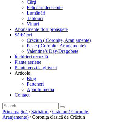
Cărți
Felicitări deosebite
Lumânări
Tablouri
Vinuri
Abonamente flori proaspete
Sărbători
Crăciun ( Coronițe, Aranjamente)
Paște ( Coronițe, Aranjamente)
Valentine’s Day/Dragobete
Închirieri recuzită
Plante aeriene
Plante verzi la ghiveci
Articole
Blog
Parteneri
Apariții media
Contact
Prima pagină
/
Sărbători
/
Crăciun ( Coronițe,
Aranjamente)
/ Coronița clasică de Crăciun