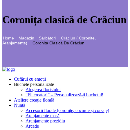
Coronița clasică de Crăciun
Home
Magazin
Sărbători
Crăciun ( Coronițe,
Aranjamente)
Coronița Clasică De Crăciun
Cufărul cu emoții
Buchete personalizate
Alegerea floristului
“Fii creator!” – Personalizează-ți buchetul!
Ateliere creație florală
Nuntă
Accesorii florale (coronițe, cocarde și corsaje)
Aranjamente masă
Aranjamente prezidiu
Arcade