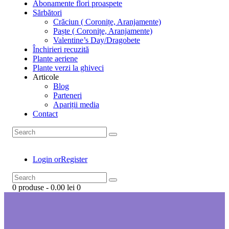
Abonamente flori proaspete
Sărbători
Crăciun ( Coronițe, Aranjamente)
Paște ( Coronițe, Aranjamente)
Valentine’s Day/Dragobete
Închirieri recuzită
Plante aeriene
Plante verzi la ghiveci
Articole
Blog
Parteneri
Apariții media
Contact
Login or
Register
0 produse
-
0.00 lei
0