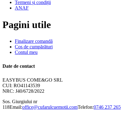
Termeni și condiții
ANAF
Pagini utile
Finalizare comandă
Cos de cumpărături
Contul meu
Date de contact
EASYBUS COME&GO SRL
CUI: RO41143539
NRC: J40/6728/2022
Sos. Giurgiului nr
118
Email:
office@cufarulcuemotii.com
Telefon:
0746 237 265