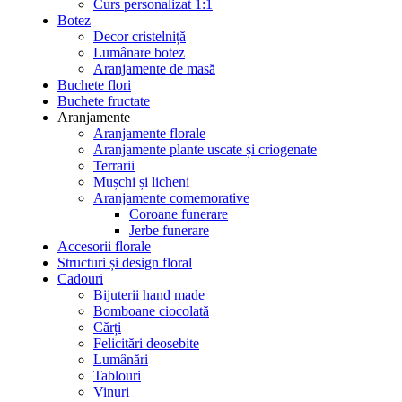
Curs personalizat 1:1
Botez
Decor cristelniță
Lumânare botez
Aranjamente de masă
Buchete flori
Buchete fructate
Aranjamente
Aranjamente florale
Aranjamente plante uscate și criogenate
Terrarii
Mușchi și licheni
Aranjamente comemorative
Coroane funerare
Jerbe funerare
Accesorii florale
Structuri și design floral
Cadouri
Bijuterii hand made
Bomboane ciocolată
Cărți
Felicitări deosebite
Lumânări
Tablouri
Vinuri