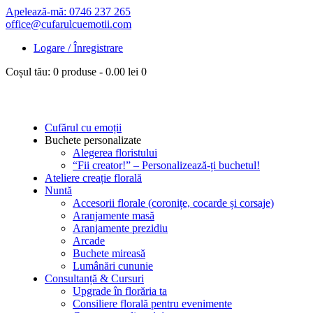
Apelează-mă: 0746 237 265
office@cufarulcuemotii.com
Logare / Înregistrare
Coșul tău:
0 produse
-
0.00 lei
0
Cufărul cu emoții
Buchete personalizate
Alegerea floristului
“Fii creator!” – Personalizează-ți buchetul!
Ateliere creație florală
Nuntă
Accesorii florale (coronițe, cocarde și corsaje)
Aranjamente masă
Aranjamente prezidiu
Arcade
Buchete mireasă
Lumânări cununie
Consultanță & Cursuri
Upgrade în florăria ta
Consiliere florală pentru evenimente