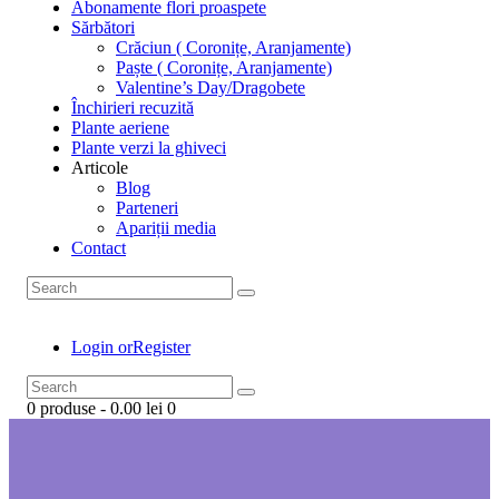
Abonamente flori proaspete
Sărbători
Crăciun ( Coronițe, Aranjamente)
Paște ( Coronițe, Aranjamente)
Valentine’s Day/Dragobete
Închirieri recuzită
Plante aeriene
Plante verzi la ghiveci
Articole
Blog
Parteneri
Apariții media
Contact
Login or
Register
0 produse
-
0.00 lei
0