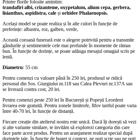
Printre florile folosite amintim:
trandafiri albi, crizanteme, oxypetalum, alium cepa, gerbera,
lisianthus, aspidistra, cale
și
orhidee Phalaenopsis.
Același model se poate realiza și în alte culori în funcție de
preferințe: albastru, roz, galben, verde,
Această coroană funerară este o alegere potrivită pentru a transmite
gândurile și sentimentele cele mai profunde în momente de rămas
bun. În funcție de dorințe, se poate adăuga mesajul omagial scris pe
lentă.
Diametru
: 55 cm
Pentru comenzi cu valoare până în 250 lei, produsul se ridică
personal din Sos. Giurgiului nr.118 sau Calea Plevnei nr.137A sau
se livrează contra cost, 20 lei.
Pentru comenzi peste 250 lei în București și Popești Leordeni
livrarea este gratuită. Pentru zonele limitrofe, Ilfov tariful poate varia
între 40-70 lei, în funcție de distanță.
Fiecare creație din atelierul nostru este unică. Dacă îți dorești să vezi
și alte variante similare, te invităm să explorezi categoria din care
face parte acest produs. Pentru un aranjament realizat special după
dorințele tale, în funcție de buget și context, ne poți scrie sau ne poți