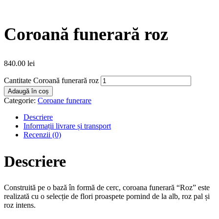
Coroană funerară roz
840.00
lei
Cantitate Coroană funerară roz
Adaugă în coș
Categorie:
Coroane funerare
Descriere
Informații livrare și transport
Recenzii (0)
Descriere
Construită pe o bază în formă de cerc, coroana funerară “Roz” este
realizată cu o selecție de flori proaspete pornind de la alb, roz pal și
roz intens.