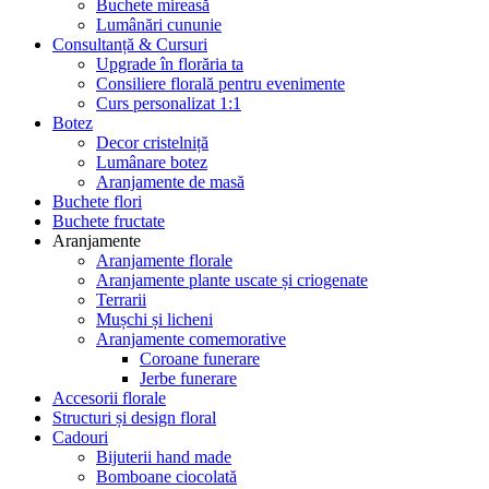
Buchete mireasă
Lumânări cununie
Consultanță & Cursuri
Upgrade în florăria ta
Consiliere florală pentru evenimente
Curs personalizat 1:1
Botez
Decor cristelniță
Lumânare botez
Aranjamente de masă
Buchete flori
Buchete fructate
Aranjamente
Aranjamente florale
Aranjamente plante uscate și criogenate
Terrarii
Mușchi și licheni
Aranjamente comemorative
Coroane funerare
Jerbe funerare
Accesorii florale
Structuri și design floral
Cadouri
Bijuterii hand made
Bomboane ciocolată