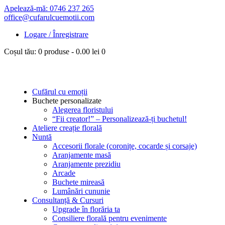
Apelează-mă: 0746 237 265
office@cufarulcuemotii.com
Logare / Înregistrare
Coșul tău:
0 produse
-
0.00 lei
0
Cufărul cu emoții
Buchete personalizate
Alegerea floristului
“Fii creator!” – Personalizează-ți buchetul!
Ateliere creație florală
Nuntă
Accesorii florale (coronițe, cocarde și corsaje)
Aranjamente masă
Aranjamente prezidiu
Arcade
Buchete mireasă
Lumânări cununie
Consultanță & Cursuri
Upgrade în florăria ta
Consiliere florală pentru evenimente