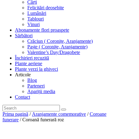
Cărți
Felicitări deosebite
Lumânări
Tablouri
Vinuri
Abonamente flori proaspete
Sărbători
Crăciun ( Coronițe, Aranjamente)
Paște ( Coronițe, Aranjamente)
Valentine’s Day/Dragobete
Închirieri recuzită
Plante aeriene
Plante verzi la ghiveci
Articole
Blog
Parteneri
Apariții media
Contact
Prima pagină
/
Aranjamente comemorative
/
Coroane
funerare
/ Coroană funerară roz