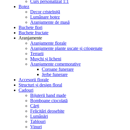
Curs personalizat 1:1
Botez
Decor cristelniță
Lumânare botez
Aranjamente de masă
Buchete flori
Buchete fructate
Aranjamente
Aranjamente florale
Aranjamente plante uscate și criogenate
Terrarii
Mușchi și licheni
Aranjamente comemorative
Coroane funerare
Jerbe funerare
Accesorii florale
Structuri și design floral
Cadouri
Bijuterii hand made
Bomboane ciocolată
Cărți
Felicitări deosebite
Lumânări
Tablouri
Vinuri