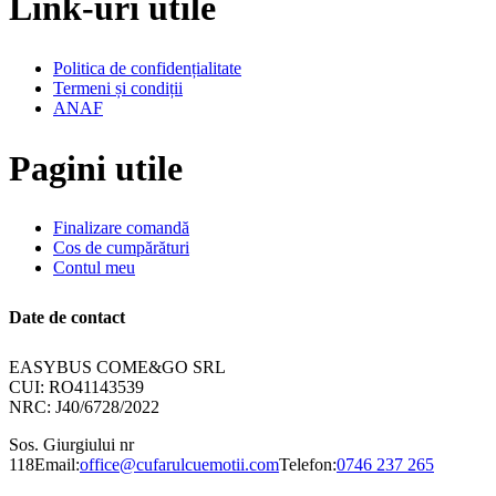
Link-uri utile
Politica de confidențialitate
Termeni și condiții
ANAF
Pagini utile
Finalizare comandă
Cos de cumpărături
Contul meu
Date de contact
EASYBUS COME&GO SRL
CUI: RO41143539
NRC: J40/6728/2022
Sos. Giurgiului nr
118
Email:
office@cufarulcuemotii.com
Telefon:
0746 237 265