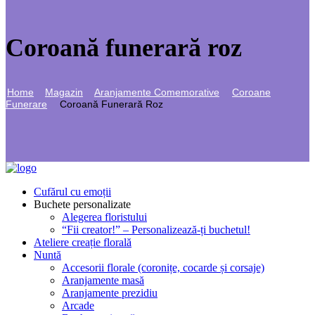
Coroană funerară roz
Home
Magazin
Aranjamente Comemorative
Coroane
Funerare
Coroană Funerară Roz
Cufărul cu emoții
Buchete personalizate
Alegerea floristului
“Fii creator!” – Personalizează-ți buchetul!
Ateliere creație florală
Nuntă
Accesorii florale (coronițe, cocarde și corsaje)
Aranjamente masă
Aranjamente prezidiu
Arcade