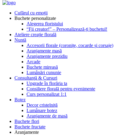
Cufărul cu emoții
Buchete personalizate
Alegerea floristului
“Fii creator!” – Personalizează-ți buchetul!
Ateliere creație florală
Nuntă
Accesorii florale (coronițe, cocarde și corsaje)
Aranjamente masă
Aranjamente prezidiu
Arcade
Buchete mireasă
Lumânări cununie
Consultanță & Cursuri
Upgrade în florăria ta
Consiliere florală pentru evenimente
Curs personalizat 1:1
Botez
Decor cristelniță
Lumânare botez
Aranjamente de masă
Buchete flori
Buchete fructate
Aranjamente