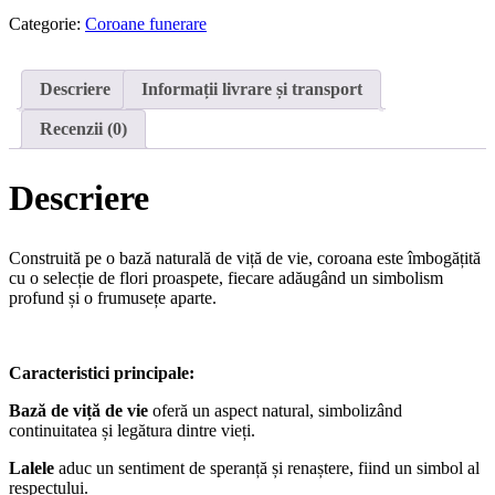
Funerară
"Altfel"
Categorie:
Coroane funerare
Descriere
Informații livrare și transport
Recenzii (0)
Descriere
Construită pe o bază naturală de viță de vie, coroana este îmbogățită
cu o selecție de flori proaspete, fiecare adăugând un simbolism
profund și o frumusețe aparte.
Caracteristici principale:
Bază de viță de vie
oferă un aspect natural, simbolizând
continuitatea și legătura dintre vieți.
Lalele
aduc un sentiment de speranță și renaștere, fiind un simbol al
respectului.