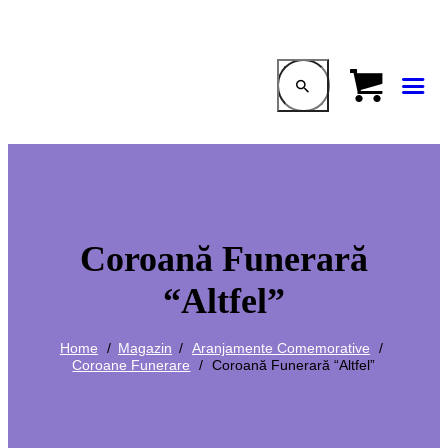
Coroană Funerară
“Altfel”
Home
Magazin
Aranjamente Comemorative
Coroane Funerare
Coroană Funerară “Altfel”