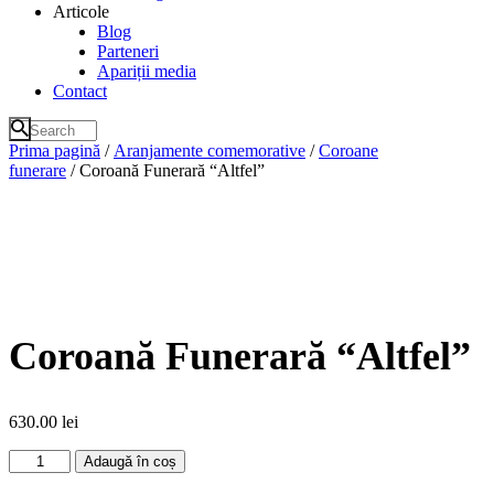
Articole
Blog
Parteneri
Apariții media
Contact
Prima pagină
/
Aranjamente comemorative
/
Coroane
funerare
/ Coroană Funerară “Altfel”
Coroană Funerară “Altfel”
630.00
lei
Cantitate
Adaugă în coș
Coroană