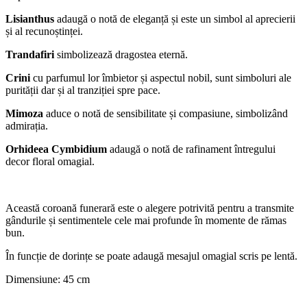
Lisianthus
adaugă o notă de eleganță și este un simbol al aprecierii
și al recunoștinței.
Trandafiri
simbolizează dragostea eternă.
Crini
cu parfumul lor îmbietor și aspectul nobil, sunt simboluri ale
purității dar și al tranziției spre pace.
Mimoza
aduce o notă de sensibilitate și compasiune, simbolizând
admirația.
Orhideea Cymbidium
adaugă o notă de rafinament întregului
decor floral omagial.
Această coroană funerară este o alegere potrivită pentru a transmite
gândurile și sentimentele cele mai profunde în momente de rămas
bun.
În funcție de dorințe se poate adaugă mesajul omagial scris pe lentă.
Dimensiune: 45 cm