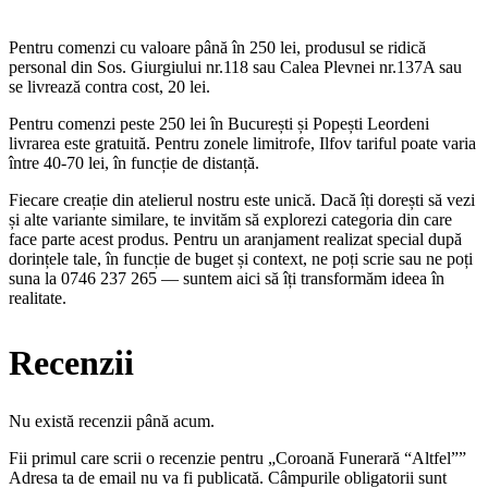
Pentru comenzi cu valoare până în 250 lei, produsul se ridică
personal din Sos. Giurgiului nr.118 sau Calea Plevnei nr.137A sau
se livrează contra cost, 20 lei.
Pentru comenzi peste 250 lei în București și Popești Leordeni
livrarea este gratuită. Pentru zonele limitrofe, Ilfov tariful poate varia
între 40-70 lei, în funcție de distanță.
Fiecare creație din atelierul nostru este unică. Dacă îți dorești să vezi
și alte variante similare, te invităm să explorezi categoria din care
face parte acest produs. Pentru un aranjament realizat special după
dorințele tale, în funcție de buget și context, ne poți scrie sau ne poți
suna la 0746 237 265 — suntem aici să îți transformăm ideea în
realitate.
Recenzii
Nu există recenzii până acum.
Fii primul care scrii o recenzie pentru „Coroană Funerară “Altfel””
Adresa ta de email nu va fi publicată.
Câmpurile obligatorii sunt