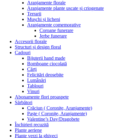
Aranjamente florale
Aranjamente plante uscate și criogenate
Terrarii
Mușchi și licheni
Aranjamente comemorative
Coroane funerare
Jerbe funerare
Accesorii florale
Structuri și design floral
Cadouri
Bijuterii hand made
Bomboane ciocolată
Cărți
Felicitări deosebite
Lumânări
Tablouri
Vinuri
Abonamente flori proaspete
Sărbători
Crăciun ( Coronițe, Aranjamente)
Paște ( Coronițe, Aranjamente)
Valentine’s Day/Dragobete
Închirieri recuzită
Plante aeriene
Plante verzi la ghiveci