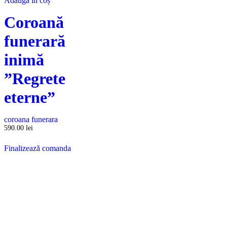
Adaugă în coș
Coroană
funerară
inimă
”Regrete
eterne”
coroana funerara
590.00
lei
Finalizează comanda