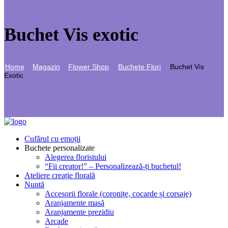
Buchet Vis exotic
Home
Magazin
Flower Shop
Buchete Flori
Buchet Vis
Exotic
Cufărul cu emoții
Buchete personalizate
Alegerea floristului
“Fii creator!” – Personalizează-ți buchetul!
Ateliere creație florală
Nuntă
Accesorii florale (coronițe, cocarde și corsaje)
Aranjamente masă
Aranjamente prezidiu
Arcade