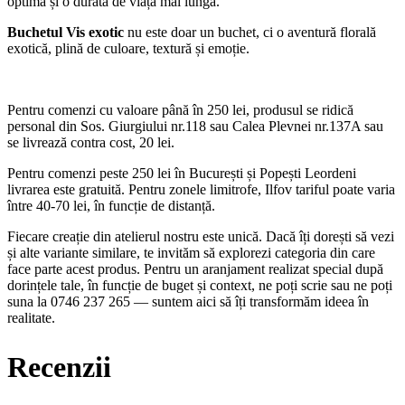
optimă și o durată de viață mai lungă.
Buchetul Vis exotic
nu este doar un buchet, ci o aventură florală
exotică, plină de culoare, textură și emoție.
Pentru comenzi cu valoare până în 250 lei, produsul se ridică
personal din Sos. Giurgiului nr.118 sau Calea Plevnei nr.137A sau
se livrează contra cost, 20 lei.
Pentru comenzi peste 250 lei în București și Popești Leordeni
livrarea este gratuită. Pentru zonele limitrofe, Ilfov tariful poate varia
între 40-70 lei, în funcție de distanță.
Fiecare creație din atelierul nostru este unică. Dacă îți dorești să vezi
și alte variante similare, te invităm să explorezi categoria din care
face parte acest produs. Pentru un aranjament realizat special după
dorințele tale, în funcție de buget și context, ne poți scrie sau ne poți
suna la 0746 237 265 — suntem aici să îți transformăm ideea în
realitate.
Recenzii