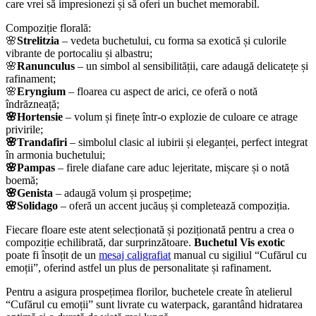
care vrei să impresionezi și să oferi un buchet memorabil.
Compoziție florală:
🌸
Strelitzia
– vedeta buchetului, cu forma sa exotică și culorile
vibrante de portocaliu și albastru;
🌸
Ranunculus
– un simbol al sensibilității, care adaugă delicatețe și
rafinament;
🌸
Eryngium
– floarea cu aspect de arici, ce oferă o notă
îndrăzneață;
🌸Hortensie
– volum și finețe într-o explozie de culoare ce atrage
privirile;
🌸Trandafiri
– simbolul clasic al iubirii și eleganței, perfect integrat
în armonia buchetului;
🌸Pampas
– firele diafane care aduc lejeritate, mișcare și o notă
boemă;
🌸Genista
– adaugă volum și prospețime;
🌸Solidago
– oferă un accent jucăuș și completează compoziția.
Fiecare floare este atent selecționată și poziționată pentru a crea o
compoziție echilibrată, dar surprinzătoare.
Buchetul Vis exotic
poate fi însoțit de un
mesaj caligrafiat
manual cu sigiliul “Cufărul cu
emoții”, oferind astfel un plus de personalitate și rafinament.
Pentru a asigura prospețimea florilor, buchetele create în atelierul
“Cufărul cu emoții” sunt livrate cu waterpack, garantând hidratarea