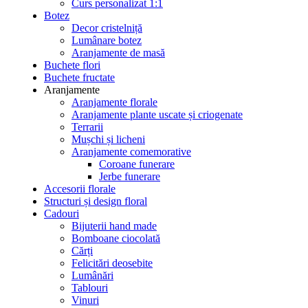
Curs personalizat 1:1
Botez
Decor cristelniță
Lumânare botez
Aranjamente de masă
Buchete flori
Buchete fructate
Aranjamente
Aranjamente florale
Aranjamente plante uscate și criogenate
Terrarii
Mușchi și licheni
Aranjamente comemorative
Coroane funerare
Jerbe funerare
Accesorii florale
Structuri și design floral
Cadouri
Bijuterii hand made
Bomboane ciocolată
Cărți
Felicitări deosebite
Lumânări
Tablouri
Vinuri