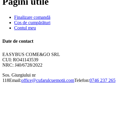
Pagini utile
Finalizare comandă
Cos de cumpărături
Contul meu
Date de contact
EASYBUS COME&GO SRL
CUI: RO41143539
NRC: J40/6728/2022
Sos. Giurgiului nr
118
Email:
office@cufarulcuemotii.com
Telefon:
0746 237 265