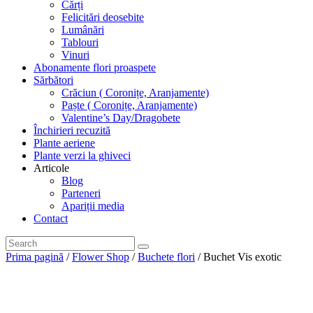
Cărți
Felicitări deosebite
Lumânări
Tablouri
Vinuri
Abonamente flori proaspete
Sărbători
Crăciun ( Coronițe, Aranjamente)
Paște ( Coronițe, Aranjamente)
Valentine’s Day/Dragobete
Închirieri recuzită
Plante aeriene
Plante verzi la ghiveci
Articole
Blog
Parteneri
Apariții media
Contact
Prima pagină
/
Flower Shop
/
Buchete flori
/ Buchet Vis exotic