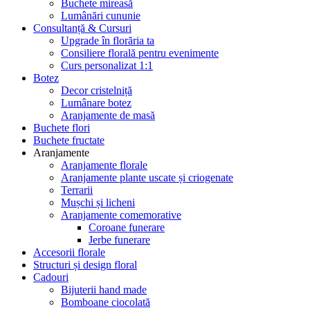
Buchete mireasă
Lumânări cununie
Consultanță & Cursuri
Upgrade în florăria ta
Consiliere florală pentru evenimente
Curs personalizat 1:1
Botez
Decor cristelniță
Lumânare botez
Aranjamente de masă
Buchete flori
Buchete fructate
Aranjamente
Aranjamente florale
Aranjamente plante uscate și criogenate
Terrarii
Mușchi și licheni
Aranjamente comemorative
Coroane funerare
Jerbe funerare
Accesorii florale
Structuri și design floral
Cadouri
Bijuterii hand made
Bomboane ciocolată