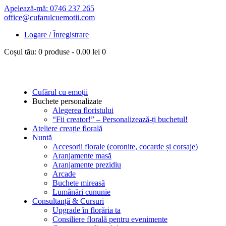
Apelează-mă: 0746 237 265
office@cufarulcuemotii.com
Logare / Înregistrare
Coșul tău:
0 produse
-
0.00 lei
0
Cufărul cu emoții
Buchete personalizate
Alegerea floristului
“Fii creator!” – Personalizează-ți buchetul!
Ateliere creație florală
Nuntă
Accesorii florale (coronițe, cocarde și corsaje)
Aranjamente masă
Aranjamente prezidiu
Arcade
Buchete mireasă
Lumânări cununie
Consultanță & Cursuri
Upgrade în florăria ta
Consiliere florală pentru evenimente