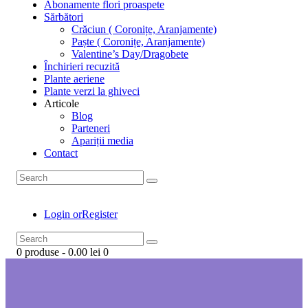
Abonamente flori proaspete
Sărbători
Crăciun ( Coronițe, Aranjamente)
Paște ( Coronițe, Aranjamente)
Valentine’s Day/Dragobete
Închirieri recuzită
Plante aeriene
Plante verzi la ghiveci
Articole
Blog
Parteneri
Apariții media
Contact
Login or
Register
0 produse
-
0.00 lei
0