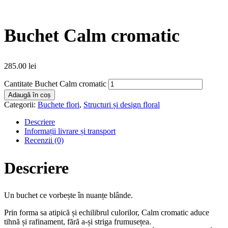
Buchet Calm cromatic
285.00
lei
Cantitate Buchet Calm cromatic
Adaugă în coș
Categorii:
Buchete flori
,
Structuri și design floral
Descriere
Informații livrare și transport
Recenzii (0)
Descriere
Un buchet ce vorbește în nuanțe blânde.
Prin forma sa atipică și echilibrul culorilor, Calm cromatic aduce
tihnă și rafinament, fără a-și striga frumusețea.