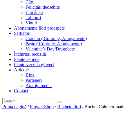
Cărți
Felicitări deosebite
Lumânări
Tablouri
Vinuri
Abonamente flori proaspete
Sărbători
Crăciun ( Coronițe, Aranjamente)
Paște ( Coronițe, Aranjamente)
Valentine’s Day/Dragobete
Închirieri recuzită
Plante aeriene
Plante verzi la ghiveci
Articole
Blog
Parteneri
Apariții media
Contact
Prima pagină
/
Flower Shop
/
Buchete flori
/ Buchet Calm cromatic