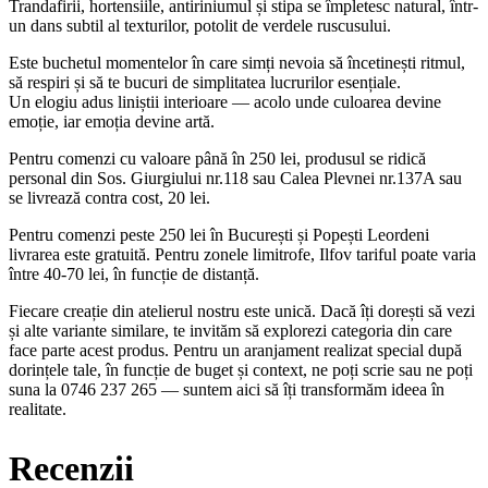
Trandafirii, hortensiile, antiriniumul și stipa se împletesc natural, într-
un dans subtil al texturilor, potolit de verdele ruscusului.
Este buchetul momentelor în care simți nevoia să încetinești ritmul,
să respiri și să te bucuri de simplitatea lucrurilor esențiale.
Un elogiu adus liniștii interioare — acolo unde culoarea devine
emoție, iar emoția devine artă.
Pentru comenzi cu valoare până în 250 lei, produsul se ridică
personal din Sos. Giurgiului nr.118 sau Calea Plevnei nr.137A sau
se livrează contra cost, 20 lei.
Pentru comenzi peste 250 lei în București și Popești Leordeni
livrarea este gratuită. Pentru zonele limitrofe, Ilfov tariful poate varia
între 40-70 lei, în funcție de distanță.
Fiecare creație din atelierul nostru este unică. Dacă îți dorești să vezi
și alte variante similare, te invităm să explorezi categoria din care
face parte acest produs. Pentru un aranjament realizat special după
dorințele tale, în funcție de buget și context, ne poți scrie sau ne poți
suna la 0746 237 265 — suntem aici să îți transformăm ideea în
realitate.
Recenzii