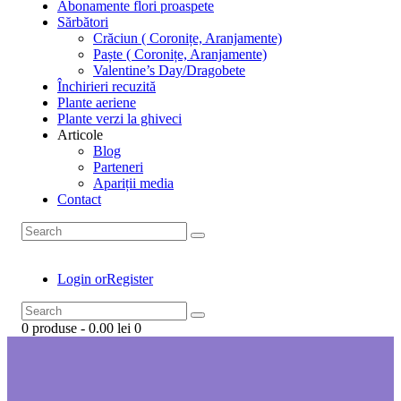
Abonamente flori proaspete
Sărbători
Crăciun ( Coronițe, Aranjamente)
Paște ( Coronițe, Aranjamente)
Valentine’s Day/Dragobete
Închirieri recuzită
Plante aeriene
Plante verzi la ghiveci
Articole
Blog
Parteneri
Apariții media
Contact
Login or
Register
0 produse
-
0.00 lei
0