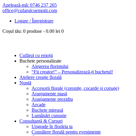
Apelează-mă: 0746 237 265
office@cufarulcuemotii.com
Logare / Înregistrare
Coșul tău:
0 produse
-
0.00 lei
0
Cufărul cu emoții
Buchete personalizate
Alegerea floristului
“Fii creator!” – Personalizează-ți buchetul!
Ateliere creație florală
Nuntă
Accesorii florale (coronițe, cocarde și corsaje)
Aranjamente masă
Aranjamente prezidiu
Arcade
Buchete mireasă
Lumânări cununie
Consultanță & Cursuri
Upgrade în florăria ta
Consiliere florală pentru evenimente