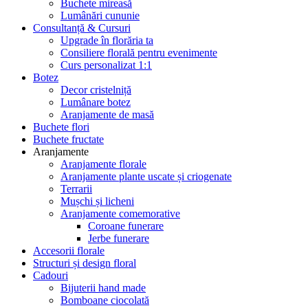
Buchete mireasă
Lumânări cununie
Consultanță & Cursuri
Upgrade în florăria ta
Consiliere florală pentru evenimente
Curs personalizat 1:1
Botez
Decor cristelniță
Lumânare botez
Aranjamente de masă
Buchete flori
Buchete fructate
Aranjamente
Aranjamente florale
Aranjamente plante uscate și criogenate
Terrarii
Mușchi și licheni
Aranjamente comemorative
Coroane funerare
Jerbe funerare
Accesorii florale
Structuri și design floral
Cadouri
Bijuterii hand made
Bomboane ciocolată