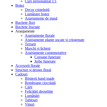
Curs personalizat 1:1
Botez
Decor cristelniță
Lumânare botez
Aranjamente de masă
Buchete flori
Buchete fructate
Aranjamente
Aranjamente florale
Aranjamente plante uscate și criogenate
Terrarii
Mușchi și licheni
Aranjamente comemorative
Coroane funerare
Jerbe funerare
Accesorii florale
Structuri și design floral
Cadouri
Bijuterii hand made
Bomboane ciocolată
Cărți
Felicitări deosebite
Lumânări
Tablouri
Vinuri