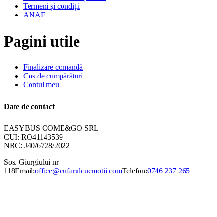
Termeni și condiții
ANAF
Pagini utile
Finalizare comandă
Cos de cumpărături
Contul meu
Date de contact
EASYBUS COME&GO SRL
CUI: RO41143539
NRC: J40/6728/2022
Sos. Giurgiului nr
118
Email:
office@cufarulcuemotii.com
Telefon:
0746 237 265