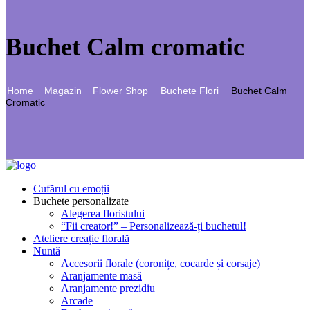
Buchet Calm cromatic
Home
Magazin
Flower Shop
Buchete Flori
Buchet Calm
Cromatic
Cufărul cu emoții
Buchete personalizate
Alegerea floristului
“Fii creator!” – Personalizează-ți buchetul!
Ateliere creație florală
Nuntă
Accesorii florale (coronițe, cocarde și corsaje)
Aranjamente masă
Aranjamente prezidiu
Arcade