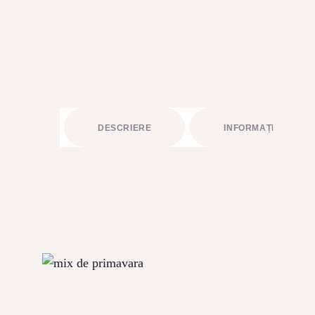
BUCHETE FRUCTATE
ARANJAMENTE
ACCESORII FLORALE
STRUCTURI ȘI DESIGN FLORAL
CADOURI
DESCRIERE
INFORMAȚII LIVRAR
ABONAMENTE FLORI PROASPETE
SĂRBĂTORI
ÎNCHIRIERI RECUZITĂ
PLANTE AERIENE
PLANTE VERZI LA GHIVECI
ARTICOLE