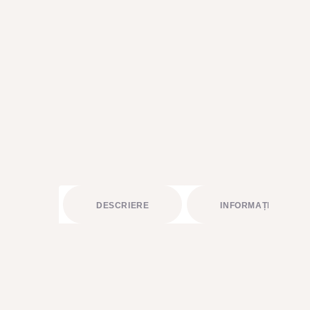
BUCHETE FRUCTATE
ARANJAMENTE
ACCESORII FLORALE
STRUCTURI ȘI DESIGN FLORAL
CADOURI
ABONAMENTE FLORI PROASPETE
SĂRBĂTORI
ÎNCHIRIERI RECUZITĂ
DESCRIERE
INFORMAȚII LIVRAR
PLANTE AERIENE
PLANTE VERZI LA GHIVECI
ARTICOLE