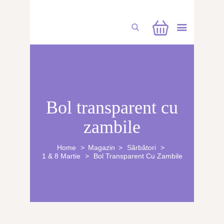
CUFĂRUL CU EMOȚII
Bol transparent cu
BUCHETE PERSONALIZATE
zambile
ATELIERE CREAȚIE FLORALĂ
NUNTĂ
Home
Magazin
Sărbători
1 & 8 Martie
Bol Transparent Cu Zambile
CONSULTANȚĂ & CURSURI
BOTEZ
BUCHETE FLORI