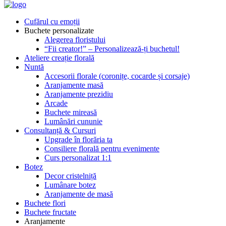
Cufărul cu emoții
Buchete personalizate
Alegerea floristului
“Fii creator!” – Personalizează-ți buchetul!
Ateliere creație florală
Nuntă
Accesorii florale (coronițe, cocarde și corsaje)
Aranjamente masă
Aranjamente prezidiu
Arcade
Buchete mireasă
Lumânări cununie
Consultanță & Cursuri
Upgrade în florăria ta
Consiliere florală pentru evenimente
Curs personalizat 1:1
Botez
Decor cristelniță
Lumânare botez
Aranjamente de masă
Buchete flori
Buchete fructate
Aranjamente