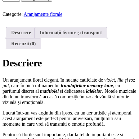
Aranjament
Simfonia
Violet
Categorie:
Aranjamente florale
Descriere
Informații livrare și transport
Recenzii (0)
Descriere
Un aranjament floral elegant, în nuanțe catifelate de
violet, lila și roz
pal
, care îmbină rafinamentul
trandafirilor memory lane
, cu
parfumul discret al
mathiolei
și delicatețea
lalelelor
. Notele muzicale
din lemn transformă această compoziție într-o adevărată simfonie
vizuală și emoțională.
Lucrat într-un vas argintiu din ipsos, cu un aer artistic și atemporal,
acest aranjament este perfect pentru aniversări, mulțumiri sau
momente în care vrei să transmiți o emoție profundă.
Pentru că florile sunt importante, dar la fel de important este și