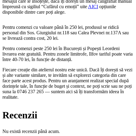
mesajul care le însoțește, dacă îți dorești un mesaj caligrafiat manual
împreună cu sigiliul “Cufărul cu emoții” uite
AICI
opțiunile
disponibile dintre care poți alege.
Pentru comenzi cu valoare până în 250 lei, produsul se ridică
personal din Sos. Giurgiului nr.118 sau Calea Plevnei nr.137A sau
se livrează contra cost, 20 lei.
Pentru comenzi peste 250 lei în București și Popești Leordeni
livrarea este gratuită. Pentru zonele limitrofe, Ilfov tariful poate varia
între 40-70 lei, în funcție de distanță.
Fiecare creație din atelierul nostru este unică. Dacă îți dorești să vezi
și alte variante similare, te invităm să explorezi categoria din care
face parte acest produs. Pentru un aranjament realizat special după
dorințele tale, în funcție de buget și context, ne poți scrie sau ne poți
suna la 0746 237 265 — suntem aici să îți transformăm ideea în
realitate.
Recenzii
Nu există recenzii până acum.