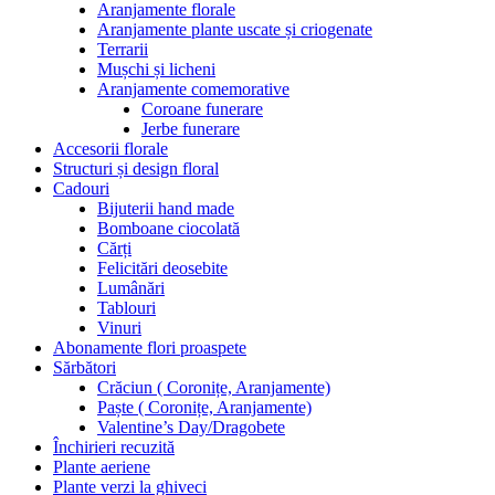
Aranjamente florale
Aranjamente plante uscate și criogenate
Terrarii
Mușchi și licheni
Aranjamente comemorative
Coroane funerare
Jerbe funerare
Accesorii florale
Structuri și design floral
Cadouri
Bijuterii hand made
Bomboane ciocolată
Cărți
Felicitări deosebite
Lumânări
Tablouri
Vinuri
Abonamente flori proaspete
Sărbători
Crăciun ( Coronițe, Aranjamente)
Paște ( Coronițe, Aranjamente)
Valentine’s Day/Dragobete
Închirieri recuzită
Plante aeriene
Plante verzi la ghiveci