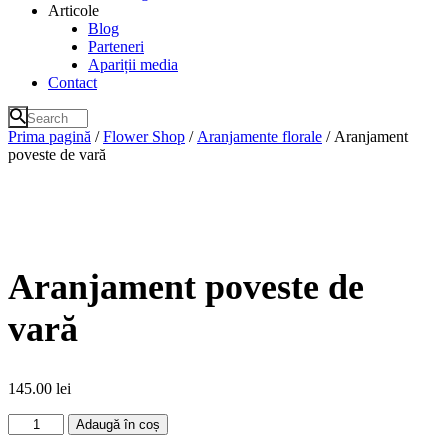
Articole
Blog
Parteneri
Apariții media
Contact
Prima pagină
/
Flower Shop
/
Aranjamente florale
/ Aranjament
poveste de vară
Aranjament poveste de
vară
145.00
lei
Cantitate
Adaugă în coș
Aranjament