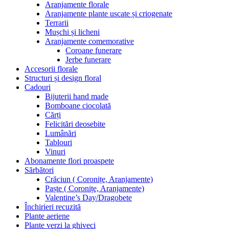
Aranjamente florale
Aranjamente plante uscate și criogenate
Terrarii
Mușchi și licheni
Aranjamente comemorative
Coroane funerare
Jerbe funerare
Accesorii florale
Structuri și design floral
Cadouri
Bijuterii hand made
Bomboane ciocolată
Cărți
Felicitări deosebite
Lumânări
Tablouri
Vinuri
Abonamente flori proaspete
Sărbători
Crăciun ( Coronițe, Aranjamente)
Paște ( Coronițe, Aranjamente)
Valentine’s Day/Dragobete
Închirieri recuzită
Plante aeriene
Plante verzi la ghiveci