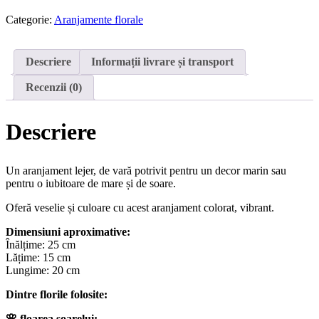
poveste
de
Categorie:
Aranjamente florale
vară
Descriere
Informații livrare și transport
Recenzii (0)
Descriere
Un aranjament lejer, de vară potrivit pentru un decor marin sau
pentru o iubitoare de mare și de soare.
Oferă veselie și culoare cu acest aranjament colorat, vibrant.
Dimensiuni aproximative:
Înălțime: 25 cm
Lățime: 15 cm
Lungime: 20 cm
Dintre florile folosite:
🌸 floarea soarelui;