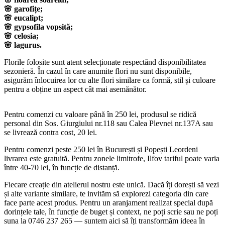
🌸 garofițe;
🌸 eucalipt;
🌸 gypsofila vopsită;
🌸 celosia;
🌸 lagurus.
Florile folosite sunt atent selecționate respectând disponibilitatea
sezonieră. În cazul în care anumite flori nu sunt disponibile,
asigurăm înlocuirea lor cu alte flori similare ca formă, stil și culoare
pentru a obține un aspect cât mai asemănător.
Pentru comenzi cu valoare până în 250 lei, produsul se ridică
personal din Sos. Giurgiului nr.118 sau Calea Plevnei nr.137A sau
se livrează contra cost, 20 lei.
Pentru comenzi peste 250 lei în București și Popești Leordeni
livrarea este gratuită. Pentru zonele limitrofe, Ilfov tariful poate varia
între 40-70 lei, în funcție de distanță.
Fiecare creație din atelierul nostru este unică. Dacă îți dorești să vezi
și alte variante similare, te invităm să explorezi categoria din care
face parte acest produs. Pentru un aranjament realizat special după
dorințele tale, în funcție de buget și context, ne poți scrie sau ne poți
suna la 0746 237 265 — suntem aici să îți transformăm ideea în