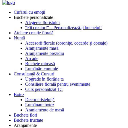
Cufărul cu emoții
Buchete personalizate
Alegerea floristului
“Fii creator!” – Personalizează-ți buchetul!
Ateliere creație florală
Nuntă
Accesorii florale (coronițe, cocarde și corsaje)
Aranjamente masă
Aranjamente prezidiu
Arcade
Buchete mireasă
Lumânări cununie
Consultanță & Cursuri
Upgrade în florăria ta
Consiliere florală pentru evenimente
Curs personalizat 1:1
Botez
Decor cristelniță
Lumânare botez
Aranjamente de masă
Buchete flori
Buchete fructate
Aranjamente