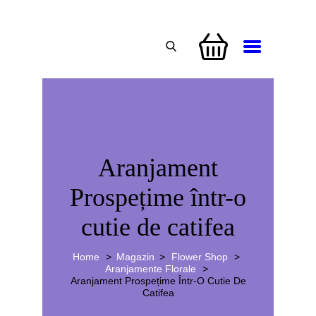
CUFĂRUL CU EMOȚII
BUCHETE PERSONALIZATE
Aranjament
ATELIERE CREAȚIE FLORALĂ
Prospețime într-o
NUNTĂ
cutie de catifea
CONSULTANȚĂ & CURSURI
BOTEZ
Home
Magazin
Flower Shop
Aranjamente Florale
BUCHETE FLORI
Aranjament Prospețime Într-O Cutie De
Catifea
BUCHETE FRUCTATE