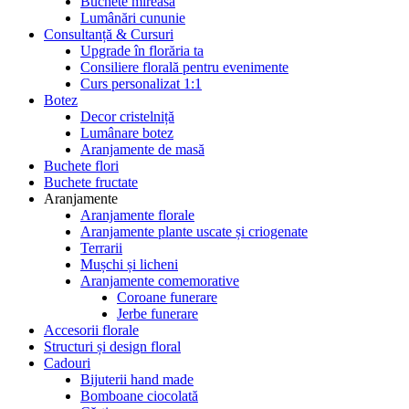
Buchete mireasă
Lumânări cununie
Consultanță & Cursuri
Upgrade în florăria ta
Consiliere florală pentru evenimente
Curs personalizat 1:1
Botez
Decor cristelniță
Lumânare botez
Aranjamente de masă
Buchete flori
Buchete fructate
Aranjamente
Aranjamente florale
Aranjamente plante uscate și criogenate
Terrarii
Mușchi și licheni
Aranjamente comemorative
Coroane funerare
Jerbe funerare
Accesorii florale
Structuri și design floral
Cadouri
Bijuterii hand made
Bomboane ciocolată