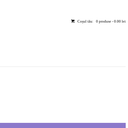
Coșul tău:
0 produse
-
0.00 lei