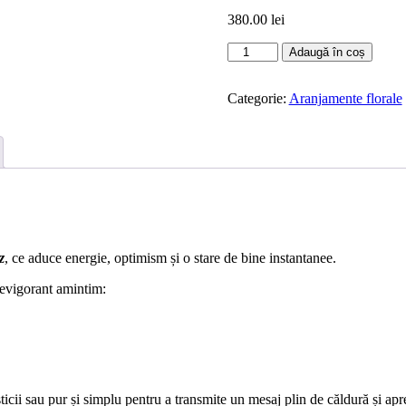
380.00
lei
Cantitate
Adaugă în coș
Aranjament
Energizare
Categorie:
Aranjamente florale
z
, ce aduce energie, optimism și o stare de bine instantanee.
 revigorant amintim:
icii sau pur și simplu pentru a transmite un mesaj plin de căldură și apr