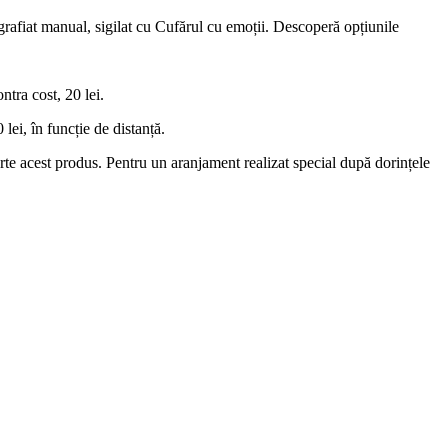
igrafiat manual, sigilat cu Cufărul cu emoții. Descoperă opțiunile
tra cost, 20 lei.
lei, în funcție de distanță.
 parte acest produs. Pentru un aranjament realizat special după dorințele