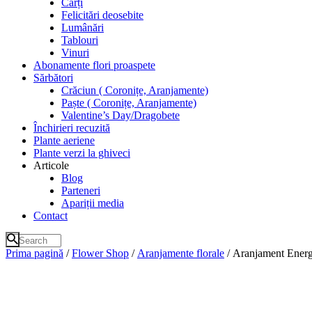
Cărți
Felicitări deosebite
Lumânări
Tablouri
Vinuri
Abonamente flori proaspete
Sărbători
Crăciun ( Coronițe, Aranjamente)
Paște ( Coronițe, Aranjamente)
Valentine’s Day/Dragobete
Închirieri recuzită
Plante aeriene
Plante verzi la ghiveci
Articole
Blog
Parteneri
Apariții media
Contact
Prima pagină
/
Flower Shop
/
Aranjamente florale
/ Aranjament Energ