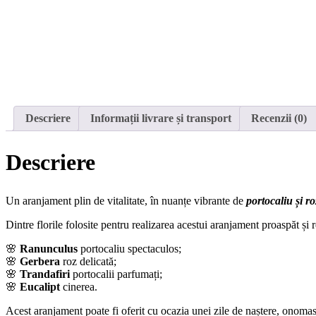
Descriere
Informații livrare și transport
Recenzii (0)
Descriere
Un aranjament plin de vitalitate, în nuanțe vibrante de
portocaliu și ro
Dintre florile folosite pentru realizarea acestui aranjament proaspăt și
🌸
Ranunculus
portocaliu spectaculos;
🌸
Gerbera
roz delicată;
🌸
Trandafiri
portocalii parfumați;
🌸
Eucalipt
cinerea.
Acest aranjament poate fi oferit cu ocazia unei zile de naștere, onomast