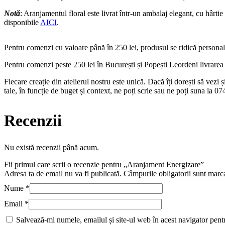
Notă
: Aranjamentul floral este livrat într-un ambalaj elegant, cu hârt
disponibile
AICI
.
Pentru comenzi cu valoare până în 250 lei, produsul se ridică personal
Pentru comenzi peste 250 lei în București și Popești Leordeni livrarea es
Fiecare creație din atelierul nostru este unică. Dacă îți dorești să vezi
tale, în funcție de buget și context, ne poți scrie sau ne poți suna la 
Recenzii
Nu există recenzii până acum.
Fii primul care scrii o recenzie pentru „Aranjament Energizare”
Adresa ta de email nu va fi publicată.
Câmpurile obligatorii sunt marc
Nume
*
Email
*
Salvează-mi numele, emailul și site-ul web în acest navigator pent