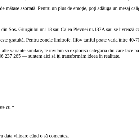
ie de mătase asortată. Pentru un plus de emoție, poți adăuga un mesaj cal
 din Sos. Giurgiului nr.118 sau Calea Plevnei nr.137A sau se livrează con
te gratuită. Pentru zonele limitrofe, Ilfov tariful poate varia între 40-70 
 și alte variante similare, te invităm să explorezi categoria din care face
0746 237 265 — suntem aici să îți transformăm ideea în realitate.
ate cu
*
ru data viitoare când o să comentez.