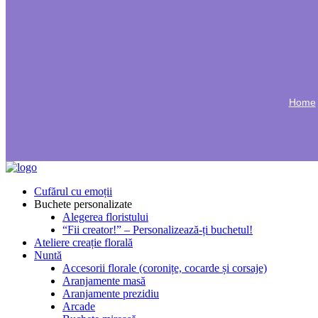
Home
Cufărul cu emoții
Buchete personalizate
Alegerea floristului
“Fii creator!” – Personalizează-ți buchetul!
Ateliere creație florală
Nuntă
Accesorii florale (coronițe, cocarde și corsaje)
Aranjamente masă
Aranjamente prezidiu
Arcade