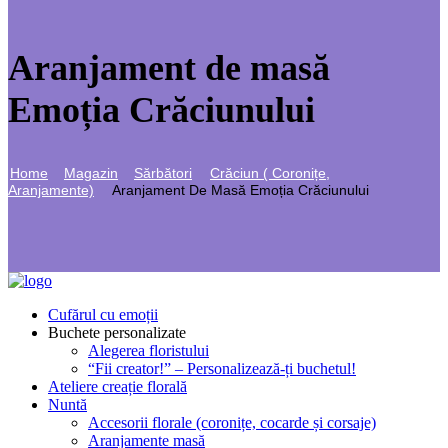
Aranjament de masă
Emoția Crăciunului
Home
Magazin
Sărbători
Crăciun ( Coronițe,
Aranjamente)
Aranjament De Masă Emoția Crăciunului
Cufărul cu emoții
Buchete personalizate
Alegerea floristului
“Fii creator!” – Personalizează-ți buchetul!
Ateliere creație florală
Nuntă
Accesorii florale (coronițe, cocarde și corsaje)
Aranjamente masă