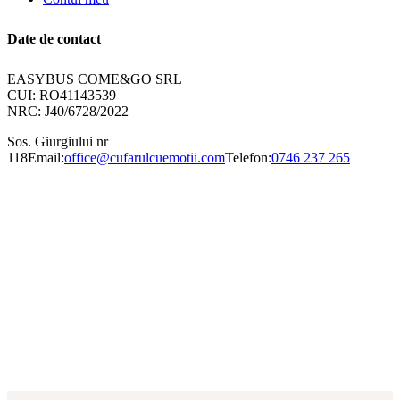
Date de contact
EASYBUS COME&GO SRL
CUI: RO41143539
NRC: J40/6728/2022
Sos. Giurgiului nr
118
Email:
office@cufarulcuemotii.com
Telefon:
0746 237 265