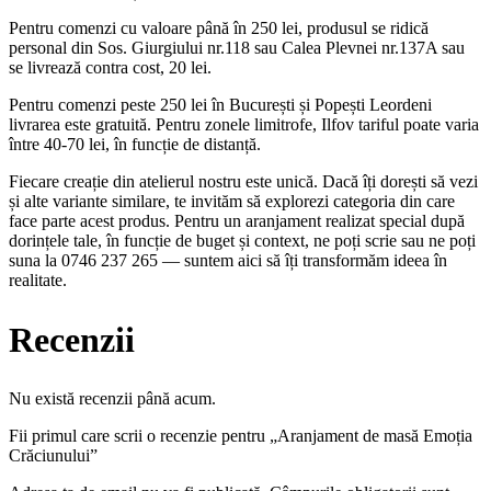
Pentru comenzi cu valoare până în 250 lei, produsul se ridică
personal din Sos. Giurgiului nr.118 sau Calea Plevnei nr.137A sau
se livrează contra cost, 20 lei.
Pentru comenzi peste 250 lei în București și Popești Leordeni
livrarea este gratuită. Pentru zonele limitrofe, Ilfov tariful poate varia
între 40-70 lei, în funcție de distanță.
Fiecare creație din atelierul nostru este unică. Dacă îți dorești să vezi
și alte variante similare, te invităm să explorezi categoria din care
face parte acest produs. Pentru un aranjament realizat special după
dorințele tale, în funcție de buget și context, ne poți scrie sau ne poți
suna la 0746 237 265 — suntem aici să îți transformăm ideea în
realitate.
Recenzii
Nu există recenzii până acum.
Fii primul care scrii o recenzie pentru „Aranjament de masă Emoția
Crăciunului”