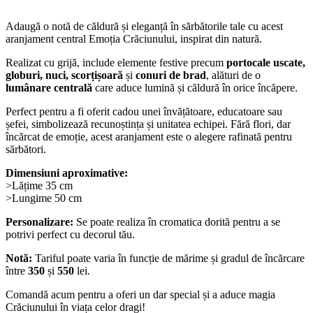
Adaugă o notă de căldură și eleganță în sărbătorile tale cu acest
aranjament central Emoția Crăciunului, inspirat din natură.
Realizat cu grijă, include elemente festive precum
portocale uscate,
globuri, nuci, scorțișoară
și
conuri de brad
, alături de o
lumânare centrală
care aduce lumină și căldură în orice încăpere.
Perfect pentru a fi oferit cadou unei învățătoare, educatoare sau
șefei, simbolizează recunoștința și unitatea echipei. Fără flori, dar
încărcat de emoție, acest aranjament este o alegere rafinată pentru
sărbători.
Dimensiuni aproximative:
>Lățime 35 cm
>Lungime 50 cm
Personalizare:
Se poate realiza în cromatica dorită pentru a se
potrivi perfect cu decorul tău.
Notă:
Tariful poate varia în funcție de mărime și gradul de încărcare
între
350
și
550
lei.
Comandă acum pentru a oferi un dar special și a aduce magia
Crăciunului în viața celor dragi!