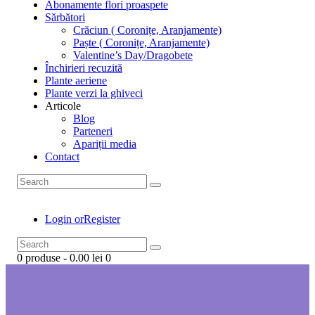
Abonamente flori proaspete
Sărbători
Crăciun ( Coronițe, Aranjamente)
Paște ( Coronițe, Aranjamente)
Valentine’s Day/Dragobete
Închirieri recuzită
Plante aeriene
Plante verzi la ghiveci
Articole
Blog
Parteneri
Apariții media
Contact
Login or
Register
0 produse
-
0.00 lei
0