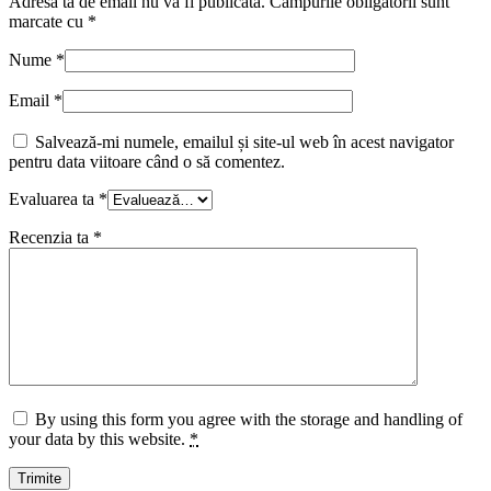
Adresa ta de email nu va fi publicată.
Câmpurile obligatorii sunt
marcate cu
*
Nume
*
Email
*
Salvează-mi numele, emailul și site-ul web în acest navigator
pentru data viitoare când o să comentez.
Evaluarea ta
*
Recenzia ta
*
By using this form you agree with the storage and handling of
your data by this website.
*