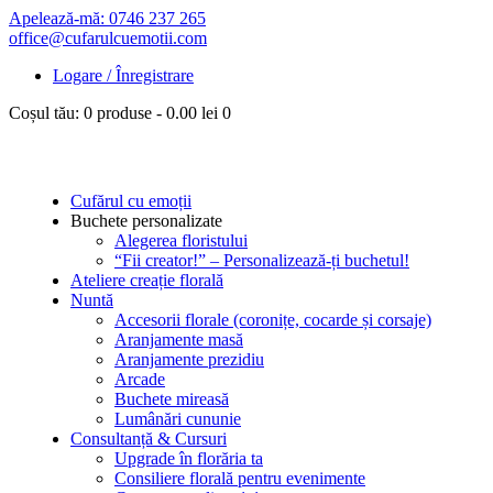
Apelează-mă: 0746 237 265
office@cufarulcuemotii.com
Logare / Înregistrare
Coșul tău:
0 produse
-
0.00 lei
0
Cufărul cu emoții
Buchete personalizate
Alegerea floristului
“Fii creator!” – Personalizează-ți buchetul!
Ateliere creație florală
Nuntă
Accesorii florale (coronițe, cocarde și corsaje)
Aranjamente masă
Aranjamente prezidiu
Arcade
Buchete mireasă
Lumânări cununie
Consultanță & Cursuri
Upgrade în florăria ta
Consiliere florală pentru evenimente