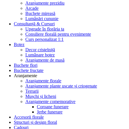
Aranjamente prezidiu
Arcade
Buchete mireasă
Lumânări cununie
Consultanță & Cursuri
Upgrade în florăria ta
Consiliere florală pentru evenimente
Curs personalizat 1:1
Botez
Decor cristelniță
Lumânare botez
Aranjamente de masă
Buchete flori
Buchete fructate
Aranjamente
Aranjamente florale
Aranjamente plante uscate și criogenate
Terrarii
Mușchi și licheni
Aranjamente comemorative
Coroane funerare
Jerbe funerare
Accesorii florale
Structuri și design floral
Cadouri