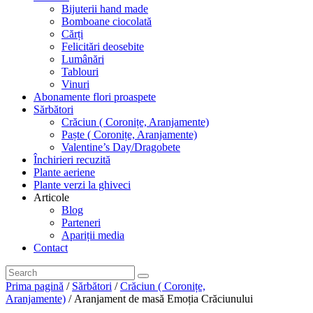
Bijuterii hand made
Bomboane ciocolată
Cărți
Felicitări deosebite
Lumânări
Tablouri
Vinuri
Abonamente flori proaspete
Sărbători
Crăciun ( Coronițe, Aranjamente)
Paște ( Coronițe, Aranjamente)
Valentine’s Day/Dragobete
Închirieri recuzită
Plante aeriene
Plante verzi la ghiveci
Articole
Blog
Parteneri
Apariții media
Contact
Prima pagină
/
Sărbători
/
Crăciun ( Coronițe,
Aranjamente)
/ Aranjament de masă Emoția Crăciunului