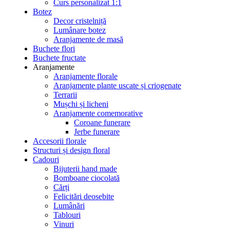
Curs personalizat 1:1
Botez
Decor cristelniță
Lumânare botez
Aranjamente de masă
Buchete flori
Buchete fructate
Aranjamente
Aranjamente florale
Aranjamente plante uscate și criogenate
Terrarii
Mușchi și licheni
Aranjamente comemorative
Coroane funerare
Jerbe funerare
Accesorii florale
Structuri și design floral
Cadouri
Bijuterii hand made
Bomboane ciocolată
Cărți
Felicitări deosebite
Lumânări
Tablouri
Vinuri