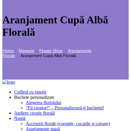
Aranjament Cupă Albă
Florală
Home
Magazin
Flower Shop
Aranjamente
Florale
Aranjament Cupă Albă Florală
Cufărul cu emoții
Buchete personalizate
Alegerea floristului
“Fii creator!” – Personalizează-ți buchetul!
Ateliere creație florală
Nuntă
Accesorii florale (coronițe, cocarde și corsaje)
Aranjamente masă