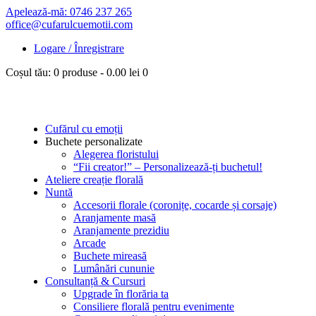
Apelează-mă: 0746 237 265
office@cufarulcuemotii.com
Logare / Înregistrare
Coșul tău:
0 produse
-
0.00 lei
0
Cufărul cu emoții
Buchete personalizate
Alegerea floristului
“Fii creator!” – Personalizează-ți buchetul!
Ateliere creație florală
Nuntă
Accesorii florale (coronițe, cocarde și corsaje)
Aranjamente masă
Aranjamente prezidiu
Arcade
Buchete mireasă
Lumânări cununie
Consultanță & Cursuri
Upgrade în florăria ta
Consiliere florală pentru evenimente