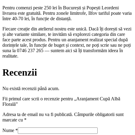
Pentru comenzi peste 250 lei în București și Popești Leordeni
livrarea este gratuită. Pentru zonele limitrofe, Ilfov tariful poate varia
între 40-70 lei, în funcție de distanță.
Fiecare creație din atelierul nostru este unică. Dacă îți dorești să vezi
și alte variante similare, te invităm să explorezi categoria din care
face parte acest produs. Pentru un aranjament realizat special după
dorințele tale, în funcție de buget și context, ne poți scrie sau ne poți
suna la 0746 237 265 — suntem aici să îți transformăm ideea în
realitate.
Recenzii
Nu există recenzii până acum.
Fii primul care scrii o recenzie pentru „Aranjament Cupă Albă
Florală”
Adresa ta de email nu va fi publicată.
Câmpurile obligatorii sunt
marcate cu
*
Nume
*