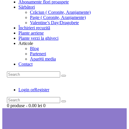
Abonamente flori proaspete
Sărbători
Crăciun ( Coronițe, Aranjamente)
Paște ( Coronițe, Aranjamente)
Valentine’s Day/Dragobete
Închirieri recuzită
Plante aeriene
Plante verzi la ghiveci
Articole
Blog
Parteneri
Apariții media
Contact
Login or
Register
0 produse
-
0.00 lei
0