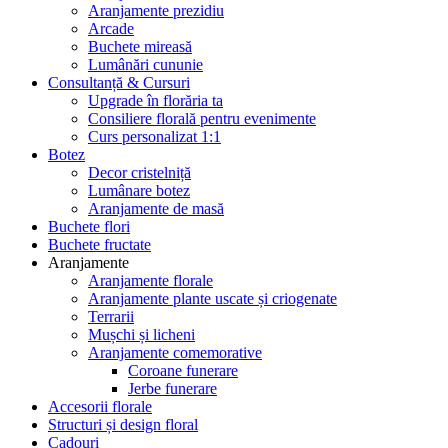
Aranjamente prezidiu
Arcade
Buchete mireasă
Lumânări cununie
Consultanță & Cursuri
Upgrade în florăria ta
Consiliere florală pentru evenimente
Curs personalizat 1:1
Botez
Decor cristelniță
Lumânare botez
Aranjamente de masă
Buchete flori
Buchete fructate
Aranjamente
Aranjamente florale
Aranjamente plante uscate și criogenate
Terrarii
Mușchi și licheni
Aranjamente comemorative
Coroane funerare
Jerbe funerare
Accesorii florale
Structuri și design floral
Cadouri