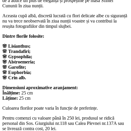
de a aduce un plus de eleganță și prospețime pe masa Sfintei
Cununii în ziua nunții.
Aceasta cupă albă, discretă lucrată cu flori delicate albe cu siguranță
nu va trece neobservată în ziua nunții voastre și va contribui la
reușita fotografiilor din timpul slujbei.
Dintre florile folosite:
🌸 Lisianthus;
🌸 Trandafiri;
🌸 Gypsophila;
🌸 Alstroemeria;
🌸 Garofite;
🌸 Euphorbia;
🌸 Crin alb.
Dimensiuni aproximative aranjament:
Înălțime:
25 cm
Lățime:
25 cm
Culoarea florilor poate varia în funcție de preferințe.
Pentru comenzi cu valoare până în 250 lei, produsul se ridică
personal din Sos. Giurgiului nr.118 sau Calea Plevnei nr.137A sau
se livrează contra cost, 20 lei.