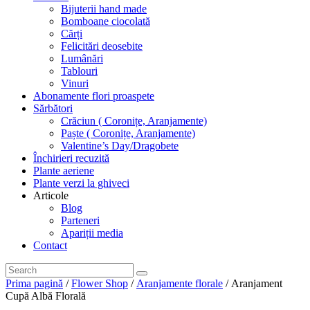
Bijuterii hand made
Bomboane ciocolată
Cărți
Felicitări deosebite
Lumânări
Tablouri
Vinuri
Abonamente flori proaspete
Sărbători
Crăciun ( Coronițe, Aranjamente)
Paște ( Coronițe, Aranjamente)
Valentine’s Day/Dragobete
Închirieri recuzită
Plante aeriene
Plante verzi la ghiveci
Articole
Blog
Parteneri
Apariții media
Contact
Prima pagină
/
Flower Shop
/
Aranjamente florale
/ Aranjament
Cupă Albă Florală