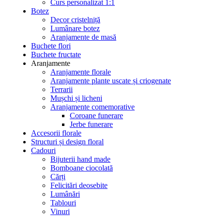
Curs personalizat 1:1
Botez
Decor cristelniță
Lumânare botez
Aranjamente de masă
Buchete flori
Buchete fructate
Aranjamente
Aranjamente florale
Aranjamente plante uscate și criogenate
Terrarii
Mușchi și licheni
Aranjamente comemorative
Coroane funerare
Jerbe funerare
Accesorii florale
Structuri și design floral
Cadouri
Bijuterii hand made
Bomboane ciocolată
Cărți
Felicitări deosebite
Lumânări
Tablouri
Vinuri