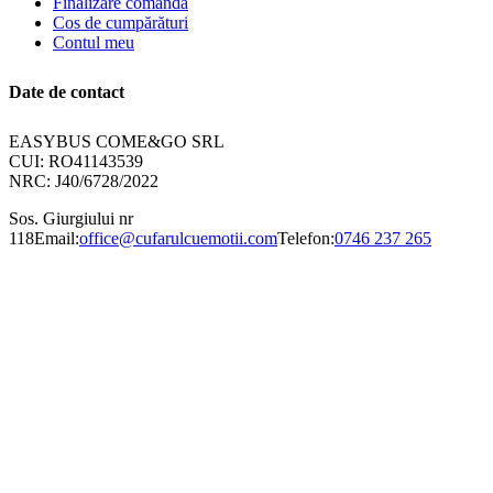
Finalizare comandă
Cos de cumpărături
Contul meu
Date de contact
EASYBUS COME&GO SRL
CUI: RO41143539
NRC: J40/6728/2022
Sos. Giurgiului nr
118
Email:
office@cufarulcuemotii.com
Telefon:
0746 237 265