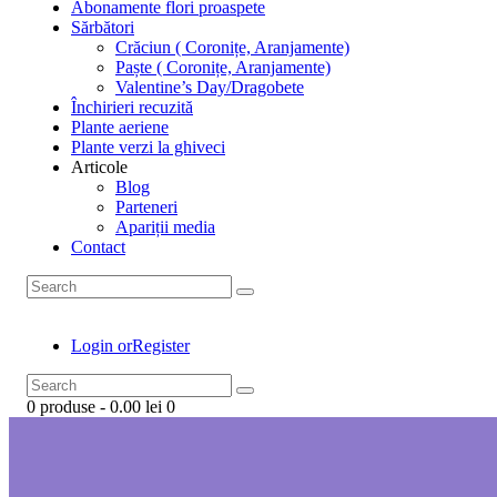
Abonamente flori proaspete
Sărbători
Crăciun ( Coronițe, Aranjamente)
Paște ( Coronițe, Aranjamente)
Valentine’s Day/Dragobete
Închirieri recuzită
Plante aeriene
Plante verzi la ghiveci
Articole
Blog
Parteneri
Apariții media
Contact
Login or
Register
0 produse
-
0.00 lei
0