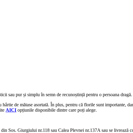
ticii sau pur și simplu în semn de recunoștință pentru o persoana dragă.
u hârtie de mătase asortată. În plus, pentru că florile sunt importante, dar 
ite
AICI
opțiunile disponibile dintre care poți alege.
 din Sos. Giurgiului nr.118 sau Calea Plevnei nr.137A sau se livrează con