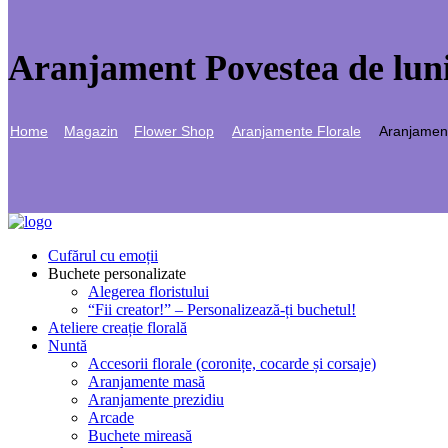
Aranjament Povestea de lun
Home
Magazin
Flower Shop
Aranjamente Florale
Aranjamen
Cufărul cu emoții
Buchete personalizate
Alegerea floristului
“Fii creator!” – Personalizează-ți buchetul!
Ateliere creație florală
Nuntă
Accesorii florale (coronițe, cocarde și corsaje)
Aranjamente masă
Aranjamente prezidiu
Arcade
Buchete mireasă