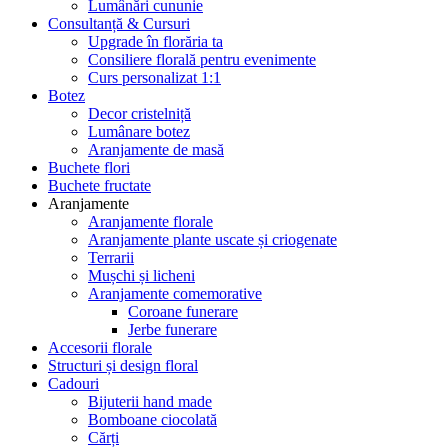
Lumânări cununie
Consultanță & Cursuri
Upgrade în florăria ta
Consiliere florală pentru evenimente
Curs personalizat 1:1
Botez
Decor cristelniță
Lumânare botez
Aranjamente de masă
Buchete flori
Buchete fructate
Aranjamente
Aranjamente florale
Aranjamente plante uscate și criogenate
Terrarii
Mușchi și licheni
Aranjamente comemorative
Coroane funerare
Jerbe funerare
Accesorii florale
Structuri și design floral
Cadouri
Bijuterii hand made
Bomboane ciocolată
Cărți