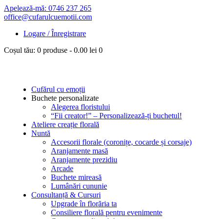
Apelează-mă: 0746 237 265
office@cufarulcuemotii.com
Logare / Înregistrare
Coșul tău:
0 produse
-
0.00 lei
0
Cufărul cu emoții
Buchete personalizate
Alegerea floristului
“Fii creator!” – Personalizează-ți buchetul!
Ateliere creație florală
Nuntă
Accesorii florale (coronițe, cocarde și corsaje)
Aranjamente masă
Aranjamente prezidiu
Arcade
Buchete mireasă
Lumânări cununie
Consultanță & Cursuri
Upgrade în florăria ta
Consiliere florală pentru evenimente