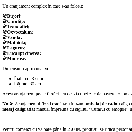
Un aranjament complex în care s-au folosit:
🌸Bujori;
🌸Garofițe;
🌸Trandafiri;
🌸Oxypetalum;
🌸Vanda;
🌸Mathiola;
🌸Lagurus;
🌸Eucalipt cinerea;
🌸Minirose.
Dimensiuni aproximative:
Înălțime 35 cm
Lățime 30 cm
Acest aranjament poate fi oferit cu ocazia unei zile de naștere, onomas
Notă:
Aranjamentul floral este livrat într-un
ambalaj de cadou
alb, c
mesaj caligrafiat
manual împreună cu sigiliul “Cufărul cu emoțiile” u
Pentru comenzi cu valoare până în 250 lei, produsul se ridică personal