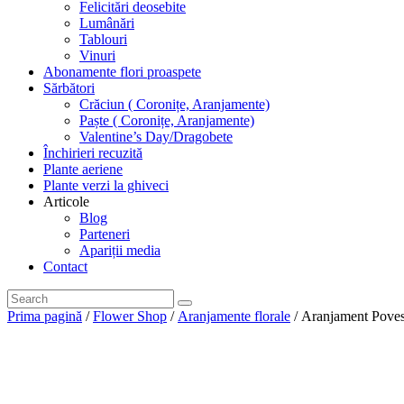
Felicitări deosebite
Lumânări
Tablouri
Vinuri
Abonamente flori proaspete
Sărbători
Crăciun ( Coronițe, Aranjamente)
Paște ( Coronițe, Aranjamente)
Valentine’s Day/Dragobete
Închirieri recuzită
Plante aeriene
Plante verzi la ghiveci
Articole
Blog
Parteneri
Apariții media
Contact
Prima pagină
/
Flower Shop
/
Aranjamente florale
/ Aranjament Poves