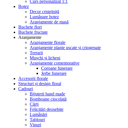
Curs personalizat 1:1
Botez
Decor cristelniță
Lumânare botez
Aranjamente de masă
Buchete flori
Buchete fructate
Aranjamente
Aranjamente florale
Aranjamente plante uscate și criogenate
Terrarii
Mușchi și licheni
Aranjamente comemorative
Coroane funerare
Jerbe funerare
Accesorii florale
Structuri și design floral
Cadouri
Bijuterii hand made
Bomboane ciocolată
Cărți
Felicitări deosebite
Lumânări
Tablouri
Vinuri