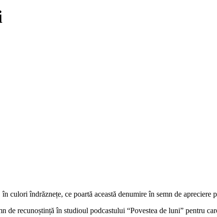
i
te, în culori îndrăznețe, ce poartă această denumire în semn de apreciere
mn de recunoștință în studioul podcastului “Povestea de luni” pentru car