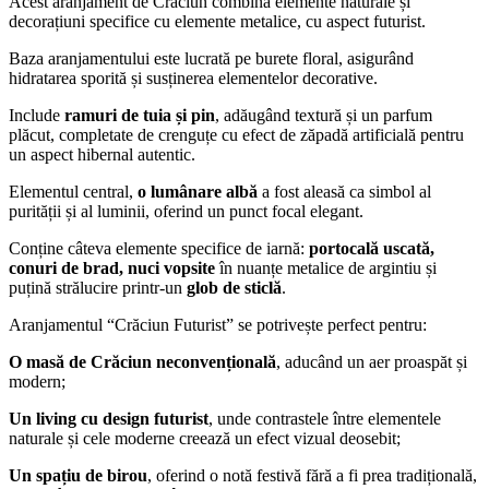
Acest aranjament de Crăciun combină elemente naturale și
decorațiuni specifice cu elemente metalice, cu aspect futurist.
Baza aranjamentului este lucrată pe burete floral, asigurând
hidratarea sporită și susținerea elementelor decorative.
Include
ramuri de tuia și pin
, adăugând textură și un parfum
plăcut, completate de crenguțe cu efect de zăpadă artificială pentru
un aspect hibernal autentic.
Elementul central,
o lumânare albă
a fost aleasă ca simbol al
purității și al luminii, oferind un punct focal elegant.
Conține câteva elemente specifice de iarnă:
portocală uscată,
conuri de brad, nuci vopsite
în nuanțe metalice de argintiu și
puțină strălucire printr-un
glob de sticlă
.
Aranjamentul “Crăciun Futurist” se potrivește perfect pentru:
O masă de Crăciun neconvențională
, aducând un aer proaspăt și
modern;
Un living cu design futurist
, unde contrastele între elementele
naturale și cele moderne creează un efect vizual deosebit;
Un spațiu de birou
, oferind o notă festivă fără a fi prea tradițională,