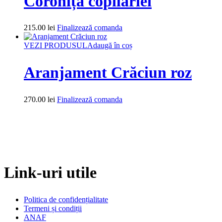
Coronița copilăriei
215.00
lei
Finalizează comanda
VEZI PRODUSUL
Adaugă în coș
Aranjament Crăciun roz
270.00
lei
Finalizează comanda
Link-uri utile
Politica de confidențialitate
Termeni și condiții
ANAF