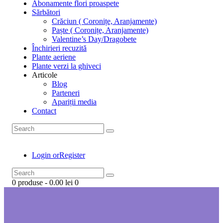
Abonamente flori proaspete
Sărbători
Crăciun ( Coronițe, Aranjamente)
Paște ( Coronițe, Aranjamente)
Valentine’s Day/Dragobete
Închirieri recuzită
Plante aeriene
Plante verzi la ghiveci
Articole
Blog
Parteneri
Apariții media
Contact
Login or
Register
0 produse
-
0.00 lei
0