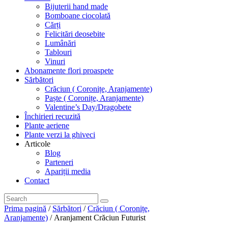
Bijuterii hand made
Bomboane ciocolată
Cărți
Felicitări deosebite
Lumânări
Tablouri
Vinuri
Abonamente flori proaspete
Sărbători
Crăciun ( Coronițe, Aranjamente)
Paște ( Coronițe, Aranjamente)
Valentine’s Day/Dragobete
Închirieri recuzită
Plante aeriene
Plante verzi la ghiveci
Articole
Blog
Parteneri
Apariții media
Contact
Prima pagină
/
Sărbători
/
Crăciun ( Coronițe,
Aranjamente)
/ Aranjament Crăciun Futurist