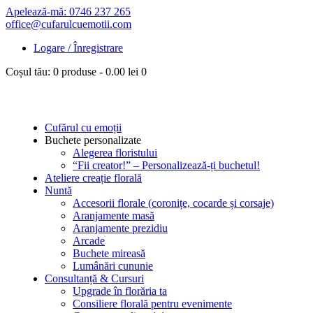
Apelează-mă: 0746 237 265
office@cufarulcuemotii.com
Logare / Înregistrare
Coșul tău:
0 produse
-
0.00 lei
0
Cufărul cu emoții
Buchete personalizate
Alegerea floristului
“Fii creator!” – Personalizează-ți buchetul!
Ateliere creație florală
Nuntă
Accesorii florale (coronițe, cocarde și corsaje)
Aranjamente masă
Aranjamente prezidiu
Arcade
Buchete mireasă
Lumânări cununie
Consultanță & Cursuri
Upgrade în florăria ta
Consiliere florală pentru evenimente