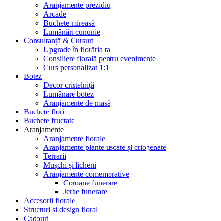
Aranjamente prezidiu
Arcade
Buchete mireasă
Lumânări cununie
Consultanță & Cursuri
Upgrade în florăria ta
Consiliere florală pentru evenimente
Curs personalizat 1:1
Botez
Decor cristelniță
Lumânare botez
Aranjamente de masă
Buchete flori
Buchete fructate
Aranjamente
Aranjamente florale
Aranjamente plante uscate și criogenate
Terrarii
Mușchi și licheni
Aranjamente comemorative
Coroane funerare
Jerbe funerare
Accesorii florale
Structuri și design floral
Cadouri