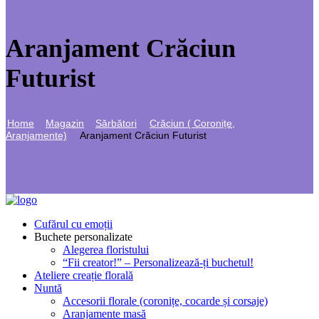
Aranjament Crăciun
Futurist
Home
Magazin
Sărbători
Crăciun ( Coronițe,
Aranjamente)
Aranjament Crăciun Futurist
Cufărul cu emoții
Buchete personalizate
Alegerea floristului
“Fii creator!” – Personalizează-ți buchetul!
Ateliere creație florală
Nuntă
Accesorii florale (coronițe, cocarde și corsaje)
Aranjamente masă