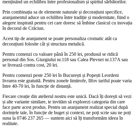
menținând un echilibru între profesionalism și spiritul sărbătorilor.
Prin combinația sa de elemente naturale și decorațiuni specifice,
aranjamentul aduce un echilibru între tradiție și modernitate, fiind o
alegere inspirată pentru cei care doresc să îmbine clasicul cu inovația
în decorul de Crăciun.
Acest tip de aranjament se poate personaliza cromatic atât ca
decorațiuni folosite cât și structura metalică.
Pentru comenzi cu valoare până în 250 lei, produsul se ridică
personal din Sos. Giurgiului nr.118 sau Calea Plevnei nr.137A sau
se livrează contra cost, 20 lei.
Pentru comenzi peste 250 lei în București și Popești Leordeni
livrarea este gratuită. Pentru zonele limitrofe, Ilfov tariful poate varia
între 40-70 lei, în funcție de distanță.
Fiecare creație din atelierul nostru este unică. Dacă îți dorești să vezi
și alte variante similare, te invităm să explorezi categoria din care
face parte acest produs. Pentru un aranjament realizat special după
dorințele tale, în funcție de buget și context, ne poți scrie sau ne poți
suna la 0746 237 265 — suntem aici să îți transformăm ideea în
realitate.