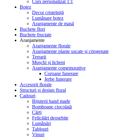
Curs personalizat 1:1
Botez
Decor cristelniță
Lumânare botez
Aranjamente de masă
Buchete flori
Buchete fructate
Aranjamente
Aranjamente florale
Aranjamente plante uscate și criogenate
Terrarii
Mușchi și licheni
Aranjamente comemorative
Coroane funerare
Jerbe funerare
Accesorii florale
Structuri și design floral
Cadouri
Bijuterii hand made
Bomboane ciocolată
Cărți
Felicitări deosebite
Lumânări
Tablouri
Vinuri