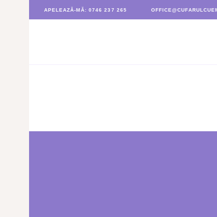
APELEAZĂ-MĂ: 0746 237 265
OFFICE@CUFARULCUEM
CUFĂRUL CU EMOȚII
BUCHETE PERSONALIZATE
ATELIERE CREAȚIE FLORALĂ
NUNTĂ
CONSULTANȚĂ & CURSURI
BOTEZ
BUCHETE FLORI
BUCHETE FRUCTATE
ARANJAMENTE