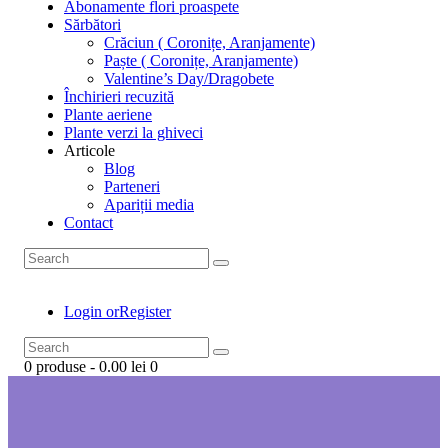
Abonamente flori proaspete
Sărbători
Crăciun ( Coronițe, Aranjamente)
Paște ( Coronițe, Aranjamente)
Valentine’s Day/Dragobete
Închirieri recuzită
Plante aeriene
Plante verzi la ghiveci
Articole
Blog
Parteneri
Apariții media
Contact
Login or
Register
0 produse
-
0.00 lei
0