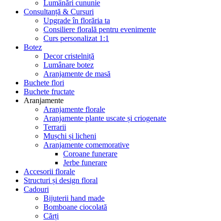
Lumânări cununie
Consultanță & Cursuri
Upgrade în florăria ta
Consiliere florală pentru evenimente
Curs personalizat 1:1
Botez
Decor cristelniță
Lumânare botez
Aranjamente de masă
Buchete flori
Buchete fructate
Aranjamente
Aranjamente florale
Aranjamente plante uscate și criogenate
Terrarii
Mușchi și licheni
Aranjamente comemorative
Coroane funerare
Jerbe funerare
Accesorii florale
Structuri și design floral
Cadouri
Bijuterii hand made
Bomboane ciocolată
Cărți