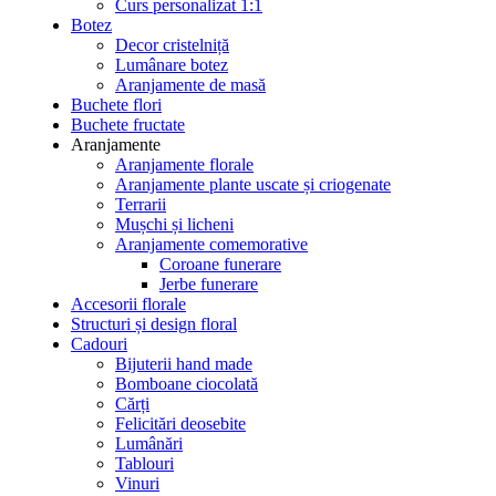
Curs personalizat 1:1
Botez
Decor cristelniță
Lumânare botez
Aranjamente de masă
Buchete flori
Buchete fructate
Aranjamente
Aranjamente florale
Aranjamente plante uscate și criogenate
Terrarii
Mușchi și licheni
Aranjamente comemorative
Coroane funerare
Jerbe funerare
Accesorii florale
Structuri și design floral
Cadouri
Bijuterii hand made
Bomboane ciocolată
Cărți
Felicitări deosebite
Lumânări
Tablouri
Vinuri