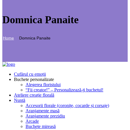
Domnica Panaite
Home
Domnica Panaite
Cufărul cu emoții
Buchete personalizate
Alegerea floristului
“Fii creator!” – Personalizează-ți buchetul!
Ateliere creație florală
Nuntă
Accesorii florale (coronițe, cocarde și corsaje)
Aranjamente masă
Aranjamente prezidiu
Arcade
Buchete mireasă