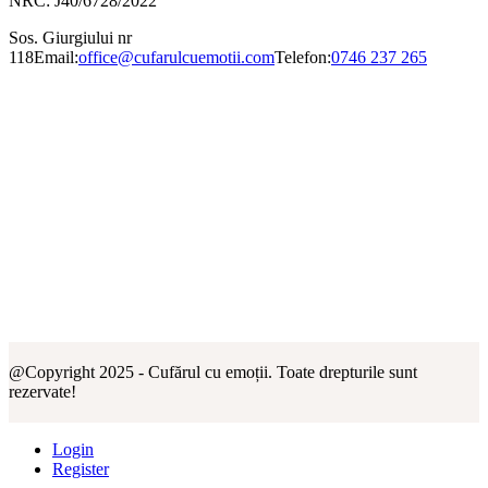
NRC: J40/6728/2022
Sos. Giurgiului nr
118
Email:
office@cufarulcuemotii.com
Telefon:
0746 237 265
@Copyright 2025 - Cufărul cu emoții. Toate drepturile sunt
rezervate!
Login
Register