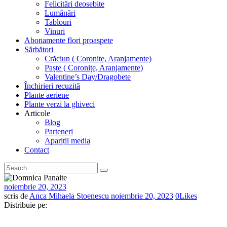
Felicitări deosebite
Lumânări
Tablouri
Vinuri
Abonamente flori proaspete
Sărbători
Crăciun ( Coronițe, Aranjamente)
Paște ( Coronițe, Aranjamente)
Valentine’s Day/Dragobete
Închirieri recuzită
Plante aeriene
Plante verzi la ghiveci
Articole
Blog
Parteneri
Apariții media
Contact
noiembrie 20, 2023
scris de
Anca Mihaela Stoenescu
noiembrie 20, 2023
0
Likes
Distribuie pe: