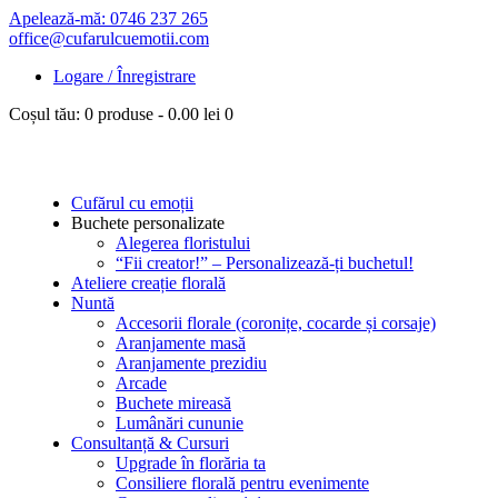
Apelează-mă: 0746 237 265
office@cufarulcuemotii.com
Logare / Înregistrare
Coșul tău:
0 produse
-
0.00 lei
0
Cufărul cu emoții
Buchete personalizate
Alegerea floristului
“Fii creator!” – Personalizează-ți buchetul!
Ateliere creație florală
Nuntă
Accesorii florale (coronițe, cocarde și corsaje)
Aranjamente masă
Aranjamente prezidiu
Arcade
Buchete mireasă
Lumânări cununie
Consultanță & Cursuri
Upgrade în florăria ta
Consiliere florală pentru evenimente