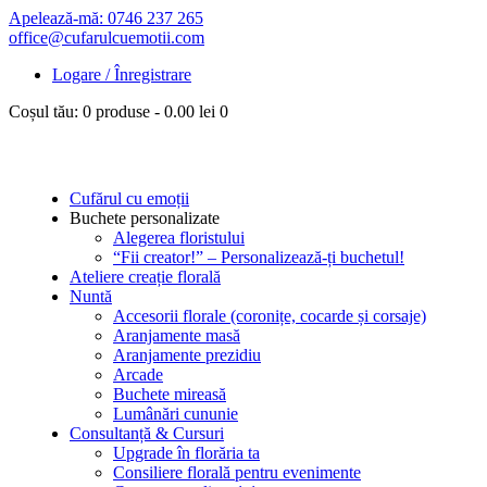
Apelează-mă: 0746 237 265
office@cufarulcuemotii.com
Logare / Înregistrare
Coșul tău:
0 produse
-
0.00 lei
0
Cufărul cu emoții
Buchete personalizate
Alegerea floristului
“Fii creator!” – Personalizează-ți buchetul!
Ateliere creație florală
Nuntă
Accesorii florale (coronițe, cocarde și corsaje)
Aranjamente masă
Aranjamente prezidiu
Arcade
Buchete mireasă
Lumânări cununie
Consultanță & Cursuri
Upgrade în florăria ta
Consiliere florală pentru evenimente