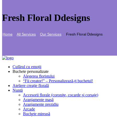
Fresh Floral Ddesigns
Home
All Services
Our Services
Fresh Floral Ddesigns
Cufărul cu emoții
Buchete personalizate
Alegerea floristului
“Fii creator!” – Personalizează-ți buchetul!
Ateliere creație florală
Nuntă
Accesorii florale (coronițe, cocarde și corsaje)
Aranjamente masă
Aranjamente prezidiu
Arcade
Buchete mireasă