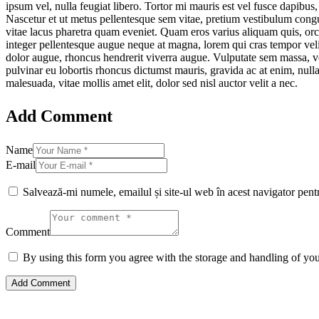
ipsum vel, nulla feugiat libero. Tortor mi mauris est vel fusce dapibus,
Nascetur et ut metus pellentesque sem vitae, pretium vestibulum congue 
vitae lacus pharetra quam eveniet. Quam eros varius aliquam quis, orci
integer pellentesque augue neque at magna, lorem qui cras tempor velit 
dolor augue, rhoncus hendrerit viverra augue. Vulputate sem massa, vel m
pulvinar eu lobortis rhoncus dictumst mauris, gravida ac at enim, nul
malesuada, vitae mollis amet elit, dolor sed nisl auctor velit a nec.
Add Comment
Name
E-mail
Salvează-mi numele, emailul și site-ul web în acest navigator pent
Comment
By using this form you agree with the storage and handling of you