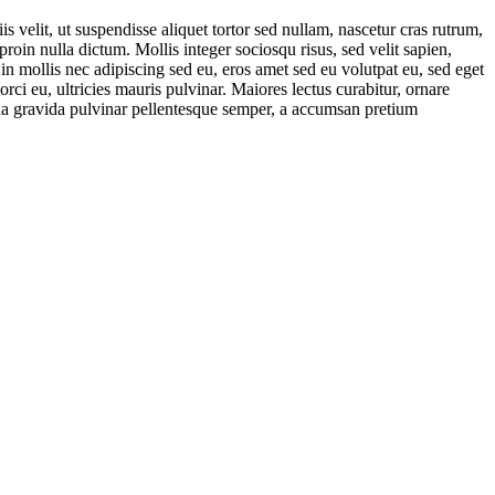
 velit, ut suspendisse aliquet tortor sed nullam, nascetur cras rutrum,
oin nulla dictum. Mollis integer sociosqu risus, sed velit sapien,
 in mollis nec adipiscing sed eu, eros amet sed eu volutpat eu, sed eget
rci eu, ultricies mauris pulvinar. Maiores lectus curabitur, ornare
agna gravida pulvinar pellentesque semper, a accumsan pretium