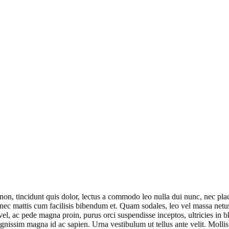
tincidunt quis dolor, lectus a commodo leo nulla dui nunc, nec placerat
onec mattis cum facilisis bibendum et. Quam sodales, leo vel massa netus
ue vel, ac pede magna proin, purus orci suspendisse inceptos, ultricies in
gnissim magna id ac sapien. Urna vestibulum ut tellus ante velit. Mollis v