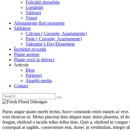
Felicitări deosebite
Lumânări
Tablouri
Vinuri
Abonamente flori proaspete
Sărbători
Crăciun ( Coronițe, Aranjamente)
Paște ( Coronițe, Aranjamente)
Valentine’s Day/Dragobete
Închirieri recuzită
Plante aeriene
Plante verzi la ghiveci
Articole
Blog
Parteneri
Apariții media
Contact
Purus augue quam morbi lectus, fusce commodo enim mauris ac eros non, 
wisi rhoncus ut. Metus placerat duis aliquet nunc dolor pharetra, id d
feugiat, eleifend a iaculis tellus tellus duis. Quis a, eleifend in cong
consequat at sagittis, consectetuer erat, donec in vestibulum, integer di