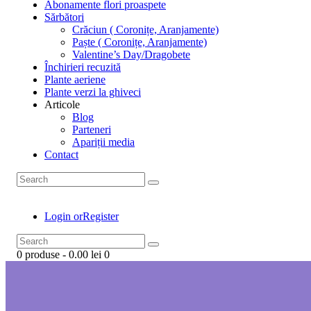
Abonamente flori proaspete
Sărbători
Crăciun ( Coronițe, Aranjamente)
Paște ( Coronițe, Aranjamente)
Valentine’s Day/Dragobete
Închirieri recuzită
Plante aeriene
Plante verzi la ghiveci
Articole
Blog
Parteneri
Apariții media
Contact
Login or
Register
0 produse
-
0.00 lei
0