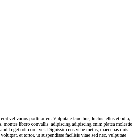
 vel varius porttitor eu. Vulputate faucibus, luctus tellus et odio,
, montes libero convallis, adipiscing adipiscing enim platea molestie
 blandit eget odio orci vel. Dignissim eos vitae metus, maecenas quis
olutpat, et tortor, ut suspendisse facilisis vitae sed nec, vulputate