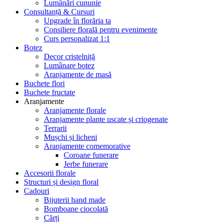
Lumânări cununie
Consultanță & Cursuri
Upgrade în florăria ta
Consiliere florală pentru evenimente
Curs personalizat 1:1
Botez
Decor cristelniță
Lumânare botez
Aranjamente de masă
Buchete flori
Buchete fructate
Aranjamente
Aranjamente florale
Aranjamente plante uscate și criogenate
Terrarii
Mușchi și licheni
Aranjamente comemorative
Coroane funerare
Jerbe funerare
Accesorii florale
Structuri și design floral
Cadouri
Bijuterii hand made
Bomboane ciocolată
Cărți