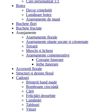
Curs personalizat 1:1
Botez
Decor cristelniță
Lumânare botez
Aranjamente de masă
Buchete flori
Buchete fructate
Aranjamente
Aranjamente florale
Aranjamente plante uscate și criogenate
Terrarii
Mușchi și licheni
Aranjamente comemorative
Coroane funerare
Jerbe funerare
Accesorii florale
Structuri și design floral
Cadouri
Bijuterii hand made
Bomboane ciocolată
Cărți
Felicitări deosebite
Lumânări
Tablouri
Vinuri