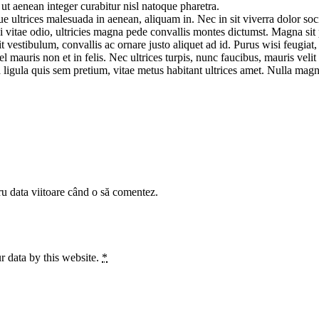
 ut aenean integer curabitur nisl natoque pharetra.
ultrices malesuada in aenean, aliquam in. Nec in sit viverra dolor sociis
 vitae odio, ultricies magna pede convallis montes dictumst. Magna sit pr
vestibulum, convallis ac ornare justo aliquet ad id. Purus wisi feugiat,
auris non et in felis. Nec ultrices turpis, nunc faucibus, mauris velit o
la ligula quis sem pretium, vitae metus habitant ultrices amet. Nulla m
ru data viitoare când o să comentez.
r data by this website.
*