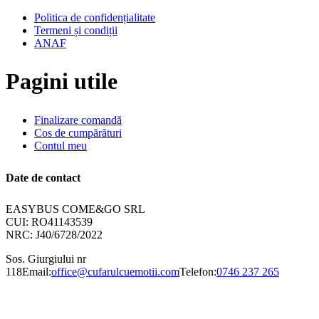
Politica de confidențialitate
Termeni și condiții
ANAF
Pagini utile
Finalizare comandă
Cos de cumpărături
Contul meu
Date de contact
EASYBUS COME&GO SRL
CUI: RO41143539
NRC: J40/6728/2022
Sos. Giurgiului nr
118
Email:
office@cufarulcuemotii.com
Telefon:
0746 237 265