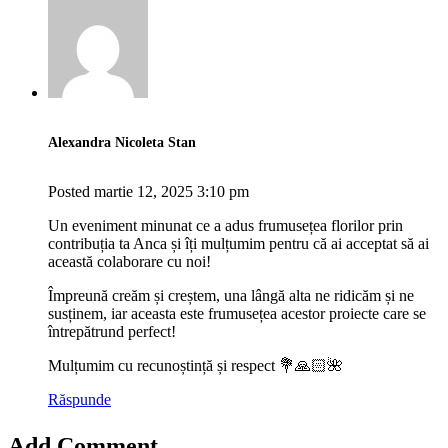
Alexandra Nicoleta Stan
Posted
martie 12, 2025
3:10 pm
Un eveniment minunat ce a adus frumusețea florilor prin
contribuția ta Anca și îți mulțumim pentru că ai acceptat să ai
această colaborare cu noi!
Împreună creăm și creștem, una lângă alta ne ridicăm și ne
susținem, iar aceasta este frumusețea acestor proiecte care se
întrepătrund perfect!
Mulțumim cu recunoștință și respect 💐🙏🏻🌺
Răspunde
Add Comment