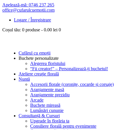
Apelează-mă: 0746 237 265
office@cufarulcuemotii.com
Logare / Înregistrare
Coșul tău:
0 produse
-
0.00 lei
0
Cufărul cu emoții
Buchete personalizate
Alegerea floristului
“Fii creator!” – Personalizează-ți buchetul!
Ateliere creație florală
Nuntă
Accesorii florale (coronițe, cocarde și corsaje)
Aranjamente masă
Aranjamente prezidiu
Arcade
Buchete mireasă
Lumânări cununie
Consultanță & Cursuri
Upgrade în florăria ta
Consiliere florală pentru evenimente