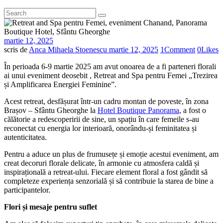
martie 12, 2025
scris de
Anca Mihaela Stoenescu
martie 12, 2025
1
Comment
0
Likes
În perioada 6-9 martie 2025 am avut onoarea de a fi parteneri florali
ai unui eveniment deosebit , Retreat and Spa pentru Femei „Trezirea
și Amplificarea Energiei Feminine”.
Acest retreat, desfășurat într-un cadru montan de poveste, în zona
Brașov – Sfântu Gheorghe la
Hotel Boutique Panorama
, a fost o
călătorie a redescoperirii de sine, un spațiu în care femeile s-au
reconectat cu energia lor interioară, onorându-și feminitatea și
autenticitatea.
Pentru a aduce un plus de frumusețe și emoție acestui eveniment, am
creat decoruri florale delicate, în armonie cu atmosfera caldă și
inspirațională a retreat-ului. Fiecare element floral a fost gândit să
completeze experiența senzorială și să contribuie la starea de bine a
participantelor.
Flori și mesaje pentru suflet