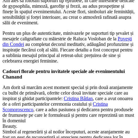
Am ales să folosim suporturi tip eprubete, în care miresmele delicate
de gypsophila, mimoză, garofițe și frezii, au adus prospețime și
finețe în spațiul evenimentului. Aceste flori, simboluri ale feminității,
sensibilității și forței interioare, au creat o atmosferă rafinată asupra
sălii de eveniment.
Pentru un plus de autenticitate, minivazele pe suporturi tip șevalet și
mesajele caligrafiate cu măiestrie de Raluca Vosloban de la
Povești
din Condei
au completat decorul meditativ, adăugând profunzime și
inspirație fiecărui colț al sălii. Fiecare detaliu a fost conceput pentru
a sublinia mesajul principal al retreat-ului: prețuirea de sine și
celebrarea energiei feminine.
Cadouri florale pentru invitatele speciale ale evenimentului
Chanand
Am dorit să marcăm acest moment special și prin două aranjamente
cu bulbi de primăvară, oferite celor două invitate speciale care au
inspirat și ghidat participantele:
Cristina Bâtlan
, care a avut onoarea
de a oferi participantelor ceremonia ceaiului și
Cristina
Scomoroscenco
, care a adus pasiunea și dedicarea pentru produsele
de frumusețe pe care le formulează și pentru care reprezintă un must
în domeniul
Beauty.
Simbol al regenerării și al noilor începuturi, aceste aranjamente au
fost un gest de recunoștință și apreciere pentru dedicarea lor în