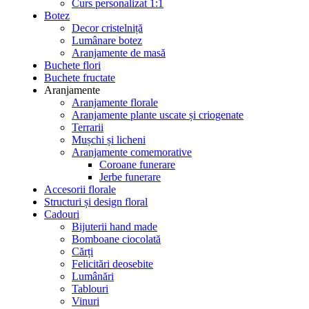
Curs personalizat 1:1
Botez
Decor cristelniță
Lumânare botez
Aranjamente de masă
Buchete flori
Buchete fructate
Aranjamente
Aranjamente florale
Aranjamente plante uscate și criogenate
Terrarii
Mușchi și licheni
Aranjamente comemorative
Coroane funerare
Jerbe funerare
Accesorii florale
Structuri și design floral
Cadouri
Bijuterii hand made
Bomboane ciocolată
Cărți
Felicitări deosebite
Lumânări
Tablouri
Vinuri