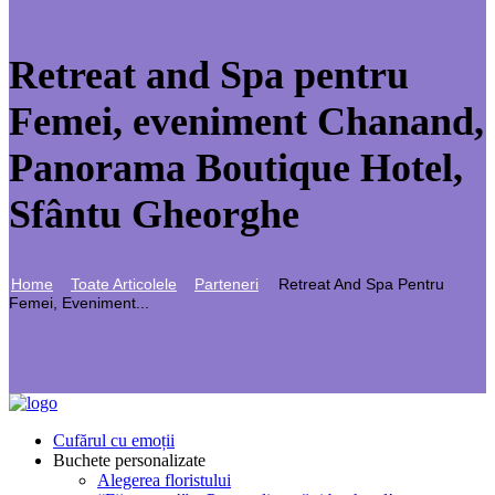
Retreat and Spa pentru
Femei, eveniment Chanand,
Panorama Boutique Hotel,
Sfântu Gheorghe
Home
Toate Articolele
Parteneri
Retreat And Spa Pentru
Femei, Eveniment...
Cufărul cu emoții
Buchete personalizate
Alegerea floristului