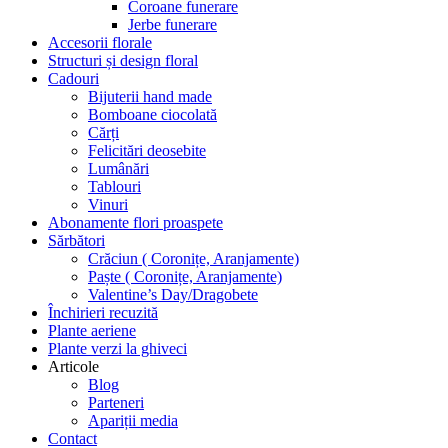
Coroane funerare
Jerbe funerare
Accesorii florale
Structuri și design floral
Cadouri
Bijuterii hand made
Bomboane ciocolată
Cărți
Felicitări deosebite
Lumânări
Tablouri
Vinuri
Abonamente flori proaspete
Sărbători
Crăciun ( Coronițe, Aranjamente)
Paște ( Coronițe, Aranjamente)
Valentine’s Day/Dragobete
Închirieri recuzită
Plante aeriene
Plante verzi la ghiveci
Articole
Blog
Parteneri
Apariții media
Contact