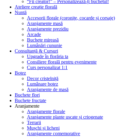
“Fii creator!” – Personalizează-ți buchetul!
Ateliere creație florală
Nuntă
Accesorii florale (coronițe, cocarde și corsaje)
Aranjamente masă
Aranjamente prezidiu
Arcade
Buchete mireasă
Lumânări cununie
Consultanță & Cursuri
Upgrade în florăria ta
Consiliere florală pentru evenimente
Curs personalizat 1:1
Botez
Decor cristelniță
Lumânare botez
Aranjamente de masă
Buchete flori
Buchete fructate
Aranjamente
Aranjamente florale
Aranjamente plante uscate și criogenate
Terrarii
Mușchi și licheni
Aranjamente comemorative