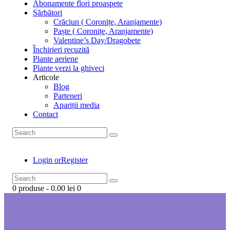
Abonamente flori proaspete
Sărbători
Crăciun ( Coronițe, Aranjamente)
Paște ( Coronițe, Aranjamente)
Valentine’s Day/Dragobete
Închirieri recuzită
Plante aeriene
Plante verzi la ghiveci
Articole
Blog
Parteneri
Apariții media
Contact
Login or
Register
0 produse
-
0.00 lei
0