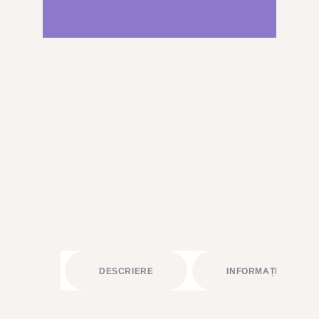
BUCHETE FRUCTATE
ARANJAMENTE
ACCESORII FLORALE
STRUCTURI ȘI DESIGN FLORAL
CADOURI
ABONAMENTE FLORI PROASPETE
SĂRBĂTORI
ÎNCHIRIERI RECUZITĂ
PLANTE AERIENE
PLANTE VERZI LA GHIVECI
DESCRIERE
INFORMAȚII LIVRAR
ARTICOLE