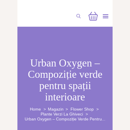
CUFĂRUL CU EMOȚII
Urban Oxygen –
BUCHETE PERSONALIZATE
Compoziție verde
ATELIERE CREAȚIE FLORALĂ
pentru spații
NUNTĂ
interioare
CONSULTANȚĂ & CURSURI
BOTEZ
Home
Magazin
Flower Shop
Plante Verzi La Ghiveci
Urban Oxygen – Compoziție Verde Pentru...
BUCHETE FLORI