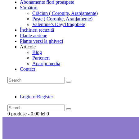
Abonamente flori proaspete
Sărbători
Crăciun ( Coronițe, Aranjamente)
Paște ( Coronițe, Aranjamente)
Valentine’s Day/Dragobete
Închirieri recuzită
Plante aeriene
Plante verzi la ghiveci
Articole
Blog
Parteneri
Apariții media
Contact
Login or
Register
0 produse
-
0.00 lei
0