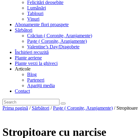
Felicitări deosebite
Lumânări
Tablouri
Vinuri
Abonamente flori proaspete
Sărbători
Crăciun ( Coronițe, Aranjamente)
Paște ( Coronițe, Aranjamente)
Valentine’s Day/Dragobete
Închirieri recuzită
Plante aeriene
Plante verzi la ghiveci
Articole
Blog
Parteneri
Apariții media
Contact
Prima pagină
/
Sărbători
/
Paște ( Coronițe, Aranjamente)
/ Stropitoare
Stropitoare cu narcise