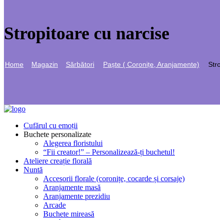
Stropitoare cu narcise
Home
Magazin
Sărbători
Paște ( Coronițe, Aranjamente)
Str
Cufărul cu emoții
Buchete personalizate
Alegerea floristului
“Fii creator!” – Personalizează-ți buchetul!
Ateliere creație florală
Nuntă
Accesorii florale (coronițe, cocarde și corsaje)
Aranjamente masă
Aranjamente prezidiu
Arcade
Buchete mireasă