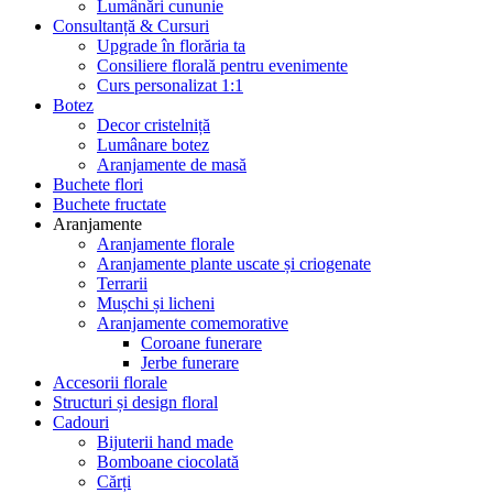
Lumânări cununie
Consultanță & Cursuri
Upgrade în florăria ta
Consiliere florală pentru evenimente
Curs personalizat 1:1
Botez
Decor cristelniță
Lumânare botez
Aranjamente de masă
Buchete flori
Buchete fructate
Aranjamente
Aranjamente florale
Aranjamente plante uscate și criogenate
Terrarii
Mușchi și licheni
Aranjamente comemorative
Coroane funerare
Jerbe funerare
Accesorii florale
Structuri și design floral
Cadouri
Bijuterii hand made
Bomboane ciocolată
Cărți