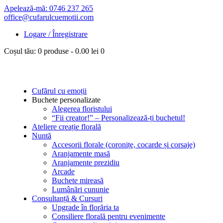
Apelează-mă: 0746 237 265
office@cufarulcuemotii.com
Logare / Înregistrare
Coșul tău:
0 produse
-
0.00 lei
0
Cufărul cu emoții
Buchete personalizate
Alegerea floristului
“Fii creator!” – Personalizează-ți buchetul!
Ateliere creație florală
Nuntă
Accesorii florale (coronițe, cocarde și corsaje)
Aranjamente masă
Aranjamente prezidiu
Arcade
Buchete mireasă
Lumânări cununie
Consultanță & Cursuri
Upgrade în florăria ta
Consiliere florală pentru evenimente