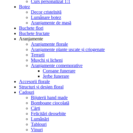
Curs personalizat 1:1
Botez
Decor cristelniță
Lumânare botez
Aranjamente de masă
Buchete flori
Buchete fructate
Aranjamente
Aranjamente florale
Aranjamente plante uscate și criogenate
Terrarii
Mușchi și licheni
Aranjamente comemorative
Coroane funerare
Jerbe funerare
Accesorii florale
Structuri și design floral
Cadouri
Bijuterii hand made
Bomboane ciocolată
Cărți
Felicitări deosebite
Lumânări
Tablouri
Vinuri