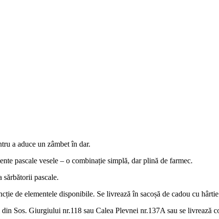
ntru a aduce un zâmbet în dar.
mente pascale vesele – o combinație simplă, dar plină de farmec.
 sărbătorii pascale.
ncție de elementele disponibile. Se livrează în sacoșă de cadou cu hârtie
 din Sos. Giurgiului nr.118 sau Calea Plevnei nr.137A sau se livrează con