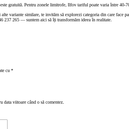
te gratuită. Pentru zonele limitrofe, Ilfov tariful poate varia între 40-70 
 și alte variante similare, te invităm să explorezi categoria din care face
0746 237 265 — suntem aici să îți transformăm ideea în realitate.
ate cu
*
ru data viitoare când o să comentez.