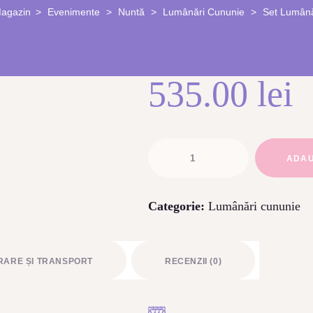
agazin
Evenimente
Nuntă
Lumânări Cununie
Set Lumână
535.00
lei
Cantitate
ADAU
Set
lumânări
Categorie:
Lumânări cununie
Clematis
VRARE ȘI TRANSPORT
RECENZII (0)