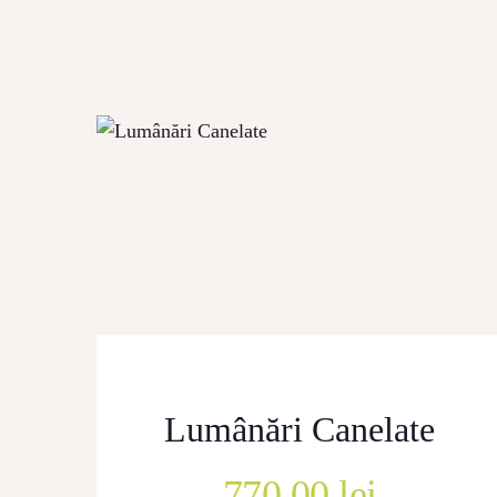
CONTACT
Lumânări Canelate
770.00
lei