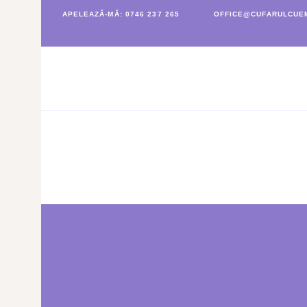
APELEAZĂ-MĂ: 0746 237 265
OFFICE@CUFARULCUEM
CUFĂRUL CU EMOȚII
BUCHETE PERSONALIZATE
ATELIERE CREAȚIE FLORALĂ
NUNTĂ
CONSULTANȚĂ & CURSURI
BOTEZ
BUCHETE FLORI