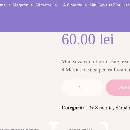
ome
Magazin
Sărbători
1 & 8 Martie
Mini Șevalet Flori Usc
60.00
lei
Mini șevalet cu flori uscate, rea
8 Martie, ideal și pentru livrare î
Cantitate
ADAU
Mini
șevalet
Categorii:
1 & 8 martie
,
Sărbăt
flori
uscate