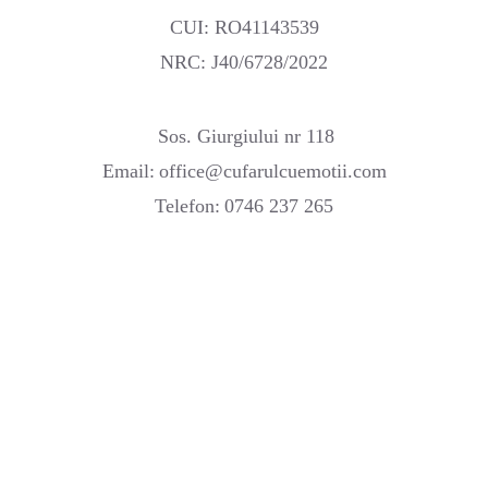
CUI: RO41143539
NRC: J40/6728/2022
Sos. Giurgiului nr 118
Email:
office@cufarulcuemotii.com
Telefon:
0746 237 265