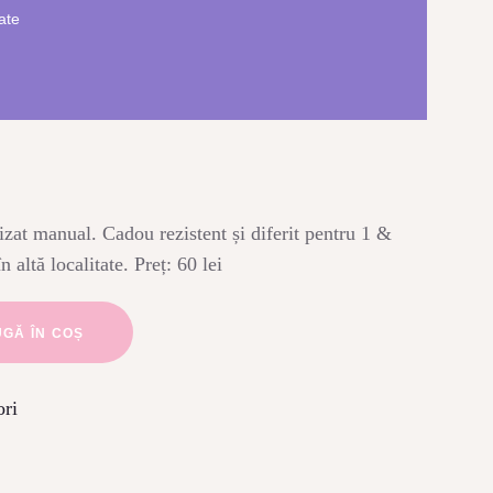
ate
lizat manual. Cadou rezistent și diferit pentru 1 &
n altă localitate. Preț: 60 lei
GĂ ÎN COȘ
ori