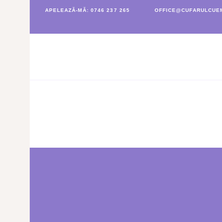
APELEAZĂ-MĂ: 0746 237 265
OFFICE@CUFARULCUEM
CUFĂRUL CU EMOȚII
BUCHETE PERSONALIZATE
ATELIERE CREAȚIE FLORALĂ
NUNTĂ
CONSULTANȚĂ & CURSURI
BOTEZ
BUCHETE FLORI